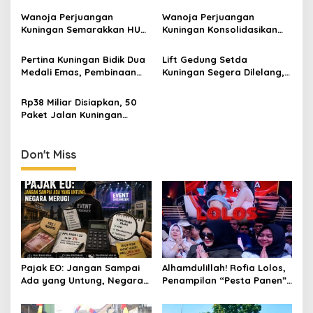
Wanoja Perjuangan
Wanoja Perjuangan
Kuningan Semarakkan HUT
Kuningan Konsolidasikan
ke-8 RI, Indah Nur Aliah:
Organisasi, Dukung
Perempuan Harus Sehat
Kegiatan Positif Generasi
Pertina Kuningan Bidik Dua
Lift Gedung Setda
dan Berdaya
Muda
Medali Emas, Pembinaan
Kuningan Segera Dilelang,
Atlet Jadi Prioritas 2026-
Anggaran Naik Jadi Rp1,2
2030
Miliar
Rp38 Miliar Disiapkan, 50
Paket Jalan Kuningan
Ditarget Tangani 22
Kilometer
Don't Miss
Pajak EO: Jangan Sampai
Alhamdulillah! Rofia Lolos,
Ada yang Untung, Negara
Penampilan “Pesta Panen”
Merugi
Elvy Sukaesih Berbuah
Manis