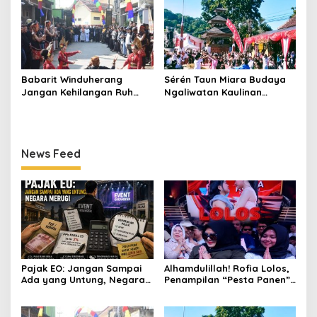
Babarit Winduherang
Sérén Taun Miara Budaya
Jangan Kehilangan Ruh
Ngaliwatan Kaulinan
Budayanya
Barudak
News Feed
Pajak EO: Jangan Sampai
Alhamdulillah! Rofia Lolos,
Ada yang Untung, Negara
Penampilan “Pesta Panen”
Merugi
Elvy Sukaesih Berbuah
Manis