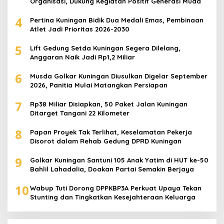
Organisasi, Dukung Kegiatan Positif Generasi Muda
4
Pertina Kuningan Bidik Dua Medali Emas, Pembinaan
Atlet Jadi Prioritas 2026-2030
5
Lift Gedung Setda Kuningan Segera Dilelang,
Anggaran Naik Jadi Rp1,2 Miliar
6
Musda Golkar Kuningan Diusulkan Digelar September
2026, Panitia Mulai Matangkan Persiapan
7
Rp38 Miliar Disiapkan, 50 Paket Jalan Kuningan
Ditarget Tangani 22 Kilometer
8
Papan Proyek Tak Terlihat, Keselamatan Pekerja
Disorot dalam Rehab Gedung DPRD Kuningan
9
Golkar Kuningan Santuni 105 Anak Yatim di HUT ke-50
Bahlil Lahadalia, Doakan Partai Semakin Berjaya
10
Wabup Tuti Dorong DPPKBP3A Perkuat Upaya Tekan
Stunting dan Tingkatkan Kesejahteraan Keluarga