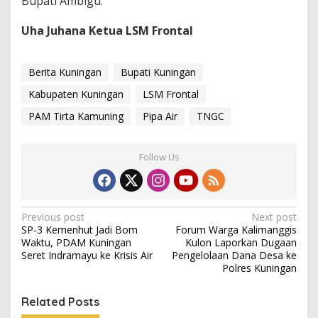
Bupati Ambigu.
Uha Juhana Ketua LSM Frontal
Berita Kuningan
Bupati Kuningan
Kabupaten Kuningan
LSM Frontal
PAM Tirta Kamuning
Pipa Air
TNGC
Follow Us
Post
Previous post
Next post
SP-3 Kemenhut Jadi Bom
Forum Warga Kalimanggis
navigation
Waktu, PDAM Kuningan
Kulon Laporkan Dugaan
Seret Indramayu ke Krisis Air
Pengelolaan Dana Desa ke
Polres Kuningan
Related Posts