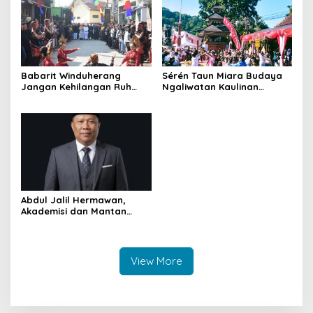
Babarit Winduherang
Sérén Taun Miara Budaya
Jangan Kehilangan Ruh
Ngaliwatan Kaulinan
Budayanya
Barudak
Abdul Jalil Hermawan,
Akademisi dan Mantan
Ketua Bawaslu yang Kini
Mengemban Amanah di
BAZNAS Kuningan
View More