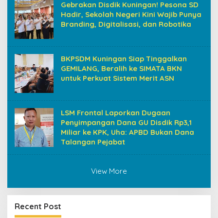
Gebrakan Disdik Kuningan! Pesona SD
Hadir, Sekolah Negeri Kini Wajib Punya
Branding, Digitalisasi, dan Robotika
BKPSDM Kuningan Siap Tinggalkan
GEMILANG, Beralih ke SIMATA BKN
untuk Perkuat Sistem Merit ASN
LSM Frontal Laporkan Dugaan
Penyimpangan Dana GU Disdik Rp3,1
Miliar ke KPK, Uha: APBD Bukan Dana
Talangan Pejabat
View More
Recent Post