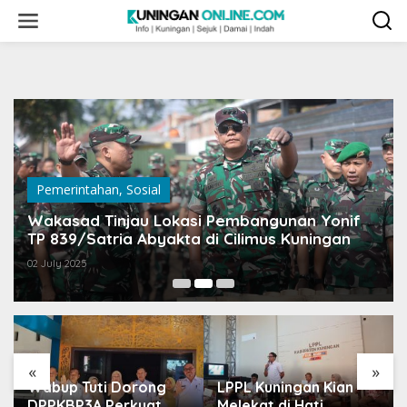
Skip
to
content
Pemerintahan
,
Sosial
Wakasad Tinjau Lokasi Pembangunan Yonif
TP 839/Satria Abyakta di Cilimus Kuningan
02 July 2025
«
»
Wabup Tuti Dorong
LPPL Kuningan Kian
DPPKBP3A Perkuat
Melekat di Hati