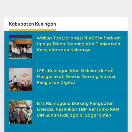
Kabupaten Kuningan
Wabup Tuti Dorong DPPKBP3A Perkuat
Upaya Tekan Stunting dan Tingkatkan
Kesejahteraan Keluarga
LPPL Kuningan Kian Melekat di Hati
Masyarakat, Dewas Dorong Inovasi
Penyiaran Digital
Eris Rismayana Dorong Penguatan
Literasi, Resmikan TBM Bersama KKN
UIN Sunan Kalijaga di Sagaranten