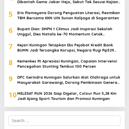
Dibantah Gema Jabar Hejo, Sebut Tak Sesuai Kajian
Ilmiah
5
Eris Rismayana Dorong Penguatan Literasi, Resmikan
TBM Bersama KKN UIN Sunan Kalijaga di Sagaranten
6
Bupati Dian: SMPN 1 Cilimus Jadi Inspirasi Sekolah
Unggul, Dies Natalis ke-70 Momentum Cetak
Generasi Emas
7
Kejari Kuningan Tetapkan Eks Pejabat Kredit Bank
BUMN Jadi Tersangka Korupsi, Negara Rugi Rp529
Juta
8
Kemenkes RI Apresiasi Kuningan, Capaian Intervensi
Pencegahan Stunting Tembus 100 Persen
9
DPC Gerindra Kuningan Salurkan Alat Olahraga untuk
Masyarakat Garawangi, Dorong Pembinaan Generasi
Muda
10
MELESAT RUN 2026 Siap Digelar, Colour Run 5,28 Km
Jadi Ajang Sport Tourism dan Promosi Kuningan
Search
for: