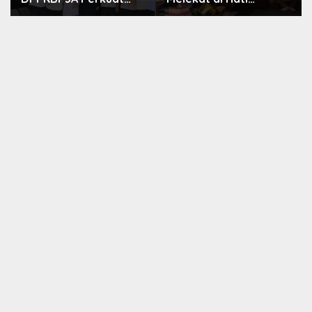
Upaya Tekan Stunting
Masyarakat, Dewas
dan Tingkatkan
Dorong Inovasi
Kesejahteraan
Penyiaran Digital
Keluarga