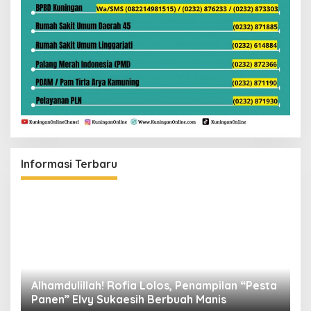
Informasi Terbaru
Alhamdulillah! Rofia Lolos, Penampilan “Pesta
D
Panen” Elvy Sukaesih Berbuah Manis
K