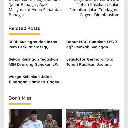
navigation
“Jabar Bahagia”, Ajak
Tohari Pastikan Usulan
Masyarakat Hidup Sehat dan
Perbaikan Jalan Tundagan–
Bahagia
Cageur Direalisasikan
Related Posts
DPRD Kuningan dan Insan
Dapur MBG Gunakan LPG 3
Pers Perkuat Sinergi,
Kg? Pemkab Kuningan
Dorong Komunikasi yang
Minta Warga Segera
Lebih Terbuka
Laporkan
Sekda Kuningan Tegaskan
Legislator Gerindra Toto
ASN Dilarang Gunakan LPG
Tohari Pastikan Usulan
3 Kg, Subsidi Harus Tepat
Perbaikan Jalan Tundagan–
Sasaran
Cageur Direalisasikan
Warga Keluhkan Jalan
Tundagan Hantara–Cageur
Darma yang Rusak Parah,
Minta Segera Diperbaiki
Don't Miss