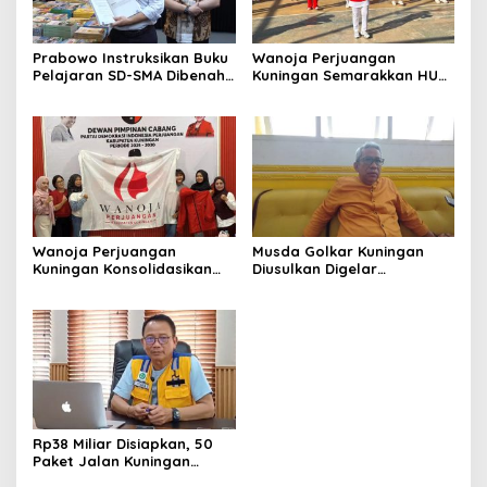
Prabowo Instruksikan Buku
Wanoja Perjuangan
Pelajaran SD-SMA Dibenahi,
Kuningan Semarakkan HUT
Jadikan Negara ASEAN
ke-8 RI, Indah Nur Aliah:
sebagai Referensi
Perempuan Harus Sehat
dan Berdaya
Wanoja Perjuangan
Musda Golkar Kuningan
Kuningan Konsolidasikan
Diusulkan Digelar
Organisasi, Dukung
September 2026, Panitia
Kegiatan Positif Generasi
Mulai Matangkan Persiapan
Muda
Rp38 Miliar Disiapkan, 50
Paket Jalan Kuningan
Ditarget Tangani 22