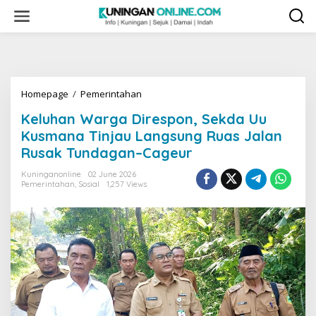
Skip
to
content
Keluhan
Homepage
/
Pemerintahan
Warga
Keluhan Warga Direspon, Sekda Uu
Direspon,
Sekda
Kusmana Tinjau Langsung Ruas Jalan
Uu
Rusak Tundagan–Cageur
Kusmana
Tinjau
Kuninganonline
02 June 2026
Langsung
Pemerintahan
,
Sosial
1,257 Views
Ruas
Jalan
Rusak
Tundagan–
Cageur