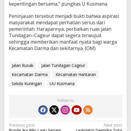
kepentingan bersama,” pungkas U Kusmana.
Peninjauan tersebut menjadi bukti bahwa aspirasi
masyarakat mendapat perhatian serius dari
pemerintah. Harapannya, perbaikan ruas jalan
Tundagan–Cageur dapat segera terwujud
sehingga memberikan manfaat nyata bagi warga
Kecamatan Darma dan sekitarnya. (OM)
Jalan Rusak
Jalan Tundagan Cageur
Kecamatan Darma
Kecamatan Hantaran
Sekda Kuningan
UU Kusmana
Follow Us
Post
Previous post
Next post
Bunda Ika Rilis Lagu Senam
Legislator Gerindra Toto