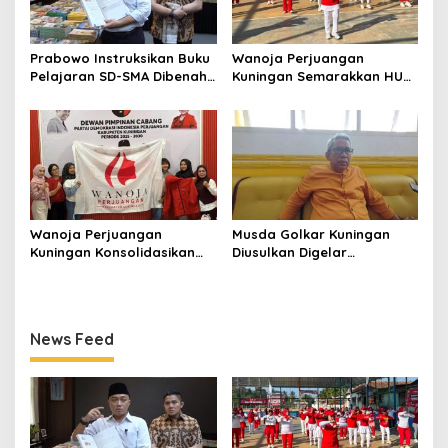
Prabowo Instruksikan Buku
Wanoja Perjuangan
Pelajaran SD-SMA Dibenahi,
Kuningan Semarakkan HUT
Jadikan Negara ASEAN
ke-8 RI, Indah Nur Aliah:
sebagai Referensi
Perempuan Harus Sehat
dan Berdaya
Wanoja Perjuangan
Musda Golkar Kuningan
Kuningan Konsolidasikan
Diusulkan Digelar
Organisasi, Dukung
September 2026, Panitia
Kegiatan Positif Generasi
Mulai Matangkan Persiapan
Muda
News Feed