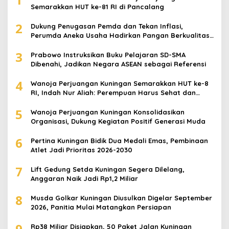
Semarakkan HUT ke-81 RI di Pancalang
2
Dukung Penugasan Pemda dan Tekan Inflasi,
Perumda Aneka Usaha Hadirkan Pangan Berkualitas
Harga Terjangkau
3
Prabowo Instruksikan Buku Pelajaran SD-SMA
Dibenahi, Jadikan Negara ASEAN sebagai Referensi
4
Wanoja Perjuangan Kuningan Semarakkan HUT ke-8
RI, Indah Nur Aliah: Perempuan Harus Sehat dan
Berdaya
5
Wanoja Perjuangan Kuningan Konsolidasikan
Organisasi, Dukung Kegiatan Positif Generasi Muda
6
Pertina Kuningan Bidik Dua Medali Emas, Pembinaan
Atlet Jadi Prioritas 2026-2030
7
Lift Gedung Setda Kuningan Segera Dilelang,
Anggaran Naik Jadi Rp1,2 Miliar
8
Musda Golkar Kuningan Diusulkan Digelar September
2026, Panitia Mulai Matangkan Persiapan
9
Rp38 Miliar Disiapkan, 50 Paket Jalan Kuningan