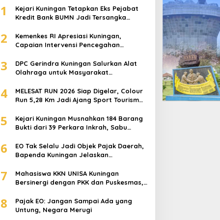
1
Kejari Kuningan Tetapkan Eks Pejabat
Mau Nginep di Bawah Kaki Gunun
Kredit Bank BUMN Jadi Tersangka
Korupsi, Negara Rugi Rp529 Juta
Gigir Sawah Desa Setianegara 
2
Kemenkes RI Apresiasi Kuningan,
Capaian Intervensi Pencegahan
Tempatnya
 May 2023
Stunting Tembus 100 Persen
3
DPC Gerindra Kuningan Salurkan Alat
Olahraga untuk Masyarakat
Garawangi, Dorong Pembinaan
4
Generasi Muda
MELESAT RUN 2026 Siap Digelar, Colour
Run 5,28 Km Jadi Ajang Sport Tourism
dan Promosi Kuningan
5
Kejari Kuningan Musnahkan 184 Barang
ejari Kuningan Musnahkan
Kejari Kuningan Tetapkan
Bukti dari 39 Perkara Inkrah, Sabu
Direbus agar Tak Bisa Digunakan Lagi
84 Barang Bukti dari 39
Eks Pejabat Kredit Bank
6
EO Tak Selalu Jadi Objek Pajak Daerah,
erkara Inkrah, Sabu
BUMN Jadi Tersangka
Bapenda Kuningan Jelaskan
irebus agar Tak Bisa
Korupsi, Negara Rugi
Mekanismenya
igunakan Lagi
Rp529 Juta
7
Mahasiswa KKN UNISA Kuningan
Bersinergi dengan PKK dan Puskesmas,
Fokus Edukasi ASI, Cegah Stunting
8
hingga Perawatan Lansia
Pajak EO: Jangan Sampai Ada yang
Untung, Negara Merugi