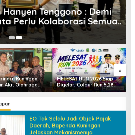
n Hanyen Tenggono : Demi
ta Perlu Kolaborasi Semua
12
»
rindra Kuningan
MELESAT RUN 2026 Siap
K
an Alat Olahraga
Digelar, Colour Run 5,28
1
Masyarakat
Km Jadi Ajang Sport
P
ngi, Dorong
Tourism dan Promosi
D
aan Generasi Muda
Kuningan
D
apan
EO Tak Selalu Jadi Objek Pajak
Daerah, Bapenda Kuningan
Jelaskan Mekanismenya