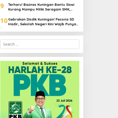
9
Terharu! Baznas Kuningan Bantu Siswi
Kurang Mampu Miliki Seragam SMK,
Semangat Belajarnya Tak Pernah
10
Padam
Gebrakan Disdik Kuningan! Pesona SD
Hadir, Sekolah Negeri Kini Wajib Punya
Branding, Digitalisasi, dan Robotika
Search
for: