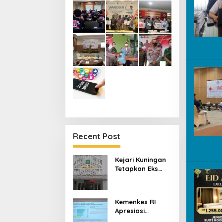
Recent Post
Kejari Kuningan
Tetapkan Eks
Pejabat Kredit
Bank BUMN Jadi
Tersangka
Kemenkes RI
Korupsi, Negara
Apresiasi
Rugi Rp529 Juta
Kuningan,