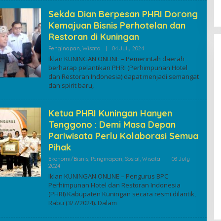
Sekda Dian Berpesan PHRI Dorong
Kemajuan Bisnis Perhotelan dan
Restoran di Kuningan
By
Penginapan
,
Wisata
|
04 July 2024
Kuninganonline
Iklan KUNINGAN ONLINE – Pemerintah daerah
berharap pelantikan PHRI (Perhimpunan Hotel
dan Restoran Indonesia) dapat menjadi semangat
dan spirit baru,
Ketua PHRI Kuningan Hanyen
Tenggono : Demi Masa Depan
Pariwisata Perlu Kolaborasi Semua
Pihak
Ekonomi/Bisnis
,
Penginapan
,
Sosial
,
Wisata
|
03 July
By
2024
Kuninganonline
Iklan KUNINGAN ONLINE – Pengurus BPC
Perhimpunan Hotel dan Restoran Indonesia
(PHRI) Kabupaten Kuningan secara resmi dilantik,
Rabu (3/7/2024). Dalam