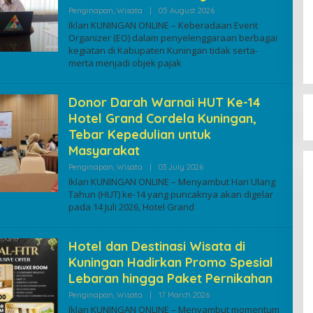
By
Penginapan
,
Wisata
|
05 August 2026
Kuninganonline
Iklan KUNINGAN ONLINE – Keberadaan Event
Organizer (EO) dalam penyelenggaraan berbagai
kegiatan di Kabupaten Kuningan tidak serta-
merta menjadi objek pajak
Donor Darah Warnai HUT Ke-14
Hotel Grand Cordela Kuningan,
Tebar Kepedulian untuk
Masyarakat
By
Penginapan
,
Wisata
|
03 July 2026
Kuninganonline
Iklan KUNINGAN ONLINE – Menyambut Hari Ulang
Tahun (HUT) ke-14 yang puncaknya akan digelar
pada 14 Juli 2026, Hotel Grand
Hotel dan Destinasi Wisata di
Kuningan Hadirkan Promo Spesial
Lebaran hingga Paket Pernikahan
By
Penginapan
,
Wisata
|
17 March 2026
Kuninganonline
Iklan KUNINGAN ONLINE – Menyambut momentum