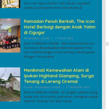
libur Hari Raya Idul Fitri 1447 Hijriah, sejumlah
pelaku usaha perhotelan dan wisata di
Ramadan Penuh Berkah, The Icon
Hotel Berbagi dengan Anak Yatim
di Cigugur
By
Penginapan
,
Wisata
|
17 March 2026
Kuninganonline
Iklan KUNINGAN ONLINE – Momentum bulan suci
Ramadan dimanfaatkan oleh manajemen The
Icon Hotel Kuningan untuk berbagi kebahagiaan
dengan masyarakat
Menikmati Kemewahan Alam di
Ipukan Highland Glamping, Surga
Tenang di Lereng Ciremai
By
Kuliner
,
Penginapan
,
Wisata
|
27 December 2025
Kuninganonlin
Iklan KUNINGAN ONLINE – Di tengah rutinitas yang
padat dan hiruk pikuk perkotaan, keinginan untuk
sejenak “menepi” ke alam kerap