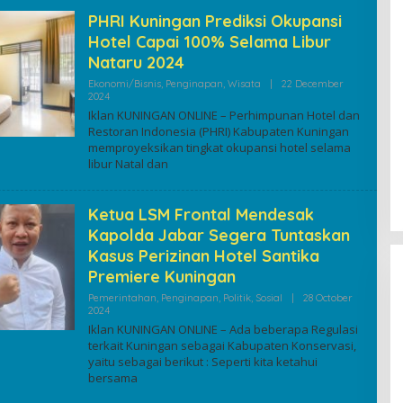
PHRI Kuningan Prediksi Okupansi
Hotel Capai 100% Selama Libur
Nataru 2024
Ekonomi/Bisnis
,
Penginapan
,
Wisata
|
22 December
By
2024
Kuninganonline
Iklan KUNINGAN ONLINE – Perhimpunan Hotel dan
Restoran Indonesia (PHRI) Kabupaten Kuningan
memproyeksikan tingkat okupansi hotel selama
libur Natal dan
Ketua LSM Frontal Mendesak
Kapolda Jabar Segera Tuntaskan
Kasus Perizinan Hotel Santika
Premiere Kuningan
Pemerintahan
,
Penginapan
,
Politik
,
Sosial
|
28 October
By
2024
Kuninganonline
Iklan KUNINGAN ONLINE – Ada beberapa Regulasi
terkait Kuningan sebagai Kabupaten Konservasi,
yaitu sebagai berikut : Seperti kita ketahui
bersama