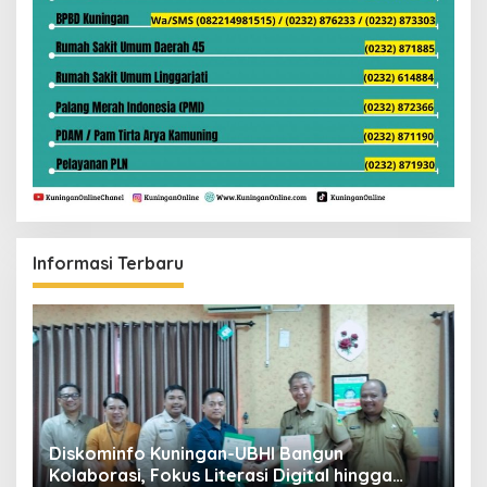
Informasi Terbaru
ta
Diskominfo Kuningan-UBHI Bangun
K
Kolaborasi, Fokus Literasi Digital hingga
V