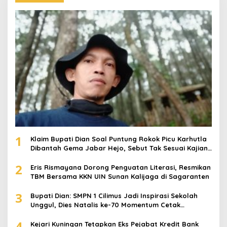
1
Klaim Bupati Dian Soal Puntung Rokok Picu Karhutla
Dibantah Gema Jabar Hejo, Sebut Tak Sesuai Kajian
Ilmiah
2
Eris Rismayana Dorong Penguatan Literasi, Resmikan
TBM Bersama KKN UIN Sunan Kalijaga di Sagaranten
3
Bupati Dian: SMPN 1 Cilimus Jadi Inspirasi Sekolah
Unggul, Dies Natalis ke-70 Momentum Cetak
Generasi Emas
4
Kejari Kuningan Tetapkan Eks Pejabat Kredit Bank