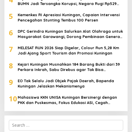
BUMN Jadi Tersangka Korupsi, Negara Rugi Rp529
Juta
5
Kemenkes RI Apresiasi Kuningan, Capaian Intervensi
Pencegahan Stunting Tembus 100 Persen
6
DPC Gerindra Kuningan Salurkan Alat Olahraga untuk
Masyarakat Garawangi, Dorong Pembinaan Generasi
Muda
7
MELESAT RUN 2026 Siap Digelar, Colour Run 5,28 Km
Jadi Ajang Sport Tourism dan Promosi Kuningan
8
Kejari Kuningan Musnahkan 184 Barang Bukti dari 39
Perkara Inkrah, Sabu Direbus agar Tak Bisa
Digunakan Lagi
9
EO Tak Selalu Jadi Objek Pajak Daerah, Bapenda
Kuningan Jelaskan Mekanismenya
10
Mahasiswa KKN UNISA Kuningan Bersinergi dengan
PKK dan Puskesmas, Fokus Edukasi ASI, Cegah
Stunting hingga Perawatan Lansia
Search
for: