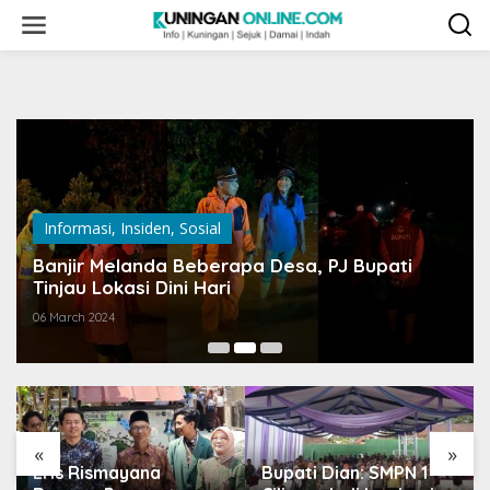
Skip
to
content
Informasi
,
Insiden
,
Sosial
Banjir Melanda Beberapa Desa, PJ Bupati
Tinjau Lokasi Dini Hari
06 March 2024
«
»
Eris Rismayana
Bupati Dian: SMPN 1