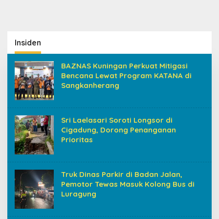
Insiden
BAZNAS Kuningan Perkuat Mitigasi
Bencana Lewat Program KATANA di
Sangkanherang
Sri Laelasari Soroti Longsor di
Cigadung, Dorong Penanganan
Prioritas
Truk Dinas Parkir di Badan Jalan,
Pemotor Tewas Masuk Kolong Bus di
Luragung