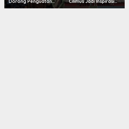
Dorong Penguatan
Cilimus Jadi Inspirasi
Literasi, Resmikan
Sekolah Unggul, Dies
TBM Bersama KKN UIN
Natalis ke-70
Sunan Kalijaga di
Momentum Cetak
Sagaranten
Generasi Emas