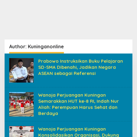
Author:
Kuninganonline
Prabowo Instruksikan Buku Pelajaran
SD-SMA Dibenahi, Jadikan Negara
ASEAN sebagai Referensi
Wanoja Perjuangan Kuningan
Semarakkan HUT ke-8 RI, Indah Nur
Aliah: Perempuan Harus Sehat dan
Berdaya
Wanoja Perjuangan Kuningan
Konsolidasikan Organisasi, Dukung