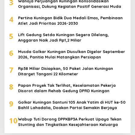
3
Wanoja Perjuangan Kuningan Konsolidasikan
Organisasi, Dukung Kegiatan Positif Generasi Muda
4
Pertina Kuningan Bidik Dua Medali Emas, Pembinaan
Atlet Jadi Prioritas 2026-2030
5
Lift Gedung Setda Kuningan Segera Dilelang,
Anggaran Naik Jadi Rp1,2 Miliar
6
Musda Golkar Kuningan Diusulkan Digelar September
2026, Panitia Mulai Matangkan Persiapan
7
Rp38 Miliar Disiapkan, 50 Paket Jalan Kuningan
Ditarget Tangani 22 Kilometer
8
Papan Proyek Tak Terlihat, Keselamatan Pekerja
Disorot dalam Rehab Gedung DPRD Kuningan
9
Golkar Kuningan Santuni 105 Anak Yatim di HUT ke-50
Bahlil Lahadalia, Doakan Partai Semakin Berjaya
10
Wabup Tuti Dorong DPPKBP3A Perkuat Upaya Tekan
Stunting dan Tingkatkan Kesejahteraan Keluarga