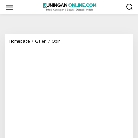
Skip
to
content
Idul
Homepage
/
Galeri
/
Opini
Adha,
Momentum
Membangunkan
Kesadaran
Ibrahim