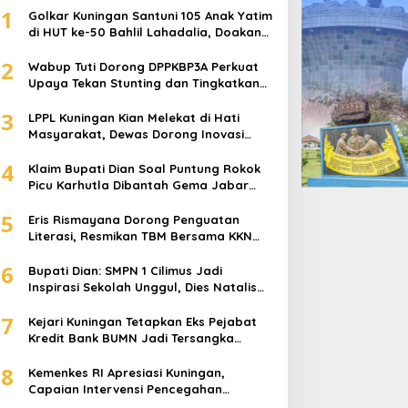
1
Golkar Kuningan Santuni 105 Anak Yatim
di HUT ke-50 Bahlil Lahadalia, Doakan
Partai Semakin Berjaya
2
Wabup Tuti Dorong DPPKBP3A Perkuat
Upaya Tekan Stunting dan Tingkatkan
Kesejahteraan Keluarga
3
Informasi
,
Transportasi
LPPL Kuningan Kian Melekat di Hati
Masyarakat, Dewas Dorong Inovasi
Transportasi Kuningan ke Tang
Penyiaran Digital
4
Klaim Bupati Dian Soal Puntung Rokok
 August 2020
Picu Karhutla Dibantah Gema Jabar
Hejo, Sebut Tak Sesuai Kajian Ilmiah
5
Eris Rismayana Dorong Penguatan
Literasi, Resmikan TBM Bersama KKN
UIN Sunan Kalijaga di Sagaranten
6
Bupati Dian: SMPN 1 Cilimus Jadi
Inspirasi Sekolah Unggul, Dies Natalis
ke-70 Momentum Cetak Generasi Emas
7
Kejari Kuningan Tetapkan Eks Pejabat
ris Rismayana Dorong
Golkar Kuningan Santuni
Kredit Bank BUMN Jadi Tersangka
enguatan Literasi,
105 Anak Yatim di HUT ke-
Korupsi, Negara Rugi Rp529 Juta
esmikan TBM Bersama
50 Bahlil Lahadalia,
8
Kemenkes RI Apresiasi Kuningan,
KN UIN Sunan Kalijaga di
Doakan Partai Semakin
Capaian Intervensi Pencegahan
agaranten
Berjaya
Stunting Tembus 100 Persen