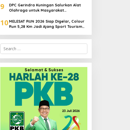
9
DPC Gerindra Kuningan Salurkan Alat
Olahraga untuk Masyarakat
Garawangi, Dorong Pembinaan
10
Generasi Muda
MELESAT RUN 2026 Siap Digelar, Colour
Run 5,28 Km Jadi Ajang Sport Tourism
dan Promosi Kuningan
Search
for: