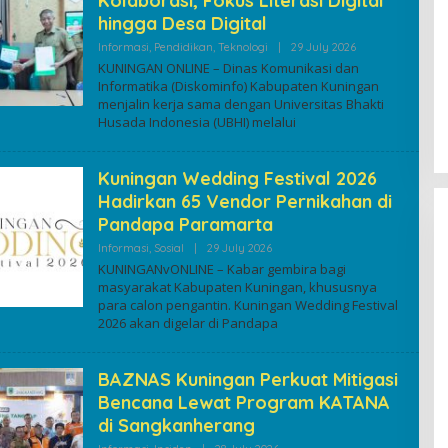
Kolaborasi, Fokus Literasi Digital
hingga Desa Digital
By
Informasi
,
Pendidikan
,
Teknologi
|
29 July 2026
Kuninganonline
KUNINGAN ONLINE – Dinas Komunikasi dan
Informatika (Diskominfo) Kabupaten Kuningan
menjalin kerja sama dengan Universitas Bhakti
Husada Indonesia (UBHI) melalui
Kuningan Wedding Festival 2026
Hadirkan 65 Vendor Pernikahan di
Pandapa Paramarta
By
Informasi
,
Sosial
|
29 July 2026
Kuninganonline
KUNINGANvONLINE – Kabar gembira bagi
masyarakat Kabupaten Kuningan, khususnya
para calon pengantin. Kuningan Wedding Festival
2026 akan digelar di Pandapa
BAZNAS Kuningan Perkuat Mitigasi
Bencana Lewat Program KATANA
di Sangkanherang