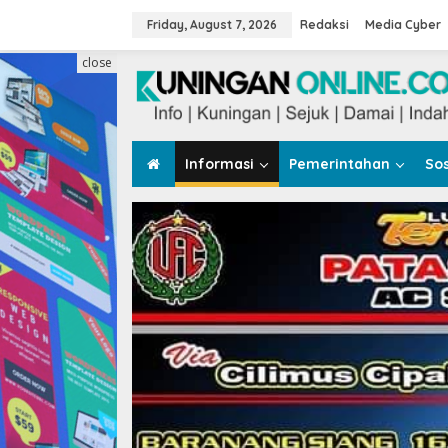
Skip
to
Friday, August 7, 2026
Redaksi
Media Cyber
content
close
Informasi
Pemerintahan
Sos