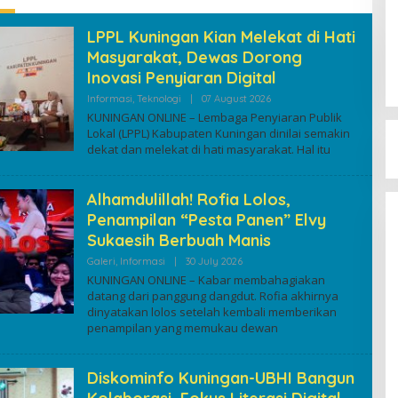
LPPL Kuningan Kian Melekat di Hati
Masyarakat, Dewas Dorong
Inovasi Penyiaran Digital
By
Informasi
,
Teknologi
|
07 August 2026
Kuninganonline
KUNINGAN ONLINE – Lembaga Penyiaran Publik
Lokal (LPPL) Kabupaten Kuningan dinilai semakin
dekat dan melekat di hati masyarakat. Hal itu
Alhamdulillah! Rofia Lolos,
Penampilan “Pesta Panen” Elvy
Sukaesih Berbuah Manis
By
Galeri
,
Informasi
|
30 July 2026
Kuninganonline
KUNINGAN ONLINE – Kabar membahagiakan
datang dari panggung dangdut. Rofia akhirnya
dinyatakan lolos setelah kembali memberikan
penampilan yang memukau dewan
Diskominfo Kuningan-UBHI Bangun