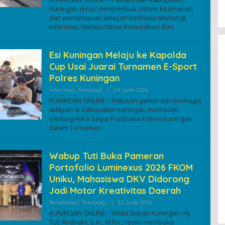
Kuningan terus memperkuat sistem keamanan
dan pemantauan wilayah berbasis teknologi
informasi. Melalui Dinas Komunikasi dan
Esi Kuningan Melaju ke Kapolda
Cup Usai Juarai Turnamen E-Sport
Polres Kuningan
By
Informasi
,
Teknologi
|
29 June 2026
Kuninganonline
KUNINGAN ONLINE – Ratusan gamer dari berbagai
wilayah di Kabupaten Kuningan memadati
Gedung Wira Satya Pradhana Polres Kuningan
dalam Turnamen
Wabup Tuti Buka Pameran
Portofolio Luminexus 2026 FKOM
Uniku, Mahasiswa DKV Didorong
Jadi Motor Kreativitas Daerah
By
Pendidikan
,
Teknologi
|
23 June 2026
Kuninganonline
KUNINGAN ONLINE – Wakil Bupati Kuningan, Hj.
Tuti Andriani, S.H., M.Kn., resmi membuka