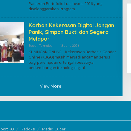
Pameran Portofolio Luminexus 2026 yang
diselenggarakan Program
Korban Kekerasan Digital Jangan
Panik, Simpan Bukti dan Segera
Melapor
By
Sosial
,
Teknologi
|
18 June 2026
LPPL Kuningan Kian Melekat di
Kuninganonline
KUNINGAN ONLINE – Kekerasan Berbasis Gender
Hati Masyarakat, Dewas Dorong
Online (KBGO) masih menjadi ancaman serius
Inovasi Penyiaran Digital
bagi perempuan di tengah pesatnya
perkembangan teknologi digital.
View More
pport KO
Redaksi
Media Cyber