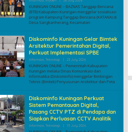
By
Informasi
,
Insiden
|
28 July 2026
Kuninganonline
KUNINGAN ONLINE – BAZNAS Tanggap Bencana
(BTB) Kabupaten Kuningan menggelar sosialisasi
program Kampung Tanggap Bencana (KATANA) di
Desa Sangkanherang, Kecamatan
Diskominfo Kuningan Gelar Bimtek
Arsitektur Pemerintahan Digital,
Perkuat Implementasi SPBE
By
Informasi
,
Teknologi
|
23 July 2026
Kuninganonline
KUNINGAN ONLINE – Pemerintah Kabupaten
Kuningan melalui Dinas Komunikasi dan
Informatika (Diskominfo) menggelar Bimbingan
Teknis (Bimtek) Penyusunan Arsitektur dan Peta
Diskominfo Kuningan Perkuat
Sistem Pemantauan Digital,
Pasang CCTV PTZ di Pendapa dan
Siapkan Perluasan CCTV Analitik
By
Informasi
,
Teknologi
|
15 July 2026
Kuninganonline
KUNINGAN ONLINE – Pemerintah Kabupaten