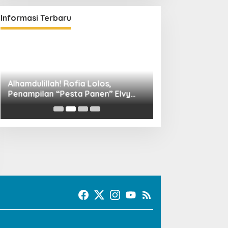
Informasi Terbaru
Alhamdulillah! Rofia Lolos,
Diskominfo Kuni
Penampilan “Pesta Panen” Elvy
Bangun Kolaboras
Sukaesih Berbuah Manis
Digital hingga D