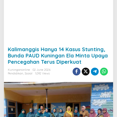
Kalimanggis Hanya 14 Kasus Stunting,
Bunda PAUD Kuningan Ela Minta Upaya
Pencegahan Terus Diperkuat
Kuninganonline
02 June 2026
Pendidikan
,
Sosial
1,092 Views