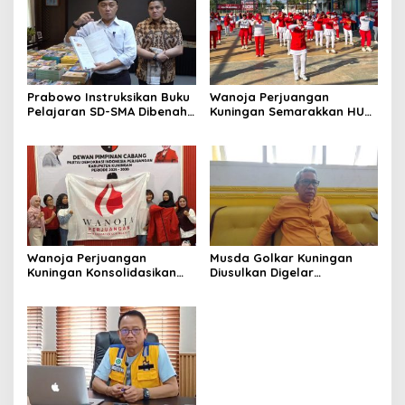
Prabowo Instruksikan Buku
Wanoja Perjuangan
Pelajaran SD-SMA Dibenahi,
Kuningan Semarakkan HUT
Jadikan Negara ASEAN
ke-8 RI, Indah Nur Aliah:
sebagai Referensi
Perempuan Harus Sehat
dan Berdaya
Wanoja Perjuangan
Musda Golkar Kuningan
Kuningan Konsolidasikan
Diusulkan Digelar
Organisasi, Dukung
September 2026, Panitia
Kegiatan Positif Generasi
Mulai Matangkan Persiapan
Muda