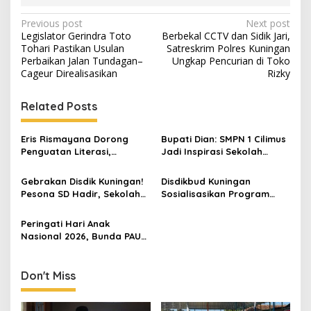
Post
Previous post
Next post
Legislator Gerindra Toto
Berbekal CCTV dan Sidik Jari,
navigation
Tohari Pastikan Usulan
Satreskrim Polres Kuningan
Perbaikan Jalan Tundagan–
Ungkap Pencurian di Toko
Cageur Direalisasikan
Rizky
Related Posts
Eris Rismayana Dorong
Bupati Dian: SMPN 1 Cilimus
Penguatan Literasi,
Jadi Inspirasi Sekolah
Resmikan TBM Bersama
Unggul, Dies Natalis ke-70
KKN UIN Sunan Kalijaga di
Momentum Cetak Generasi
Gebrakan Disdik Kuningan!
Disdikbud Kuningan
Sagaranten
Emas
Pesona SD Hadir, Sekolah
Sosialisasikan Program
Negeri Kini Wajib Punya
PESONA SD, Dorong Setiap
Branding, Digitalisasi, dan
Sekolah Miliki Identitas dan
Peringati Hari Anak
Robotika
Keunggulan
Nasional 2026, Bunda PAUD
Tegaskan Pentingnya
Sinergi Lindungi dan Penuhi
Hak Anak
Don't Miss