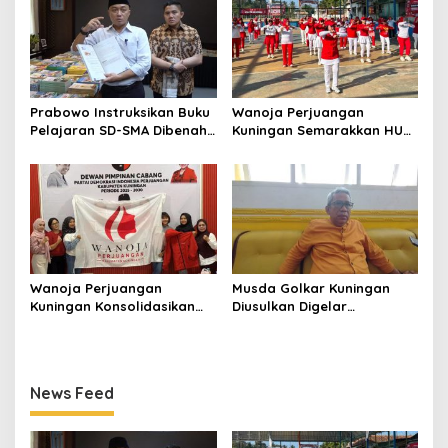
Prabowo Instruksikan Buku
Wanoja Perjuangan
Pelajaran SD-SMA Dibenahi,
Kuningan Semarakkan HUT
Jadikan Negara ASEAN
ke-8 RI, Indah Nur Aliah:
sebagai Referensi
Perempuan Harus Sehat
dan Berdaya
Wanoja Perjuangan
Musda Golkar Kuningan
Kuningan Konsolidasikan
Diusulkan Digelar
Organisasi, Dukung
September 2026, Panitia
Kegiatan Positif Generasi
Mulai Matangkan Persiapan
Muda
News Feed