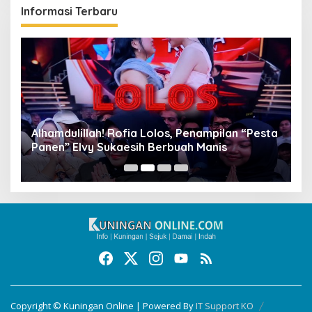
Informasi Terbaru
Alhamdulillah! Rofia Lolos, Penampilan “Pesta
D
Panen” Elvy Sukaesih Berbuah Manis
K
D
Copyright © Kuningan Online | Powered By
IT Support KO