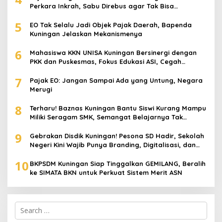
Perkara Inkrah, Sabu Direbus agar Tak Bisa
Digunakan Lagi
5
EO Tak Selalu Jadi Objek Pajak Daerah, Bapenda
Kuningan Jelaskan Mekanismenya
6
Mahasiswa KKN UNISA Kuningan Bersinergi dengan
PKK dan Puskesmas, Fokus Edukasi ASI, Cegah
Stunting hingga Perawatan Lansia
7
Pajak EO: Jangan Sampai Ada yang Untung, Negara
Merugi
8
Terharu! Baznas Kuningan Bantu Siswi Kurang Mampu
Miliki Seragam SMK, Semangat Belajarnya Tak
Pernah Padam
9
Gebrakan Disdik Kuningan! Pesona SD Hadir, Sekolah
Negeri Kini Wajib Punya Branding, Digitalisasi, dan
Robotika
10
BKPSDM Kuningan Siap Tinggalkan GEMILANG, Beralih
ke SIMATA BKN untuk Perkuat Sistem Merit ASN
Search
for: