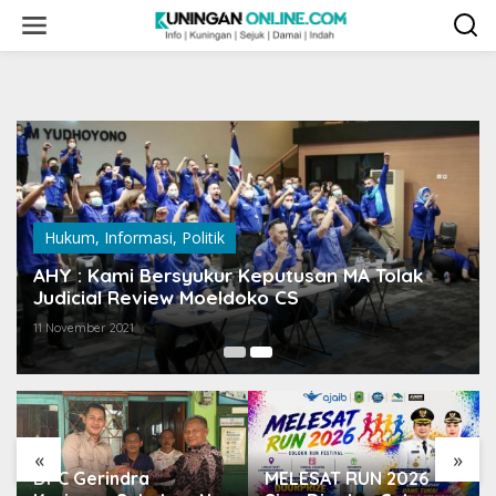
Skip
to
content
Hukum
,
Informasi
,
Politik
AHY : Kami Bersyukur Keputusan MA Tolak
Judicial Review Moeldoko CS
11 November 2021
«
»
DPC Gerindra
MELESAT RUN 2026