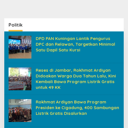
Politik
DPD PAN Kuningan Lantik Pengurus
DPC dan Relawan, Targetkan Minimal
Satu Dapil Satu Kursi
Reses di Jambar, Rokhmat Ardiyan
Didoakan Warga Dua Tahun Lalu, Kini
Kembali Bawa Program Listrik Gratis
untuk 49 KK
Rokhmat Ardiyan Bawa Program
Presiden ke Cigadung, 400 Sambungan
Listrik Gratis Disalurkan