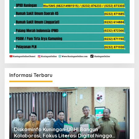
Informasi Terbaru
ta
Diskominfo Kuningan-UBHI Bangun
K
Kolaborasi, Fokus Literasi Digital hingga
V