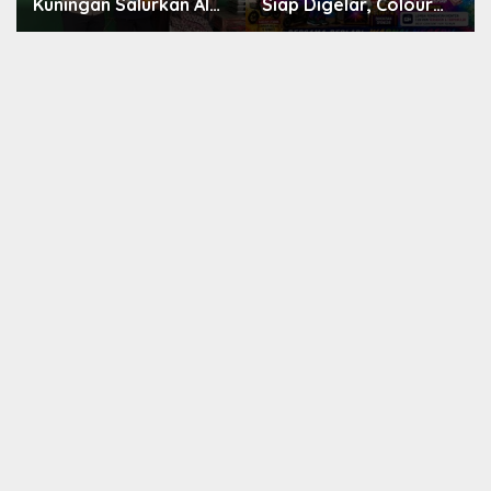
Kuningan Salurkan Alat
Siap Digelar, Colour
Olahraga untuk
Run 5,28 Km Jadi Ajang
Masyarakat
Sport Tourism dan
Garawangi, Dorong
Promosi Kuningan
Pembinaan Generasi
Muda