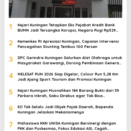
1
Kejari Kuningan Tetapkan Eks Pejabat Kredit Bank
BUMN Jadi Tersangka Korupsi, Negara Rugi Rp529
Juta
2
Kemenkes RI Apresiasi Kuningan, Capaian Intervensi
Pencegahan Stunting Tembus 100 Persen
3
DPC Gerindra Kuningan Salurkan Alat Olahraga untuk
Masyarakat Garawangi, Dorong Pembinaan Generasi
Muda
4
MELESAT RUN 2026 Siap Digelar, Colour Run 5,28 Km
Jadi Ajang Sport Tourism dan Promosi Kuningan
5
Kejari Kuningan Musnahkan 184 Barang Bukti dari 39
Perkara Inkrah, Sabu Direbus agar Tak Bisa
Digunakan Lagi
6
EO Tak Selalu Jadi Objek Pajak Daerah, Bapenda
Kuningan Jelaskan Mekanismenya
7
Mahasiswa KKN UNISA Kuningan Bersinergi dengan
PKK dan Puskesmas, Fokus Edukasi ASI, Cegah