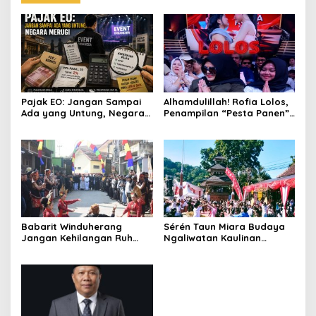
Pajak EO: Jangan Sampai
Alhamdulillah! Rofia Lolos,
Ada yang Untung, Negara
Penampilan “Pesta Panen”
Merugi
Elvy Sukaesih Berbuah
Manis
Babarit Winduherang
Sérén Taun Miara Budaya
Jangan Kehilangan Ruh
Ngaliwatan Kaulinan
Budayanya
Barudak