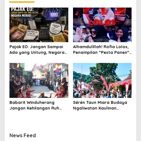
Pajak EO: Jangan Sampai
Alhamdulillah! Rofia Lolos,
Ada yang Untung, Negara
Penampilan “Pesta Panen”
Merugi
Elvy Sukaesih Berbuah
Manis
Babarit Winduherang
Sérén Taun Miara Budaya
Jangan Kehilangan Ruh
Ngaliwatan Kaulinan
Budayanya
Barudak
News Feed