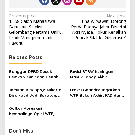
Post
Previous post
Next post
1.258 Calon Mahasiswa
Tina Wiryawati Dorong
navigation
Baru Ikuti Seleksi
Perda Budaya Jabar Disertai
Gelombang Pertama Uniku,
Aksi Nyata, Fokus Kenalkan
Prodi Manajemen Jadi
Pencak Silat ke Generasi Z
Favorit
Related Posts
Banggar DPRD Desak
Revisi RTRW Kuningan
Pemkab Kuningan Benahi
Masuk Tahap Akhir,
Tata Kelola PAD dan APBD
Persetujuan Substansi
demi Perkuat Kemandirian
Ditarget Terbit Dua Pekan
Temuan BPK Rp3,6 Miliar di
Fraksi Gerindra Ingatkan
Fiskal
Lagi
Disdikbud Jadi Sorotan,
WTP Bukan Akhir, PAD dan
Ketua LSM Frontal Kaitkan
Kemandirian Fiskal Masih
dengan Evaluasi JPT
Jadi PR
Golkar Apresiasi
Pemkab Kuningan
Kembalinya Opini WTP,
Soroti Rendahnya PAD
hingga Ketergantungan
Dana Transfer
Don't Miss