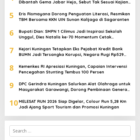
Dibantah Gema Jabar Hejo, Sebut Tak Sesuai Kajian
Ilmiah
5
Eris Rismayana Dorong Penguatan Literasi, Resmikan
TBM Bersama KKN UIN Sunan Kalijaga di Sagaranten
6
Bupati Dian: SMPN 1 Cilimus Jadi Inspirasi Sekolah
Unggul, Dies Natalis ke-70 Momentum Cetak
Generasi Emas
7
Kejari Kuningan Tetapkan Eks Pejabat Kredit Bank
BUMN Jadi Tersangka Korupsi, Negara Rugi Rp529
Juta
8
Kemenkes RI Apresiasi Kuningan, Capaian Intervensi
Pencegahan Stunting Tembus 100 Persen
9
DPC Gerindra Kuningan Salurkan Alat Olahraga untuk
Masyarakat Garawangi, Dorong Pembinaan Generasi
Muda
10
MELESAT RUN 2026 Siap Digelar, Colour Run 5,28 Km
Jadi Ajang Sport Tourism dan Promosi Kuningan
Search
for: