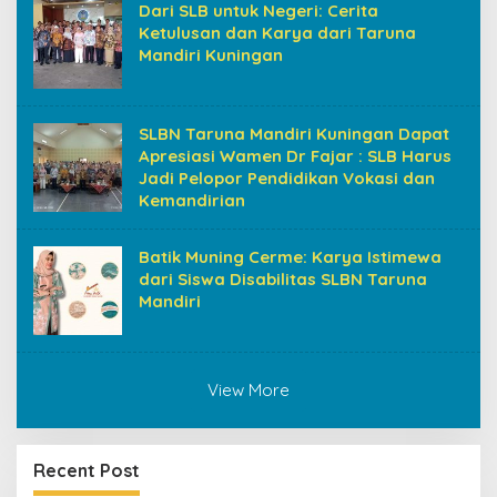
Dari SLB untuk Negeri: Cerita
Ketulusan dan Karya dari Taruna
Mandiri Kuningan
SLBN Taruna Mandiri Kuningan Dapat
Apresiasi Wamen Dr Fajar : SLB Harus
Jadi Pelopor Pendidikan Vokasi dan
Kemandirian
Batik Muning Cerme: Karya Istimewa
dari Siswa Disabilitas SLBN Taruna
Mandiri
View More
Recent Post