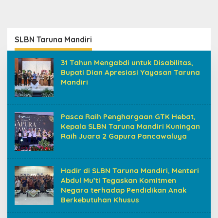
SLBN Taruna Mandiri
31 Tahun Mengabdi untuk Disabilitas,
Bupati Dian Apresiasi Yayasan Taruna
Mandiri
Pasca Raih Penghargaan GTK Hebat,
Kepala SLBN Taruna Mandiri Kuningan
Raih Juara 2 Gapura Pancawaluya
Hadir di SLBN Taruna Mandiri, Menteri
Abdul Mu’ti Tegaskan Komitmen
Negara terhadap Pendidikan Anak
Berkebutuhan Khusus