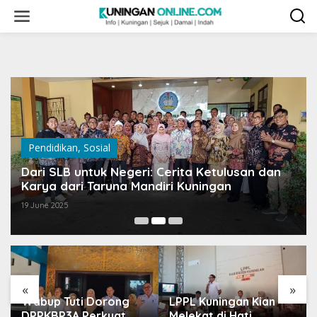
Skip
to
content
Pendidikan
,
Sosial
Dari SLB untuk Negeri: Cerita Ketulusan dan
Karya dari Taruna Mandiri Kuningan
19 June 2025
«
»
Wabup Tuti Dorong
LPPL Kuningan Kian
DPPKBP3A Perkuat
Melekat di Hati