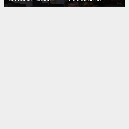
Upaya Tekan Stunting
Masyarakat, Dewas
dan Tingkatkan
Dorong Inovasi
Kesejahteraan
Penyiaran Digital
Keluarga