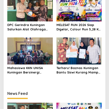
DPC Gerindra Kuningan
MELESAT RUN 2026 Siap
Salurkan Alat Olahraga
Digelar, Colour Run 5,28 Km
untuk Masyarakat
Jadi Ajang Sport Tourism
Garawangi, Dorong
dan Promosi Kuningan
Pembinaan Generasi Muda
Mahasiswa KKN UNISA
Terharu! Baznas Kuningan
Kuningan Bersinergi
Bantu Siswi Kurang Mampu
dengan PKK dan
Miliki Seragam SMK,
Puskesmas, Fokus Edukasi
Semangat Belajarnya Tak
ASI, Cegah Stunting hingga
Pernah Padam
Perawatan Lansia
News Feed