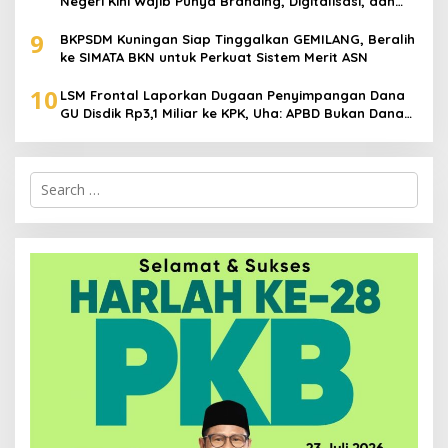
Negeri Kini Wajib Punya Branding, Digitalisasi, dan
Robotika
9
BKPSDM Kuningan Siap Tinggalkan GEMILANG, Beralih
ke SIMATA BKN untuk Perkuat Sistem Merit ASN
10
LSM Frontal Laporkan Dugaan Penyimpangan Dana
GU Disdik Rp3,1 Miliar ke KPK, Uha: APBD Bukan Dana
Talangan Pejabat
Search
for: