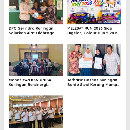
DPC Gerindra Kuningan
MELESAT RUN 2026 Siap
Salurkan Alat Olahraga
Digelar, Colour Run 5,28 Km
untuk Masyarakat
Jadi Ajang Sport Tourism
Garawangi, Dorong
dan Promosi Kuningan
Pembinaan Generasi Muda
Mahasiswa KKN UNISA
Terharu! Baznas Kuningan
Kuningan Bersinergi
Bantu Siswi Kurang Mampu
dengan PKK dan
Miliki Seragam SMK,
Puskesmas, Fokus Edukasi
Semangat Belajarnya Tak
ASI, Cegah Stunting hingga
Pernah Padam
Perawatan Lansia