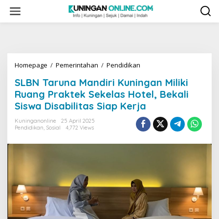
Skip
to
content
SLBN
Homepage
/
Pemerintahan
/
Pendidikan
Taruna
SLBN Taruna Mandiri Kuningan Miliki
Mandiri
Kuningan
Ruang Praktek Sekelas Hotel, Bekali
Miliki
Siswa Disabilitas Siap Kerja
Ruang
Praktek
Kuninganonline
25 April 2025
Sekelas
Pendidikan
,
Sosial
4,772 Views
Hotel,
Bekali
Siswa
Disabilitas
Siap
Kerja