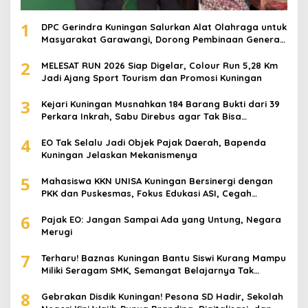
1
DPC Gerindra Kuningan Salurkan Alat Olahraga untuk
Masyarakat Garawangi, Dorong Pembinaan Generasi
Muda
2
MELESAT RUN 2026 Siap Digelar, Colour Run 5,28 Km
Jadi Ajang Sport Tourism dan Promosi Kuningan
3
Kejari Kuningan Musnahkan 184 Barang Bukti dari 39
Perkara Inkrah, Sabu Direbus agar Tak Bisa
Digunakan Lagi
4
EO Tak Selalu Jadi Objek Pajak Daerah, Bapenda
Kuningan Jelaskan Mekanismenya
5
Mahasiswa KKN UNISA Kuningan Bersinergi dengan
PKK dan Puskesmas, Fokus Edukasi ASI, Cegah
Stunting hingga Perawatan Lansia
6
Pajak EO: Jangan Sampai Ada yang Untung, Negara
Merugi
7
Terharu! Baznas Kuningan Bantu Siswi Kurang Mampu
Miliki Seragam SMK, Semangat Belajarnya Tak
Pernah Padam
8
Gebrakan Disdik Kuningan! Pesona SD Hadir, Sekolah