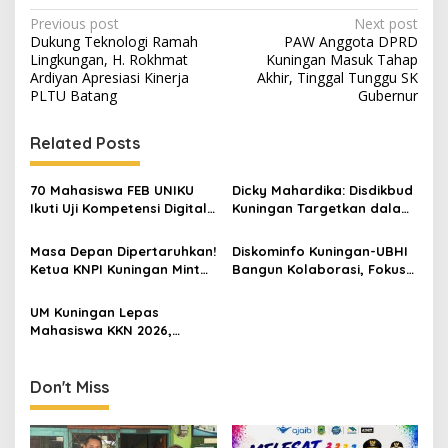
Post
Previous post
Next post
Dukung Teknologi Ramah
PAW Anggota DPRD
navigation
Lingkungan, H. Rokhmat
Kuningan Masuk Tahap
Ardiyan Apresiasi Kinerja
Akhir, Tinggal Tunggu SK
PLTU Batang
Gubernur
Related Posts
70 Mahasiswa FEB UNIKU
Dicky Mahardika: Disdikbud
Ikuti Uji Kompetensi Digital
Kuningan Targetkan dalam
Marketing, Siap Kantongi
RPJMD Rata-rata Lama
Sertifikat BNSP
Sekolah Capai 8,5 Tahun,
Masa Depan Dipertaruhkan!
Diskominfo Kuningan-UBHI
Angka ATS Terus Menurun
Ketua KNPI Kuningan Minta
Bangun Kolaborasi, Fokus
Tawuran Pelajar Jadi
Literasi Digital hingga Desa
Evaluasi Besar
Digital
UM Kuningan Lepas
Mahasiswa KKN 2026,
Mengabdi di Kuningan
hingga Malang
Don't Miss