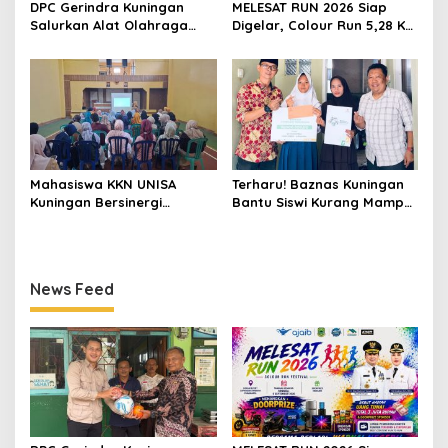
DPC Gerindra Kuningan
MELESAT RUN 2026 Siap
Salurkan Alat Olahraga
Digelar, Colour Run 5,28 Km
untuk Masyarakat
Jadi Ajang Sport Tourism
Garawangi, Dorong
dan Promosi Kuningan
Pembinaan Generasi Muda
Mahasiswa KKN UNISA
Terharu! Baznas Kuningan
Kuningan Bersinergi
Bantu Siswi Kurang Mampu
dengan PKK dan
Miliki Seragam SMK,
Puskesmas, Fokus Edukasi
Semangat Belajarnya Tak
ASI, Cegah Stunting hingga
Pernah Padam
Perawatan Lansia
News Feed