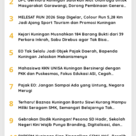
2
Masyarakat Garawangi, Dorong Pembinaan Generasi
Muda
3
MELESAT RUN 2026 Siap Digelar, Colour Run 5,28 Km
Jadi Ajang Sport Tourism dan Promosi Kuningan
4
Kejari Kuningan Musnahkan 184 Barang Bukti dari 39
Perkara Inkrah, Sabu Direbus agar Tak Bisa
Digunakan Lagi
5
EO Tak Selalu Jadi Objek Pajak Daerah, Bapenda
Kuningan Jelaskan Mekanismenya
6
Mahasiswa KKN UNISA Kuningan Bersinergi dengan
PKK dan Puskesmas, Fokus Edukasi ASI, Cegah
Stunting hingga Perawatan Lansia
7
Pajak EO: Jangan Sampai Ada yang Untung, Negara
Merugi
8
Terharu! Baznas Kuningan Bantu Siswi Kurang Mampu
Miliki Seragam SMK, Semangat Belajarnya Tak
Pernah Padam
9
Gebrakan Disdik Kuningan! Pesona SD Hadir, Sekolah
Negeri Kini Wajib Punya Branding, Digitalisasi, dan
Robotika
BKPSDM Kuningan Siap Tinggalkan GEMILANG, Beralih