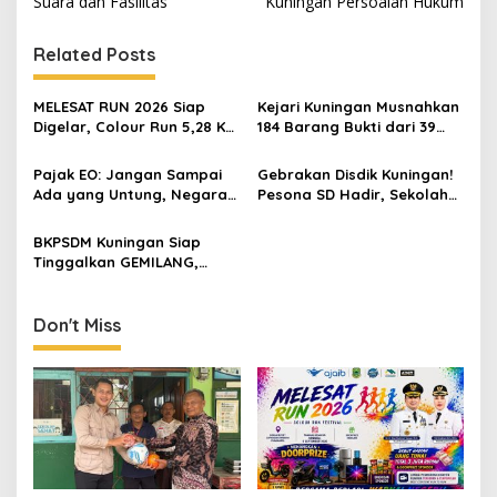
Suara dan Fasilitas
Kuningan Persoalan Hukum
Related Posts
MELESAT RUN 2026 Siap
Kejari Kuningan Musnahkan
Digelar, Colour Run 5,28 Km
184 Barang Bukti dari 39
Jadi Ajang Sport Tourism
Perkara Inkrah, Sabu
dan Promosi Kuningan
Direbus agar Tak Bisa
Pajak EO: Jangan Sampai
Gebrakan Disdik Kuningan!
Digunakan Lagi
Ada yang Untung, Negara
Pesona SD Hadir, Sekolah
Merugi
Negeri Kini Wajib Punya
Branding, Digitalisasi, dan
BKPSDM Kuningan Siap
Robotika
Tinggalkan GEMILANG,
Beralih ke SIMATA BKN
untuk Perkuat Sistem Merit
ASN
Don't Miss