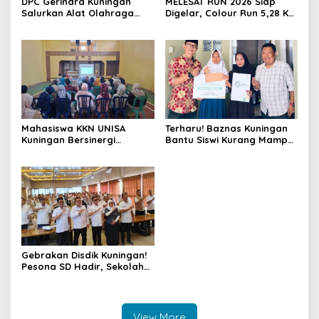
DPC Gerindra Kuningan
MELESAT RUN 2026 Siap
Salurkan Alat Olahraga
Digelar, Colour Run 5,28 Km
untuk Masyarakat
Jadi Ajang Sport Tourism
Garawangi, Dorong
dan Promosi Kuningan
Pembinaan Generasi Muda
Mahasiswa KKN UNISA
Terharu! Baznas Kuningan
Kuningan Bersinergi
Bantu Siswi Kurang Mampu
dengan PKK dan
Miliki Seragam SMK,
Puskesmas, Fokus Edukasi
Semangat Belajarnya Tak
ASI, Cegah Stunting hingga
Pernah Padam
Perawatan Lansia
Gebrakan Disdik Kuningan!
Pesona SD Hadir, Sekolah
Negeri Kini Wajib Punya
Branding, Digitalisasi, dan
Robotika
View More