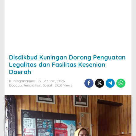
Disdikbud Kuningan Dorong Penguatan
Legalitas dan Fasilitas Kesenian
Daerah
Kuninganonline
27 January 2026
Budaya
,
Pendidikan
,
Sosial
2,033 Views