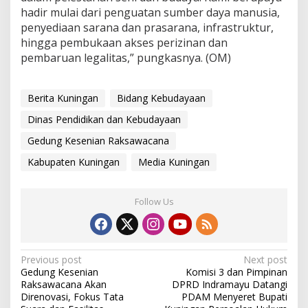
hadir mulai dari penguatan sumber daya manusia,
penyediaan sarana dan prasarana, infrastruktur,
hingga pembukaan akses perizinan dan
pembaruan legalitas,” pungkasnya. (OM)
Berita Kuningan
Bidang Kebudayaan
Dinas Pendidikan dan Kebudayaan
Gedung Kesenian Raksawacana
Kabupaten Kuningan
Media Kuningan
Follow Us
Post
Previous post
Next post
Gedung Kesenian
Komisi 3 dan Pimpinan
navigation
Raksawacana Akan
DPRD Indramayu Datangi
Direnovasi, Fokus Tata
PDAM Menyeret Bupati