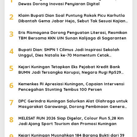
Dewas Dorong Inovasi Penyiaran Digital
2
Klaim Bupati Dian Soal Puntung Rokok Picu Karhutla
Dibantah Gema Jabar Hejo, Sebut Tak Sesuai Kajian
Ilmiah
3
Eris Rismayana Dorong Penguatan Literasi, Resmikan
TBM Bersama KKN UIN Sunan Kalijaga di Sagaranten
4
Bupati Dian: SMPN 1 Cilimus Jadi Inspirasi Sekolah
Unggul, Dies Natalis ke-70 Momentum Cetak
Generasi Emas
5
Kejari Kuningan Tetapkan Eks Pejabat Kredit Bank
BUMN Jadi Tersangka Korupsi, Negara Rugi Rp529
Juta
6
Kemenkes RI Apresiasi Kuningan, Capaian Intervensi
Pencegahan Stunting Tembus 100 Persen
7
DPC Gerindra Kuningan Salurkan Alat Olahraga untuk
Masyarakat Garawangi, Dorong Pembinaan Generasi
Muda
8
MELESAT RUN 2026 Siap Digelar, Colour Run 5,28 Km
Jadi Ajang Sport Tourism dan Promosi Kuningan
9
Kejari Kuningan Musnahkan 184 Barang Bukti dari 39