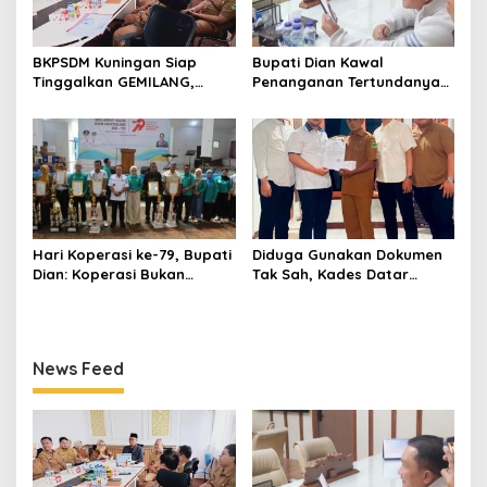
BKPSDM Kuningan Siap
Bupati Dian Kawal
Tinggalkan GEMILANG,
Penanganan Tertundanya
Beralih ke SIMATA BKN
Keberangkatan 95 Jemaah
untuk Perkuat Sistem Merit
Umrah Kuningan, Minta Hak
ASN
Jemaah Dipenuhi
Hari Koperasi ke-79, Bupati
Diduga Gunakan Dokumen
Dian: Koperasi Bukan
Tak Sah, Kades Datar
Sekadar Wadah Ekonomi,
Laporkan PT Bhakti Artha
tapi Membangun
Mulya ke Polisi
Kesejahteraan
News Feed