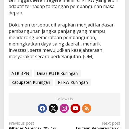
adaptif terhadap tantangan pembangunan masa
depan.
Dokumen tersebut diharapkan menjadi landasan
pembangunan jangka panjang yang mampu
mendorong pemerataan pembangunan,
meningkatkan daya saing daerah, menarik
investasi, serta mewujudkan kesejahteraan
masyarakat secara berkelanjutan. (OM)
ATR BPN
Dinas PUTR Kuningan
Kabupaten Kuningan
RTRW Kuningan
Follow Us
Post
Previous post
Next post
Pilkades Serentak 2027 di
Dugaan Penyerangan di