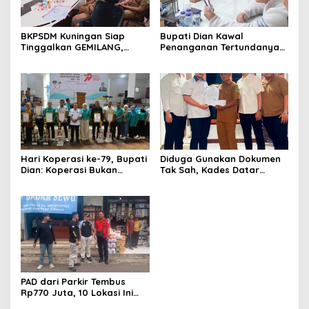
BKPSDM Kuningan Siap
Bupati Dian Kawal
Tinggalkan GEMILANG,
Penanganan Tertundanya
Beralih ke SIMATA BKN
Keberangkatan 95 Jemaah
untuk Perkuat Sistem Merit
Umrah Kuningan, Minta Hak
ASN
Jemaah Dipenuhi
Hari Koperasi ke-79, Bupati
Diduga Gunakan Dokumen
Dian: Koperasi Bukan
Tak Sah, Kades Datar
Sekadar Wadah Ekonomi,
Laporkan PT Bhakti Artha
tapi Membangun
Mulya ke Polisi
Kesejahteraan
PAD dari Parkir Tembus
Rp770 Juta, 10 Lokasi Ini
Jadi Andalan Kuningan