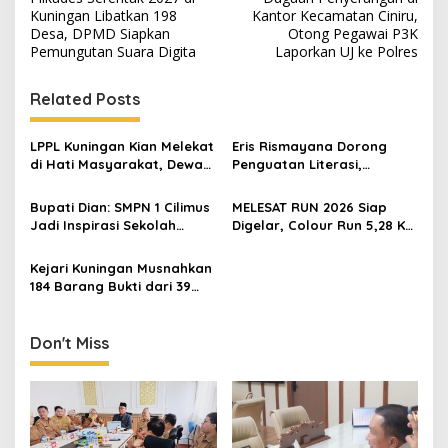
navigation
Kuningan Libatkan 198
Kantor Kecamatan Ciniru,
Desa, DPMD Siapkan
Otong Pegawai P3K
Pemungutan Suara Digita
Laporkan UJ ke Polres
Related Posts
LPPL Kuningan Kian Melekat
Eris Rismayana Dorong
di Hati Masyarakat, Dewas
Penguatan Literasi,
Dorong Inovasi Penyiaran
Resmikan TBM Bersama
Digital
KKN UIN Sunan Kalijaga di
Bupati Dian: SMPN 1 Cilimus
MELESAT RUN 2026 Siap
Sagaranten
Jadi Inspirasi Sekolah
Digelar, Colour Run 5,28 Km
Unggul, Dies Natalis ke-70
Jadi Ajang Sport Tourism
Momentum Cetak Generasi
dan Promosi Kuningan
Kejari Kuningan Musnahkan
Emas
184 Barang Bukti dari 39
Perkara Inkrah, Sabu
Direbus agar Tak Bisa
Digunakan Lagi
Don't Miss