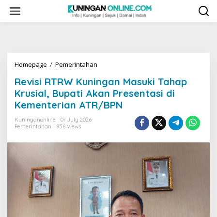
Skip
to
content
Revisi
Homepage
/
Pemerintahan
RTRW
Revisi RTRW Kuningan Masuki Tahap
Kuningan
Masuki
Krusial, Bupati Akan Presentasi di
Tahap
Kementerian ATR/BPN
Krusial,
Bupati
Kuninganonline
07 July 2026
Akan
Pemerintahan
956 Views
Presentasi
di
Kementerian
ATR/BPN