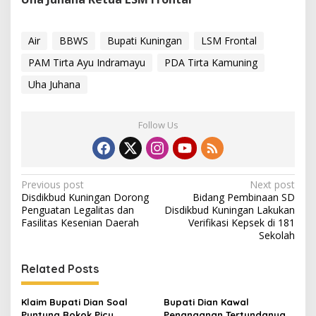
Air
BBWS
Bupati Kuningan
LSM Frontal
PAM Tirta Ayu Indramayu
PDA Tirta Kamuning
Uha Juhana
Follow Us
Post
Previous post
Next post
Disdikbud Kuningan Dorong
Bidang Pembinaan SD
navigation
Penguatan Legalitas dan
Disdikbud Kuningan Lakukan
Fasilitas Kesenian Daerah
Verifikasi Kepsek di 181
Sekolah
Related Posts
Klaim Bupati Dian Soal
Bupati Dian Kawal
Puntung Rokok Picu
Penanganan Tertundanya