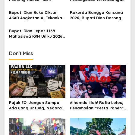
Karhutla Dibantah Gema
Keberangkatan 95 Jemaah
Jabar Hejo, Sebut Tak
Umrah Kuningan, Minta Hak
Bupati Dian Buka Diksar
Rakerda Bangga Kencana
Sesuai Kajian Ilmiah
Jemaah Dipenuhi
AKAR Angkatan X, Tekankan
2026, Bupati Dian Dorong
Pentingnya Karakter dan
Sinergi Lintas Sektor
Kepedulian Lingkungan
Bangun Keluarga
Bupati Dian Lepas 1.169
Berkualitas
Mahasiswa KKN Uniku 2026,
Tekankan Inovasi
Sederhana untuk Kemajuan
Desa
Don't Miss
Pajak EO: Jangan Sampai
Alhamdulillah! Rofia Lolos,
Ada yang Untung, Negara
Penampilan “Pesta Panen”
Merugi
Elvy Sukaesih Berbuah
Manis