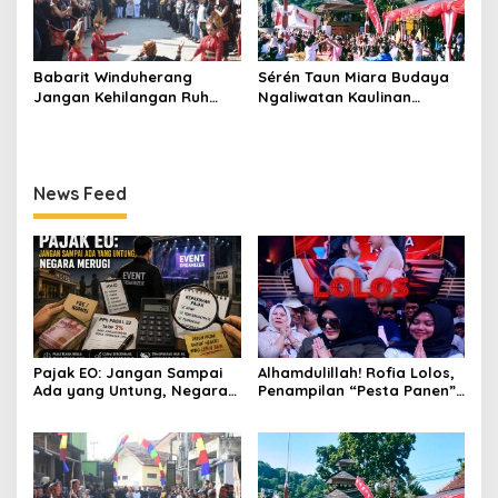
Babarit Winduherang
Sérén Taun Miara Budaya
Jangan Kehilangan Ruh
Ngaliwatan Kaulinan
Budayanya
Barudak
News Feed
Pajak EO: Jangan Sampai
Alhamdulillah! Rofia Lolos,
Ada yang Untung, Negara
Penampilan “Pesta Panen”
Merugi
Elvy Sukaesih Berbuah
Manis