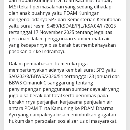
dari Bupati Kuningan Dr. Dian Rachmat Yanuar,
M.Si tekait permasalahan yang sedang dihadapi
oleh anak buahnya yaitu PDAM Kuningan
mengenai adanya SP3 dari Kementerian Kehutanan
yaitu surat resmi S.480/KSDAE/PJL/KSA.04/II/2025
tertanggal 17 November 2025 tentang legalitas
perizinan dalam penggunaan sumber mata air
yang kedepannya bisa berakibat membahayakan
pasokan air ke Indramayu.
Dalam pembahasan itu mereka juga
mempertanyakan adanya kembali surat SP3 yaitu
SA0203/8/BBWS/2026/51 tertanggal 23 Januari dari
BBWS Cimanuk Cisanggarung tentang
penyimpangan penggunaan sumber daya air yang
juga bisa berakibat fatal serta berimbas pada
berakhirnya perjanjian kerjasama penjualan air
antara PDAM Tirta Kamuning ke PDAM Dharma
Ayu yang dampaknya bisa menimbulkan gugatan
hukum dan persoalan sosial serius di masyarakat.