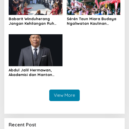
Babarit Winduherang
Sérén Taun Miara Budaya
Jangan Kehilangan Ruh
Ngaliwatan Kaulinan
Budayanya
Barudak
Abdul Jalil Hermawan,
Akademisi dan Mantan
Ketua Bawaslu yang Kini
Mengemban Amanah di
BAZNAS Kuningan
View More
Recent Post