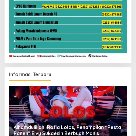
Informasi Terbaru
Alhamdulillah! Rofia Lolos, Penampilan “Pesta
D
Panen” Elvy Sukaesih Berbuah Manis
K