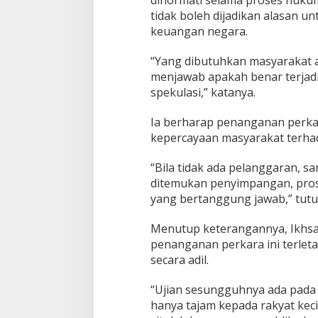
dihormati selama proses huku
tidak boleh dijadikan alasan
keuangan negara.
“Yang dibutuhkan masyarakat a
menjawab apakah benar terjadi
spekulasi,” katanya.
Ia berharap penanganan perk
kepercayaan masyarakat terhad
“Bila tidak ada pelanggaran, s
ditemukan penyimpangan, pros
yang bertanggung jawab,” tutu
Menutup keterangannya, Ikhs
penanganan perkara ini terle
secara adil.
“Ujian sesungguhnya ada pada
hanya tajam kepada rakyat kec