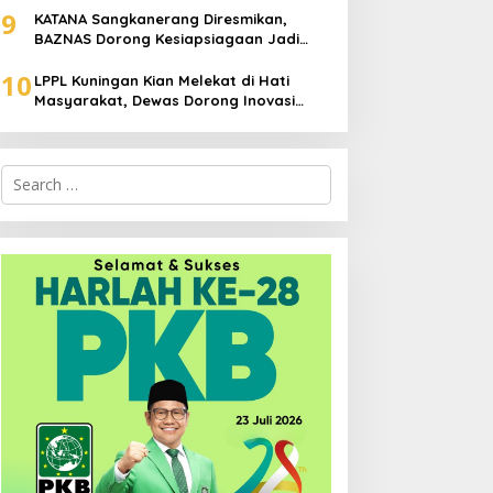
9
KATANA Sangkanerang Diresmikan,
BAZNAS Dorong Kesiapsiagaan Jadi
Budaya Warga
10
LPPL Kuningan Kian Melekat di Hati
Masyarakat, Dewas Dorong Inovasi
Penyiaran Digital
Search
for: