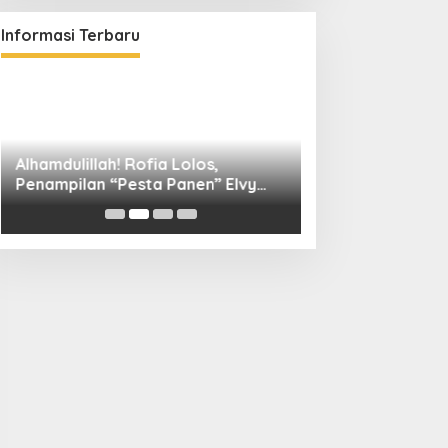
Informasi Terbaru
Alhamdulillah! Rofia Lolos,
Diskominfo Kuni
Penampilan “Pesta Panen” Elvy
Bangun Kolaboras
Sukaesih Berbuah Manis
Digital hingga D