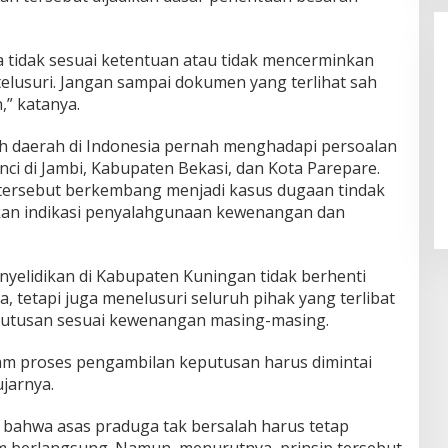
a tidak sesuai ketentuan atau tidak mencerminkan
itelusuri. Jangan sampai dokumen yang terlihat sah
” katanya.
 daerah di Indonesia pernah menghadapi persoalan
LPPL Kuningan Kian Melekat di
nci di Jambi, Kabupaten Bekasi, dan Kota Parepare.
Hati Masyarakat, Dewas Dorong
tersebut berkembang menjadi kasus dugaan tindak
Inovasi Penyiaran Digital
ukan indikasi penyalahgunaan kewenangan dan
enyelidikan di Kabupaten Kuningan tidak berhenti
, tetapi juga menelusuri seluruh pihak yang terlibat
utusan sesuai kewenangan masing-masing.
lam proses pengambilan keputusan harus dimintai
jarnya.
n bahwa asas praduga tak bersalah harus tetap