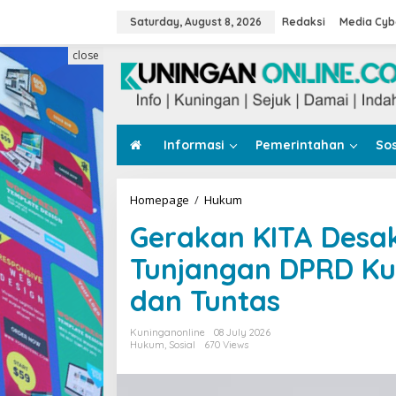
Skip
to
Saturday, August 8, 2026
Redaksi
Media Cyb
content
close
Informasi
Pemerintahan
Sos
Gerakan
Homepage
/
Hukum
KITA
Gerakan KITA Desa
Desak
Penyelidikan
Tunjangan DPRD Ku
Dugaan
Tunjangan
dan Tuntas
DPRD
Kuningan
Diusut
Kuninganonline
08 July 2026
Transparan
Hukum
,
Sosial
670 Views
dan
Tuntas