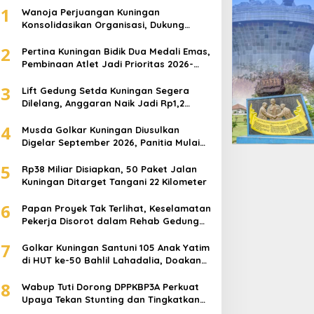
1
Wanoja Perjuangan Kuningan
Konsolidasikan Organisasi, Dukung
Kegiatan Positif Generasi Muda
2
Pertina Kuningan Bidik Dua Medali Emas,
Pembinaan Atlet Jadi Prioritas 2026-
2030
3
Lift Gedung Setda Kuningan Segera
Dilelang, Anggaran Naik Jadi Rp1,2
Miliar
4
Musda Golkar Kuningan Diusulkan
Digelar September 2026, Panitia Mulai
Matangkan Persiapan
5
Rp38 Miliar Disiapkan, 50 Paket Jalan
Kuningan Ditarget Tangani 22 Kilometer
6
Papan Proyek Tak Terlihat, Keselamatan
Pekerja Disorot dalam Rehab Gedung
DPRD Kuningan
7
Golkar Kuningan Santuni 105 Anak Yatim
di HUT ke-50 Bahlil Lahadalia, Doakan
Partai Semakin Berjaya
8
Wabup Tuti Dorong DPPKBP3A Perkuat
Upaya Tekan Stunting dan Tingkatkan
Kesejahteraan Keluarga