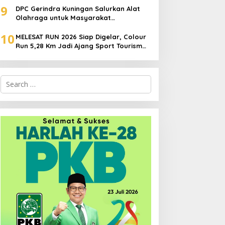
9
DPC Gerindra Kuningan Salurkan Alat
Olahraga untuk Masyarakat
Garawangi, Dorong Pembinaan
10
Generasi Muda
MELESAT RUN 2026 Siap Digelar, Colour
Run 5,28 Km Jadi Ajang Sport Tourism
dan Promosi Kuningan
Search
for: