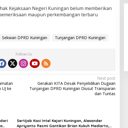
, pihak Kejaksaan Negeri Kuningan belum memberikan
il pemeriksaan maupun perkembangan terbaru
Sekwan DPRD Kuningan
Tunjangan DPRD Kuningan
LPPL Kuningan Kian Melekat di
Hati Masyarakat, Dewas Dorong
Follow Us
Inovasi Penyiaran Digital
Next post
camatan
Gerakan KITA Desak Penyelidikan Dugaan
 UJ ke
Tunjangan DPRD Kuningan Diusut Transparan
dan Tuntas
dari
Sertijab Kasi Intel Kejari Kuningan, Alexander
sa
Apriyanto Resmi Gantikan Brian Kukuh Mediarto,