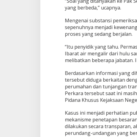
“Soal yang ditanyakan ke Pak S
yang berbeda,” ucapnya.
Mengenai substansi pemeriks
sepenuhnya menjadi kewenanga
proses yang sedang berjalan.
“Itu penyidik yang tahu. Permas
Ibarat air mengalir dari hulu s
melibatkan beberapa jabatan. Ik
Berdasarkan informasi yang d
tersebut diduga berkaitan den
perumahan dan tunjangan tra
Perkara tersebut saat ini masi
Pidana Khusus Kejaksaan Nege
Kasus ini menjadi perhatian pu
mekanisme penetapan besaran
dilakukan secara transparan, a
perundang-undangan yang ber