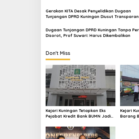
Digunakan Lagi
Gerakan KITA Desak Penyelidikan Dugaan
Tunjangan DPRD Kuningan Diusut Transparan
Tuntas
Dugaan Tunjangan DPRD Kuningan Tanpa Pe
Disorot, Prof Suwari: Harus Dikembalikan
Don't Miss
Kejari Kuningan Tetapkan Eks
Kejari K
Pejabat Kredit Bank BUMN Jadi
Barang B
Tersangka Korupsi, Negara Rugi
Inkrah, 
Rp529 Juta
Bisa Dig