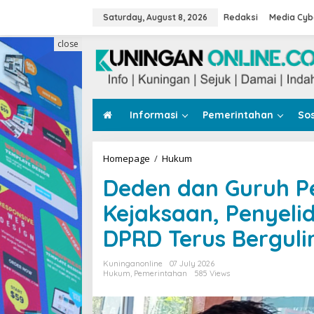
Skip
to
Saturday, August 8, 2026
Redaksi
Media Cyb
content
close
Informasi
Pemerintahan
Sos
Deden
Homepage
/
Hukum
dan
Deden dan Guruh P
Guruh
Penuhi
Kejaksaan, Penyeli
Panggilan
Kejaksaan,
DPRD Terus Berguli
Penyelidikan
Dugaan
Tunjangan
Kuninganonline
07 July 2026
DPRD
Hukum
,
Pemerintahan
585 Views
Terus
Bergulir