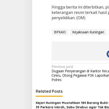
Hingga berita ini diterbitkan
keterangan resmi terkait has
penyelidikan. (OM)
BPKAD
Kejaksaan Kuningan
Post
Previous post
Dugaan Penyerangan di Kantor Ke
navigation
Ciniru, Otong Pegawai P3K Laporkan
Polres
Related Posts
Kejari Kuningan Musnahkan 184 Barang Bukti 
39 Perkara Inkrah, Sabu Direbus agar Tak Bi