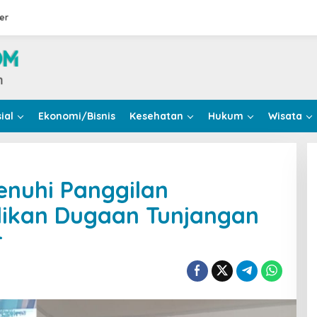
er
ial
Ekonomi/Bisnis
Kesehatan
Hukum
Wisata
enuhi Panggilan
dikan Dugaan Tunjangan
r