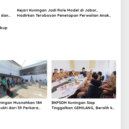
Siap Perkuat Sinergi Penegakan Hukum
Kejari Kuningan Jadi Role Model di Jabar,
 dan
Hadirkan Terobosan Penetapan Perwalian Anak
Lewat JPN
rbup
uningan Musnahkan 184
BKPSDM Kuningan Siap
ukti dari 39 Perkara
Tinggalkan GEMILANG, Beralih ke
Sabu Direbus agar Tak
SIMATA BKN untuk Perkuat Sistem
unakan Lagi
Merit ASN