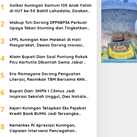
1
Golkar Kuningan Santuni 105 Anak Yatim
di HUT ke-50 Bahlil Lahadalia, Doakan
Partai Semakin Berjaya
2
Wabup Tuti Dorong DPPKBP3A Perkuat
Upaya Tekan Stunting dan Tingkatkan
Kesejahteraan Keluarga
3
LPPL Kuningan Kian Melekat di Hati
Masyarakat, Dewas Dorong Inovasi
Penyiaran Digital
4
Klaim Bupati Dian Soal Puntung Rokok
Picu Karhutla Dibantah Gema Jabar
Hejo, Sebut Tak Sesuai Kajian Ilmiah
5
Eris Rismayana Dorong Penguatan
Literasi, Resmikan TBM Bersama KKN
UIN Sunan Kalijaga di Sagaranten
6
Bupati Dian: SMPN 1 Cilimus Jadi
Inspirasi Sekolah Unggul, Dies Natalis
ke-70 Momentum Cetak Generasi Emas
7
Kejari Kuningan Tetapkan Eks Pejabat
Kredit Bank BUMN Jadi Tersangka
Korupsi, Negara Rugi Rp529 Juta
8
Kemenkes RI Apresiasi Kuningan,
Capaian Intervensi Pencegahan
Stunting Tembus 100 Persen