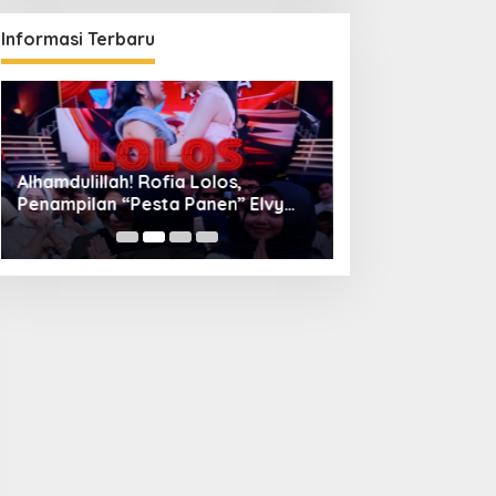
Informasi Terbaru
Alhamdulillah! Rofia Lolos,
Diskominfo Kuni
Penampilan “Pesta Panen” Elvy
Bangun Kolaboras
Sukaesih Berbuah Manis
Digital hingga D