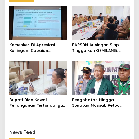
Kemenkes RI Apresiasi
BKPSDM Kuningan Siap
Kuningan, Capaian
Tinggalkan GEMILANG,
Intervensi Pencegahan
Beralih ke SIMATA BKN
Stunting Tembus 100 Persen
untuk Perkuat Sistem Merit
ASN
Bupati Dian Kawal
Pengobatan Hingga
Penanganan Tertundanya
Sunatan Massal, Ketua
Keberangkatan 95 Jemaah
Panitia dr Agah Tegaskan
Umrah Kuningan, Minta Hak
IDI Kuningan Hadirkan
Jemaah Dipenuhi
Layanan Kesehatan Gratis
di Cibingbin
News Feed