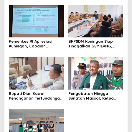
Kemenkes RI Apresiasi
BKPSDM Kuningan Siap
Kuningan, Capaian
Tinggalkan GEMILANG,
Intervensi Pencegahan
Beralih ke SIMATA BKN
Stunting Tembus 100 Persen
untuk Perkuat Sistem Merit
ASN
Bupati Dian Kawal
Pengobatan Hingga
Penanganan Tertundanya
Sunatan Massal, Ketua
Keberangkatan 95 Jemaah
Panitia dr Agah Tegaskan
Umrah Kuningan, Minta Hak
IDI Kuningan Hadirkan
Jemaah Dipenuhi
Layanan Kesehatan Gratis
di Cibingbin