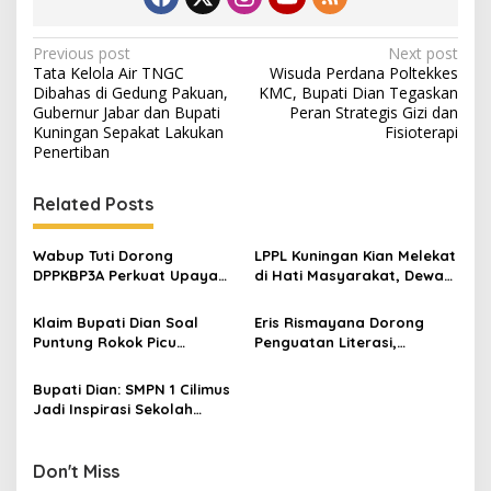
Post
Previous post
Next post
Tata Kelola Air TNGC
Wisuda Perdana Poltekkes
navigation
Dibahas di Gedung Pakuan,
KMC, Bupati Dian Tegaskan
Gubernur Jabar dan Bupati
Peran Strategis Gizi dan
Kuningan Sepakat Lakukan
Fisioterapi
Penertiban
Related Posts
Wabup Tuti Dorong
LPPL Kuningan Kian Melekat
DPPKBP3A Perkuat Upaya
di Hati Masyarakat, Dewas
Tekan Stunting dan
Dorong Inovasi Penyiaran
Tingkatkan Kesejahteraan
Digital
Klaim Bupati Dian Soal
Eris Rismayana Dorong
Keluarga
Puntung Rokok Picu
Penguatan Literasi,
Karhutla Dibantah Gema
Resmikan TBM Bersama
Jabar Hejo, Sebut Tak
KKN UIN Sunan Kalijaga di
Bupati Dian: SMPN 1 Cilimus
Sesuai Kajian Ilmiah
Sagaranten
Jadi Inspirasi Sekolah
Unggul, Dies Natalis ke-70
Momentum Cetak Generasi
Emas
Don't Miss