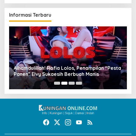
Informasi Terbaru
Alhamdulillah! Rofia Lolos, Penampilan “Pesta
D
Panen” Elvy Sukaesih Berbuah Manis
K
D