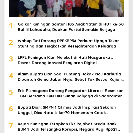
1
Golkar Kuningan Santuni 105 Anak Yatim di HUT ke-50
Bahlil Lahadalia, Doakan Partai Semakin Berjaya
2
Wabup Tuti Dorong DPPKBP3A Perkuat Upaya Tekan
Stunting dan Tingkatkan Kesejahteraan Keluarga
3
LPPL Kuningan Kian Melekat di Hati Masyarakat,
Dewas Dorong Inovasi Penyiaran Digital
4
Klaim Bupati Dian Soal Puntung Rokok Picu Karhutla
Dibantah Gema Jabar Hejo, Sebut Tak Sesuai Kajian
Ilmiah
5
Eris Rismayana Dorong Penguatan Literasi, Resmikan
TBM Bersama KKN UIN Sunan Kalijaga di Sagaranten
6
Bupati Dian: SMPN 1 Cilimus Jadi Inspirasi Sekolah
Unggul, Dies Natalis ke-70 Momentum Cetak
Generasi Emas
7
Kejari Kuningan Tetapkan Eks Pejabat Kredit Bank
BUMN Jadi Tersangka Korupsi, Negara Rugi Rp529