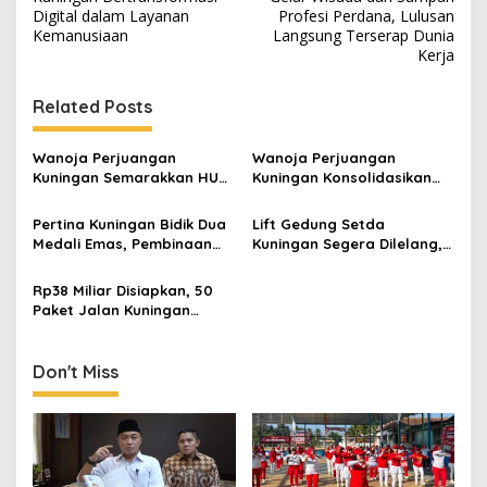
Digital dalam Layanan
Profesi Perdana, Lulusan
Kemanusiaan
Langsung Terserap Dunia
Kerja
Related Posts
Wanoja Perjuangan
Wanoja Perjuangan
Kuningan Semarakkan HUT
Kuningan Konsolidasikan
ke-8 RI, Indah Nur Aliah:
Organisasi, Dukung
Perempuan Harus Sehat
Kegiatan Positif Generasi
Pertina Kuningan Bidik Dua
Lift Gedung Setda
dan Berdaya
Muda
Medali Emas, Pembinaan
Kuningan Segera Dilelang,
Atlet Jadi Prioritas 2026-
Anggaran Naik Jadi Rp1,2
2030
Miliar
Rp38 Miliar Disiapkan, 50
Paket Jalan Kuningan
Ditarget Tangani 22
Kilometer
Don't Miss