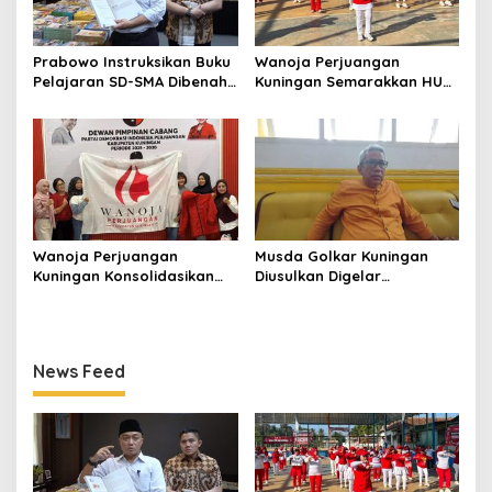
Prabowo Instruksikan Buku
Wanoja Perjuangan
Pelajaran SD-SMA Dibenahi,
Kuningan Semarakkan HUT
Jadikan Negara ASEAN
ke-8 RI, Indah Nur Aliah:
sebagai Referensi
Perempuan Harus Sehat
dan Berdaya
Wanoja Perjuangan
Musda Golkar Kuningan
Kuningan Konsolidasikan
Diusulkan Digelar
Organisasi, Dukung
September 2026, Panitia
Kegiatan Positif Generasi
Mulai Matangkan Persiapan
Muda
News Feed