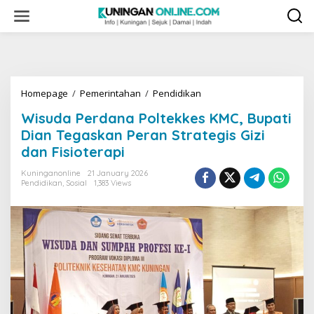
Skip
to
content
Wisuda
Homepage
/
Pemerintahan
/
Pendidikan
Perdana
Wisuda Perdana Poltekkes KMC, Bupati
Poltekkes
KMC,
Dian Tegaskan Peran Strategis Gizi
Bupati
dan Fisioterapi
Dian
Tegaskan
Kuninganonline
21 January 2026
Peran
Pendidikan
,
Sosial
1,383 Views
Strategis
Gizi
dan
Fisioterapi