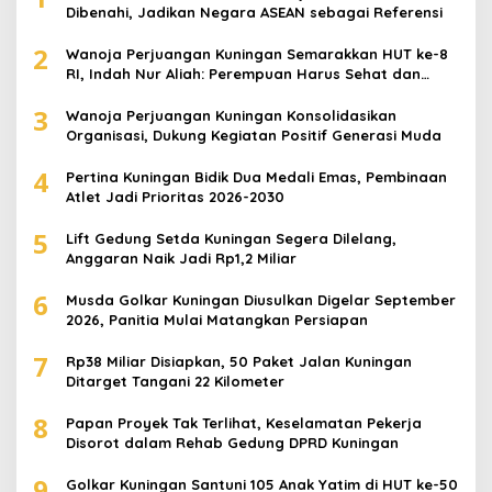
Dibenahi, Jadikan Negara ASEAN sebagai Referensi
2
Wanoja Perjuangan Kuningan Semarakkan HUT ke-8
RI, Indah Nur Aliah: Perempuan Harus Sehat dan
Berdaya
3
Wanoja Perjuangan Kuningan Konsolidasikan
Organisasi, Dukung Kegiatan Positif Generasi Muda
4
Pertina Kuningan Bidik Dua Medali Emas, Pembinaan
Atlet Jadi Prioritas 2026-2030
5
Lift Gedung Setda Kuningan Segera Dilelang,
Anggaran Naik Jadi Rp1,2 Miliar
6
Musda Golkar Kuningan Diusulkan Digelar September
2026, Panitia Mulai Matangkan Persiapan
7
Rp38 Miliar Disiapkan, 50 Paket Jalan Kuningan
Ditarget Tangani 22 Kilometer
8
Papan Proyek Tak Terlihat, Keselamatan Pekerja
Disorot dalam Rehab Gedung DPRD Kuningan
9
Golkar Kuningan Santuni 105 Anak Yatim di HUT ke-50