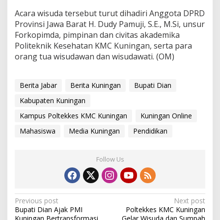
Acara wisuda tersebut turut dihadiri Anggota DPRD
Provinsi Jawa Barat H. Dudy Pamuji, S.E., M.Si, unsur
Forkopimda, pimpinan dan civitas akademika
Politeknik Kesehatan KMC Kuningan, serta para
orang tua wisudawan dan wisudawati. (OM)
Berita Jabar
Berita Kuningan
Bupati Dian
Kabupaten Kuningan
Kampus Poltekkes KMC Kuningan
Kuningan Online
Mahasiswa
Media Kuningan
Pendidikan
Follow Us
Post
Previous post
Next post
Bupati Dian Ajak PMI
Poltekkes KMC Kuningan
navigation
Kuningan Bertransformasi
Gelar Wisuda dan Sumpah