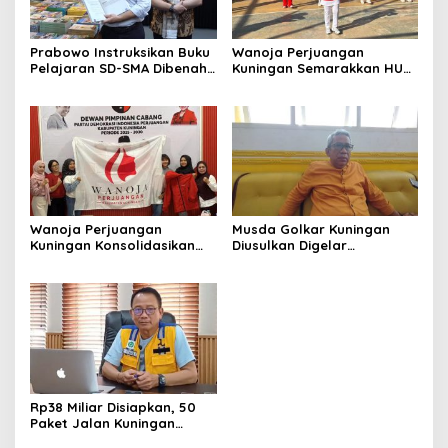
Prabowo Instruksikan Buku
Wanoja Perjuangan
Pelajaran SD-SMA Dibenahi,
Kuningan Semarakkan HUT
Jadikan Negara ASEAN
ke-8 RI, Indah Nur Aliah:
sebagai Referensi
Perempuan Harus Sehat
dan Berdaya
Wanoja Perjuangan
Musda Golkar Kuningan
Kuningan Konsolidasikan
Diusulkan Digelar
Organisasi, Dukung
September 2026, Panitia
Kegiatan Positif Generasi
Mulai Matangkan Persiapan
Muda
Rp38 Miliar Disiapkan, 50
Paket Jalan Kuningan
Ditarget Tangani 22