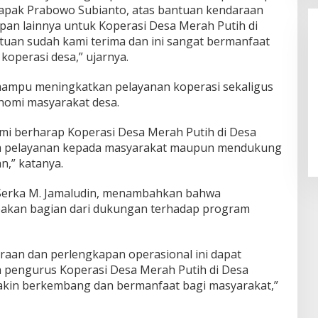
Bapak Prabowo Subianto, atas bantuan kendaraan
apan lainnya untuk Koperasi Desa Merah Putih di
ntuan sudah kami terima dan ini sangat bermanfaat
operasi desa,” ujarnya.
t mampu meningkatkan pelayanan koperasi sekaligus
omi masyarakat desa.
Alhamdulillah! Rofia Lolos,
Penampilan “Pesta Panen” Elvy
kami berharap Koperasi Desa Merah Putih di Desa
Sukaesih Berbuah Manis
lam pelayanan kepada masyarakat maupun mendukung
n,” katanya.
 Serka M. Jamaludin, menambahkan bahwa
akan bagian dari dukungan terhadap program
aan dan perlengkapan operasional ini dapat
 pengurus Koperasi Desa Merah Putih di Desa
akin berkembang dan bermanfaat bagi masyarakat,”