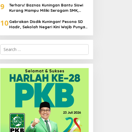
9
Terharu! Baznas Kuningan Bantu Siswi
Kurang Mampu Miliki Seragam SMK,
Semangat Belajarnya Tak Pernah
10
Padam
Gebrakan Disdik Kuningan! Pesona SD
Hadir, Sekolah Negeri Kini Wajib Punya
Branding, Digitalisasi, dan Robotika
Search
for: