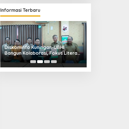
Informasi Terbaru
Diskominfo Kuningan-UBHI
Kuningan Weddin
Bangun Kolaborasi, Fokus Literasi
Hadirkan 65 Vend
Digital hingga Desa Digital
Pandapa Parama