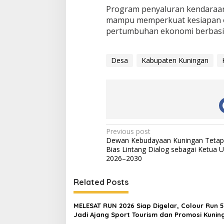
Program penyaluran kendaraan 
mampu memperkuat kesiapan 
pertumbuhan ekonomi berbasis
Desa
Kabupaten Kuningan
Post
Previous post
Dewan Kebudayaan Kuningan Tetap
navigation
Bias Lintang Dialog sebagai Ketua
2026–2030
Related Posts
MELESAT RUN 2026 Siap Digelar, Colour Run 
Jadi Ajang Sport Tourism dan Promosi Kunin