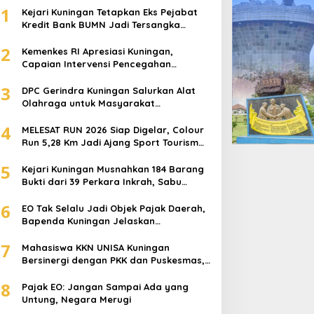
1
Kejari Kuningan Tetapkan Eks Pejabat
Kredit Bank BUMN Jadi Tersangka
Korupsi, Negara Rugi Rp529 Juta
2
Kemenkes RI Apresiasi Kuningan,
Capaian Intervensi Pencegahan
Stunting Tembus 100 Persen
3
DPC Gerindra Kuningan Salurkan Alat
Olahraga untuk Masyarakat
Garawangi, Dorong Pembinaan
4
Generasi Muda
MELESAT RUN 2026 Siap Digelar, Colour
Run 5,28 Km Jadi Ajang Sport Tourism
dan Promosi Kuningan
5
Kejari Kuningan Musnahkan 184 Barang
Bukti dari 39 Perkara Inkrah, Sabu
Direbus agar Tak Bisa Digunakan Lagi
6
EO Tak Selalu Jadi Objek Pajak Daerah,
Bapenda Kuningan Jelaskan
Mekanismenya
7
Mahasiswa KKN UNISA Kuningan
Bersinergi dengan PKK dan Puskesmas,
Fokus Edukasi ASI, Cegah Stunting
8
hingga Perawatan Lansia
Pajak EO: Jangan Sampai Ada yang
Untung, Negara Merugi