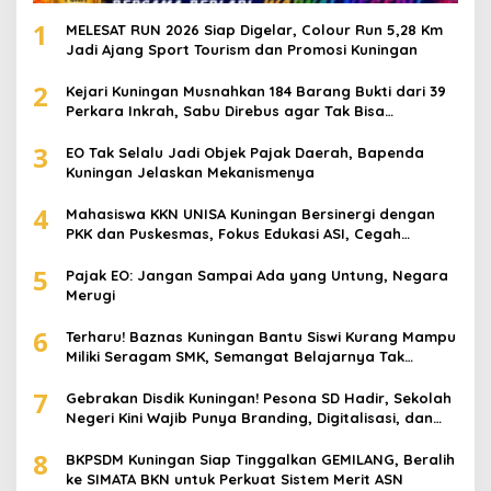
1
MELESAT RUN 2026 Siap Digelar, Colour Run 5,28 Km
Jadi Ajang Sport Tourism dan Promosi Kuningan
2
Kejari Kuningan Musnahkan 184 Barang Bukti dari 39
Perkara Inkrah, Sabu Direbus agar Tak Bisa
Digunakan Lagi
3
EO Tak Selalu Jadi Objek Pajak Daerah, Bapenda
Kuningan Jelaskan Mekanismenya
4
Mahasiswa KKN UNISA Kuningan Bersinergi dengan
PKK dan Puskesmas, Fokus Edukasi ASI, Cegah
Stunting hingga Perawatan Lansia
5
Pajak EO: Jangan Sampai Ada yang Untung, Negara
Merugi
6
Terharu! Baznas Kuningan Bantu Siswi Kurang Mampu
Miliki Seragam SMK, Semangat Belajarnya Tak
Pernah Padam
7
Gebrakan Disdik Kuningan! Pesona SD Hadir, Sekolah
Negeri Kini Wajib Punya Branding, Digitalisasi, dan
Robotika
8
BKPSDM Kuningan Siap Tinggalkan GEMILANG, Beralih
ke SIMATA BKN untuk Perkuat Sistem Merit ASN