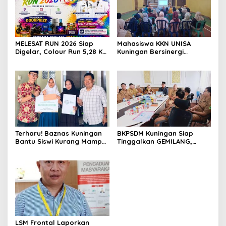
MELESAT RUN 2026 Siap
Mahasiswa KKN UNISA
Digelar, Colour Run 5,28 Km
Kuningan Bersinergi
Jadi Ajang Sport Tourism
dengan PKK dan
dan Promosi Kuningan
Puskesmas, Fokus Edukasi
ASI, Cegah Stunting hingga
Perawatan Lansia
Terharu! Baznas Kuningan
BKPSDM Kuningan Siap
Bantu Siswi Kurang Mampu
Tinggalkan GEMILANG,
Miliki Seragam SMK,
Beralih ke SIMATA BKN
Semangat Belajarnya Tak
untuk Perkuat Sistem Merit
Pernah Padam
ASN
LSM Frontal Laporkan