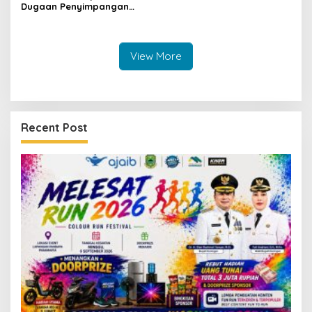
Dugaan Penyimpangan
Dana GU Disdik Rp3,1 Miliar
ke KPK, Uha: APBD Bukan
Dana Talangan Pejabat
View More
Recent Post