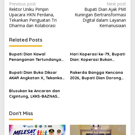
Post
Previous post
Next post
Rektor Uniku Pimpin
Bupati Dian Ajak PMI
navigation
Upacara HKN Perdana,
Kuningan Bertransformasi
Tekankan Penguatan Tri
Digital dalam Layanan
Dharma dan Kolaborasi
Kemanusiaan
Related Posts
Bupati Dian Kawal
Hari Koperasi ke-79, Bupati
Penanganan Tertundanya
Dian: Koperasi Bukan
Keberangkatan 95 Jemaah
Sekadar Wadah Ekonomi,
Umrah Kuningan, Minta Hak
tapi Membangun
Bupati Dian Buka Diksar
Rakerda Bangga Kencana
Jemaah Dipenuhi
Kesejahteraan
AKAR Angkatan X, Tekankan
2026, Bupati Dian Dorong
Pentingnya Karakter dan
Sinergi Lintas Sektor
Kepedulian Lingkungan
Bangun Keluarga
Blusukan ke Ancaran dan
Berkualitas
Cigintung, LKKS-BAZNAS
Kuningan Salurkan Bantuan
untuk Warga Disabilitas
dan Dhuafa
Don't Miss