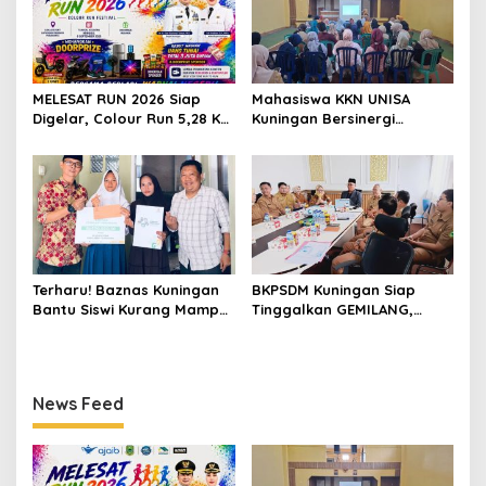
MELESAT RUN 2026 Siap
Mahasiswa KKN UNISA
Digelar, Colour Run 5,28 Km
Kuningan Bersinergi
Jadi Ajang Sport Tourism
dengan PKK dan
dan Promosi Kuningan
Puskesmas, Fokus Edukasi
ASI, Cegah Stunting hingga
Perawatan Lansia
Terharu! Baznas Kuningan
BKPSDM Kuningan Siap
Bantu Siswi Kurang Mampu
Tinggalkan GEMILANG,
Miliki Seragam SMK,
Beralih ke SIMATA BKN
Semangat Belajarnya Tak
untuk Perkuat Sistem Merit
Pernah Padam
ASN
News Feed