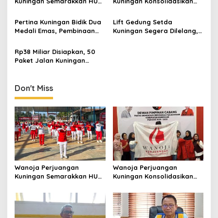
Kuningan Semarakkan HUT
Kuningan Konsolidasikan
ke-8 RI, Indah Nur Aliah:
Organisasi, Dukung
Perempuan Harus Sehat
Kegiatan Positif Generasi
Pertina Kuningan Bidik Dua
Lift Gedung Setda
dan Berdaya
Muda
Medali Emas, Pembinaan
Kuningan Segera Dilelang,
Atlet Jadi Prioritas 2026-
Anggaran Naik Jadi Rp1,2
2030
Miliar
Rp38 Miliar Disiapkan, 50
Paket Jalan Kuningan
Ditarget Tangani 22
Kilometer
Don't Miss
Wanoja Perjuangan
Wanoja Perjuangan
Kuningan Semarakkan HUT
Kuningan Konsolidasikan
ke-8 RI, Indah Nur Aliah:
Organisasi, Dukung
Perempuan Harus Sehat
Kegiatan Positif Generasi
dan Berdaya
Muda