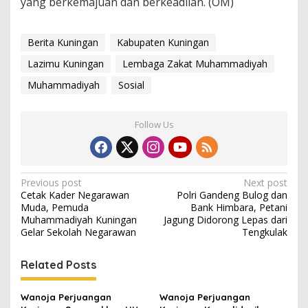
yang berkemajuan dan berkeadilan. (OM)
Berita Kuningan
Kabupaten Kuningan
Lazimu Kuningan
Lembaga Zakat Muhammadiyah
Muhammadiyah
Sosial
Follow Us
Post
Previous post
Next post
Cetak Kader Negarawan
Polri Gandeng Bulog dan
navigation
Muda, Pemuda
Bank Himbara, Petani
Muhammadiyah Kuningan
Jagung Didorong Lepas dari
Gelar Sekolah Negarawan
Tengkulak
Related Posts
Wanoja Perjuangan
Wanoja Perjuangan