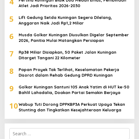
4
Pertina Kuningan Bidik Dua Medali Emas, Pembinaan
Atlet Jadi Prioritas 2026-2030
5
Lift Gedung Setda Kuningan Segera Dilelang,
Anggaran Naik Jadi Rp1,2 Miliar
6
Musda Golkar Kuningan Diusulkan Digelar September
2026, Panitia Mulai Matangkan Persiapan
7
Rp38 Miliar Disiapkan, 50 Paket Jalan Kuningan
Ditarget Tangani 22 Kilometer
8
Papan Proyek Tak Terlihat, Keselamatan Pekerja
Disorot dalam Rehab Gedung DPRD Kuningan
9
Golkar Kuningan Santuni 105 Anak Yatim di HUT ke-50
Bahlil Lahadalia, Doakan Partai Semakin Berjaya
10
Wabup Tuti Dorong DPPKBP3A Perkuat Upaya Tekan
Stunting dan Tingkatkan Kesejahteraan Keluarga
Search
for: