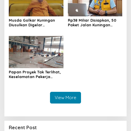
Musda Golkar Kuningan
Rp38 Miliar Disiapkan, 50
Diusulkan Digelar
Paket Jalan Kuningan
September 2026, Panitia
Ditarget Tangani 22
Mulai Matangkan Persiapan
Kilometer
Papan Proyek Tak Terlihat,
Keselamatan Pekerja
Disorot dalam Rehab
Gedung DPRD Kuningan
View More
Recent Post