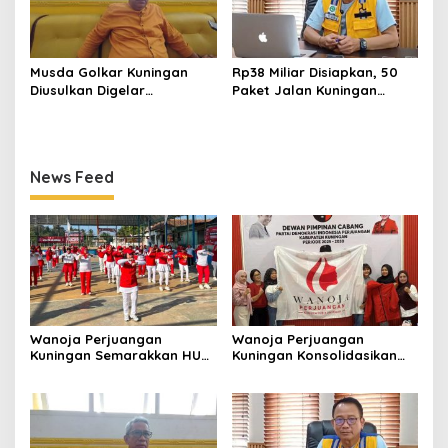
Musda Golkar Kuningan
Rp38 Miliar Disiapkan, 50
Diusulkan Digelar
Paket Jalan Kuningan
September 2026, Panitia
Ditarget Tangani 22
Mulai Matangkan Persiapan
Kilometer
News Feed
Wanoja Perjuangan
Wanoja Perjuangan
Kuningan Semarakkan HUT
Kuningan Konsolidasikan
ke-8 RI, Indah Nur Aliah:
Organisasi, Dukung
Perempuan Harus Sehat
Kegiatan Positif Generasi
dan Berdaya
Muda