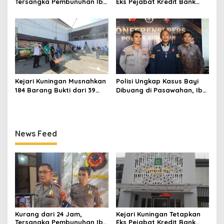
Tersangka Pembunuhan Ibu
Eks Pejabat Kredit Bank
Kandung di Wanasaraya
BUMN Jadi Tersangka
Ditangkap di Brebes
Korupsi, Negara Rugi
Rp529 Juta
Kejari Kuningan Musnahkan
Polisi Ungkap Kasus Bayi
184 Barang Bukti dari 39
Dibuang di Pasawahan, Ibu
Perkara Inkrah, Sabu
Kandung Berusia 19 Tahun
Direbus agar Tak Bisa
Jadi Tersangka
Digunakan Lagi
News Feed
Kurang dari 24 Jam,
Kejari Kuningan Tetapkan
Tersangka Pembunuhan Ibu
Eks Pejabat Kredit Bank