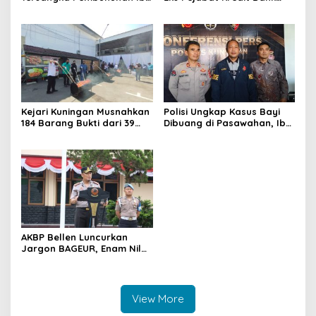
Kandung di Wanasaraya
BUMN Jadi Tersangka
Ditangkap di Brebes
Korupsi, Negara Rugi
Rp529 Juta
Kejari Kuningan Musnahkan
Polisi Ungkap Kasus Bayi
184 Barang Bukti dari 39
Dibuang di Pasawahan, Ibu
Perkara Inkrah, Sabu
Kandung Berusia 19 Tahun
Direbus agar Tak Bisa
Jadi Tersangka
Digunakan Lagi
AKBP Bellen Luncurkan
Jargon BAGEUR, Enam Nilai
Jadi Pegangan Seluruh
Personel Polres Kuningan
View More