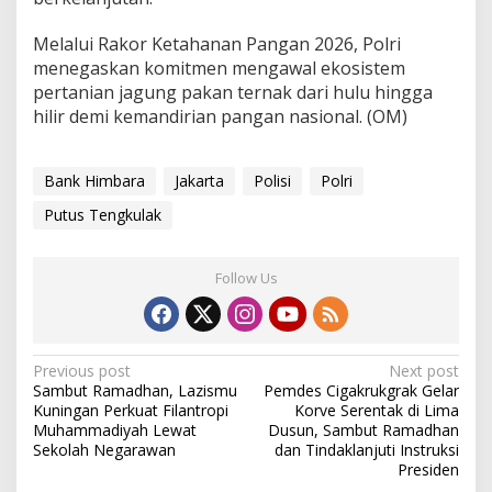
Melalui Rakor Ketahanan Pangan 2026, Polri
menegaskan komitmen mengawal ekosistem
pertanian jagung pakan ternak dari hulu hingga
hilir demi kemandirian pangan nasional. (OM)
Bank Himbara
Jakarta
Polisi
Polri
Putus Tengkulak
Follow Us
Post
Previous post
Next post
Sambut Ramadhan, Lazismu
Pemdes Cigakrukgrak Gelar
navigation
Kuningan Perkuat Filantropi
Korve Serentak di Lima
Muhammadiyah Lewat
Dusun, Sambut Ramadhan
Sekolah Negarawan
dan Tindaklanjuti Instruksi
Presiden