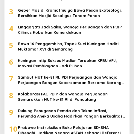
3
Geber Mas di Kramatmulya Bawa Pesan Ekoteologi,
Bersihkan Masjid Sekaligus Tanam Pohon
4
Linggarjati Jadi Saksi, Wanoja Perjuangan dan PDIP
Cilimus Kobarkan Kemerdekaan
5
Bawa 16 Penggembira, Tapak Suci Kuningan Hadiri
Muktamar XVI di Semarang
6
Kuningan Intip Sukses Madiun Terapkan KPBU APJ,
Inovasi Pembiayaan Jadi Pilihan
7
Sambut HUT ke-81 RI, PDI Perjuangan dan Wanoja
Perjuangan Bangun Kebersamaan Bersama Karang
Taruna
8
Kolaborasi PAC PDIP dan Wanoja Perjuangan
Semarakkan HUT ke-81 RI di Pancalang
9
Dukung Penugasan Pemda dan Tekan Inflasi,
Perumda Aneka Usaha Hadirkan Pangan Berkualitas
Harga Terjangkau
10
Prabowo Instruksikan Buku Pelajaran SD-SMA
Dibenahi, Jadikan Negara ASEAN sebagai Referensi