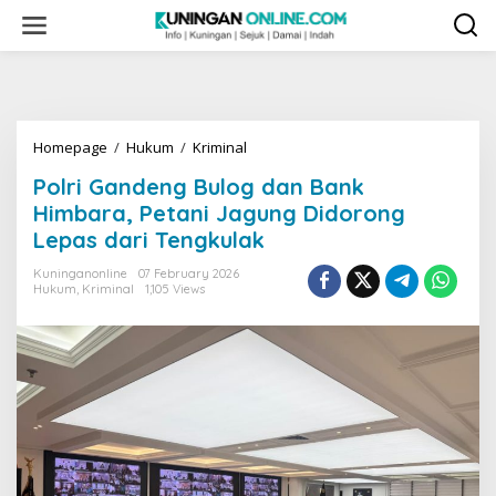
Skip
to
content
Polri
Homepage
/
Hukum
/
Kriminal
Gandeng
Polri Gandeng Bulog dan Bank
Bulog
dan
Himbara, Petani Jagung Didorong
Bank
Lepas dari Tengkulak
Himbara,
Petani
Kuninganonline
07 February 2026
Jagung
Hukum
,
Kriminal
1,105 Views
Didorong
Lepas
dari
Tengkulak