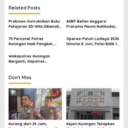
Related Posts
Prabowo Instruksikan Buku
AKBP Bellen Anggara
Pelajaran SD-SMA Dibenahi,
Pratama Resmi Nahkodai
Jadikan Negara ASEAN
Polres Kuningan, Disambut
sebagai Referensi
Prosesi Pedang Pora
73 Personel Polres
Operasi Patuh Lodaya 2026
Kuningan Naik Pangkat,
Dimulai 8 Juni, Polisi Bidik 11
IPTU Wiyogi Resmi Jabat
Pelanggaran Prioritas
Kapolsek Kadugede
Wakapolres Kuningan
Berganti, Kapolres
Sampaikan Pesan Khusus
Don't Miss
Kurang dari 24 Jam,
Kejari Kuningan Tetapkan