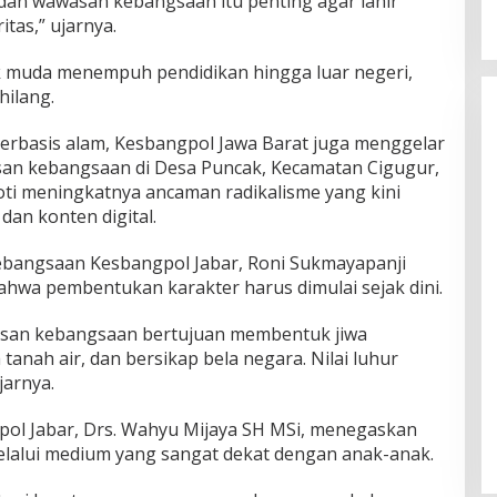
 dan wawasan kebangsaan itu penting agar lahir
tas,” ujarnya.
k muda menempuh pendidikan hingga luar negeri,
 hilang.
berbasis alam, Kesbangpol Jawa Barat juga menggelar
san kebangsaan di Desa Puncak, Kecamatan Cigugur,
oti meningkatnya ancaman radikalisme yang kini
dan konten digital.
ebangsaan Kesbangpol Jabar, Roni Sukmayapanji
wa pembentukan karakter harus dimulai sejak dini.
asan kebangsaan bertujuan membentuk jiwa
anah air, dan bersikap bela negara. Nilai luhur
jarnya.
pol Jabar, Drs. Wahyu Mijaya SH MSi, menegaskan
melalui medium yang sangat dekat dengan anak-anak.