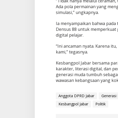
“Tidak hanya melalui ceramah,
Ada pola permainan yang meng
simulasi,” ungkapnya.
Ia menyampaikan bahwa pada 
Densus 88 untuk memperkuat p
digital pelajar.
“Ini ancaman nyata. Karena itu,
kami,” tegasnya.
Kesbangpol Jabar bersama pa
karakter, literasi digital, dan
generasi muda tumbuh sebagai p
wawasan kebangsaan yang kok
Anggota DPRD Jabar
Generasi
Kesbangpol Jabar
Politik