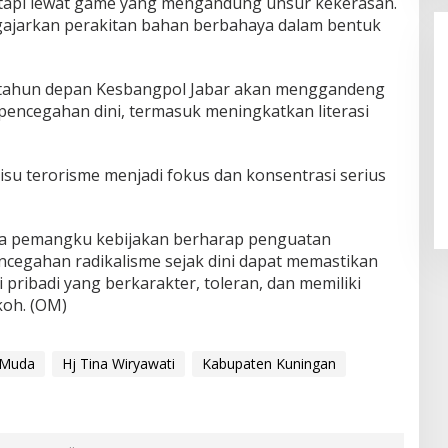
 tapi lewat game yang mengandung unsur kekerasan.
ajarkan perakitan bahan berbahaya dalam bentuk
tahun depan Kesbangpol Jabar akan menggandeng
encegahan dini, termasuk meningkatkan literasi
LPPL Kuningan Kian Melekat di
 isu terorisme menjadi fokus dan konsentrasi serius
Hati Masyarakat, Dewas Dorong
Inovasi Penyiaran Digital
ra pemangku kebijakan berharap penguatan
 pencegahan radikalisme sejak dini dapat memastikan
ribadi yang berkarakter, toleran, dan memiliki
oh. (OM)
 Muda
Hj Tina Wiryawati
Kabupaten Kuningan