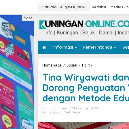
Skip
to
Saturday, August 8, 2026
Redaksi
Media Cyb
content
close
Informasi
Pemerintahan
Sos
Tina
Homepage
/
Sosial
/
Politik
Wiryawati
Tina Wiryawati da
dan
Kesbangpol
Dorong Penguatan
Jabar
Dorong
dengan Metode Eduk
Penguatan
Wawasan
Kebangsaan
Kuninganonline
26 November 2025
dengan
Politik
,
Sosial
1,620 Views
Metode
Edukatif
dan