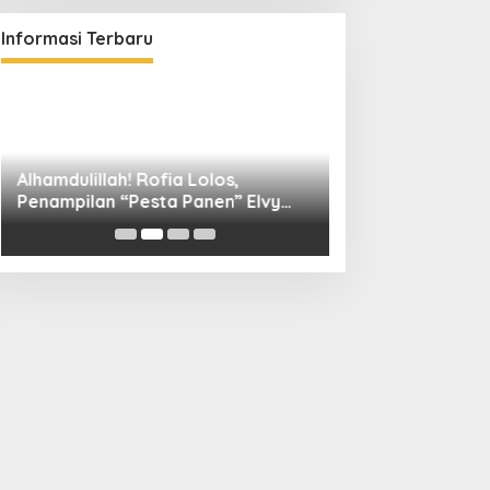
Informasi Terbaru
Alhamdulillah! Rofia Lolos,
Diskominfo Kuni
Penampilan “Pesta Panen” Elvy
Bangun Kolaboras
Sukaesih Berbuah Manis
Digital hingga D