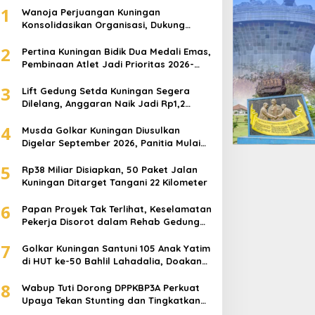
1
Wanoja Perjuangan Kuningan
Konsolidasikan Organisasi, Dukung
Kegiatan Positif Generasi Muda
2
Pertina Kuningan Bidik Dua Medali Emas,
Pembinaan Atlet Jadi Prioritas 2026-
2030
3
Lift Gedung Setda Kuningan Segera
Dilelang, Anggaran Naik Jadi Rp1,2
Miliar
4
Musda Golkar Kuningan Diusulkan
Digelar September 2026, Panitia Mulai
Matangkan Persiapan
5
Rp38 Miliar Disiapkan, 50 Paket Jalan
Kuningan Ditarget Tangani 22 Kilometer
6
Papan Proyek Tak Terlihat, Keselamatan
Pekerja Disorot dalam Rehab Gedung
DPRD Kuningan
7
Golkar Kuningan Santuni 105 Anak Yatim
di HUT ke-50 Bahlil Lahadalia, Doakan
Partai Semakin Berjaya
8
Wabup Tuti Dorong DPPKBP3A Perkuat
Upaya Tekan Stunting dan Tingkatkan
Kesejahteraan Keluarga