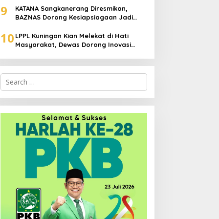
9
KATANA Sangkanerang Diresmikan,
BAZNAS Dorong Kesiapsiagaan Jadi
Budaya Warga
10
LPPL Kuningan Kian Melekat di Hati
Masyarakat, Dewas Dorong Inovasi
Penyiaran Digital
Search
for: