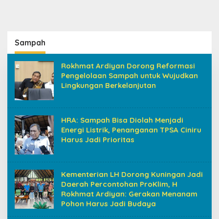
Sampah
Rokhmat Ardiyan Dorong Reformasi
Pengelolaan Sampah untuk Wujudkan
Lingkungan Berkelanjutan
HRA: Sampah Bisa Diolah Menjadi
Energi Listrik, Penanganan TPSA Ciniru
Harus Jadi Prioritas
Kementerian LH Dorong Kuningan Jadi
Daerah Percontohan ProKlim, H
Rokhmat Ardiyan: Gerakan Menanam
Pohon Harus Jadi Budaya