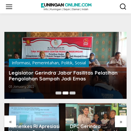
Skip
to
content
Informasi
,
Pemerintahan
,
Politik
,
Sosial
Legislator Gerindra Jabar Fasilitas Pelatihan
Pengolahan Sampah Jadi Emas
03 January 2022
«
»
Kemenkes RI Apresiasi
DPC Gerindra