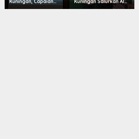
Kuningan, Capaian
Kuningan Salurkan Alat
Intervensi Pencegahan
Olahraga untuk
Stunting Tembus 100
Masyarakat
Persen
Garawangi, Dorong
Pembinaan Generasi
Muda