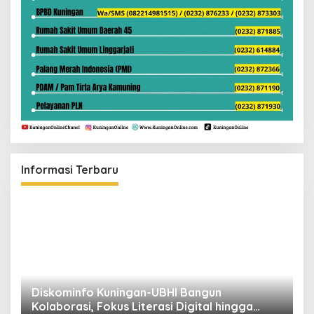
Informasi Terbaru
ta
Diskominfo Kuningan-UBHI Bangun
K
Kolaborasi, Fokus Literasi Digital hingga
V