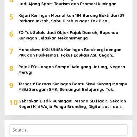
Jadi Ajang Sport Tourism dan Promosi Kuningan
5
Kejari Kuningan Musnahkan 184 Barang Bukti dari 39
Perkara Inkrah, Sabu Direbus agar Tak Bisa
Digunakan Lagi
6
EO Tak Selalu Jadi Objek Pajak Daerah, Bapenda
Kuningan Jelaskan Mekanismenya
7
Mahasiswa KKN UNISA Kuningan Bersinergi dengan
PKK dan Puskesmas, Fokus Edukasi ASI, Cegah
Stunting hingga Perawatan Lansia
8
Pajak EO: Jangan Sampai Ada yang Untung, Negara
Merugi
9
Terharu! Baznas Kuningan Bantu Siswi Kurang Mampu
Miliki Seragam SMK, Semangat Belajarnya Tak
Pernah Padam
10
Gebrakan Disdik Kuningan! Pesona SD Hadir, Sekolah
Negeri Kini Wajib Punya Branding, Digitalisasi, dan
Robotika
Search
for: