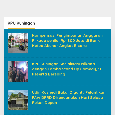
KPU Kuningan
Kompensasi Penyimpanan Anggaran
Pilkada senilai Rp. 800 Juta di Bank,
Ketua Abuhar Angkat Bicara
KPU Kuningan Sosialisasi Pilkada
dengan Lomba Stand Up Comedy, 11
Peserta Bersaing
Udin Kusnedi Bakal Diganti, Pelantikan
PAW DPRD Direncanakan Hari Selasa
Pekan Depan