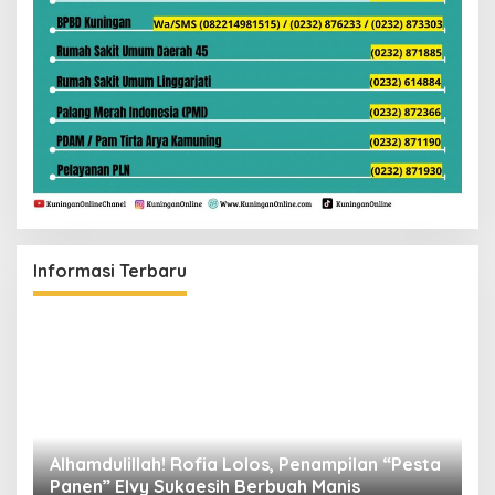
Informasi Terbaru
Alhamdulillah! Rofia Lolos, Penampilan “Pesta
D
Panen” Elvy Sukaesih Berbuah Manis
K