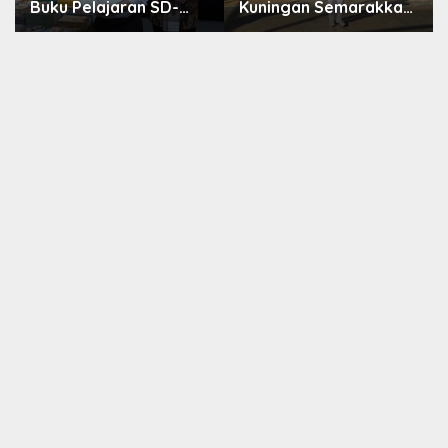
Buku Pelajaran SD-
Kuningan Semarakkan
SMA Dibenahi, Jadikan
HUT ke-8 RI, Indah Nur
Negara ASEAN
Aliah: Perempuan
sebagai Referensi
Harus Sehat dan
Berdaya