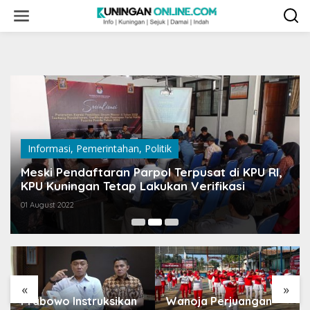
Skip
to
content
Informasi
,
Pemerintahan
,
Politik
Meski Pendaftaran Parpol Terpusat di KPU RI,
KPU Kuningan Tetap Lakukan Verifikasi
01 August 2022
«
»
Prabowo Instruksikan
Wanoja Perjuangan