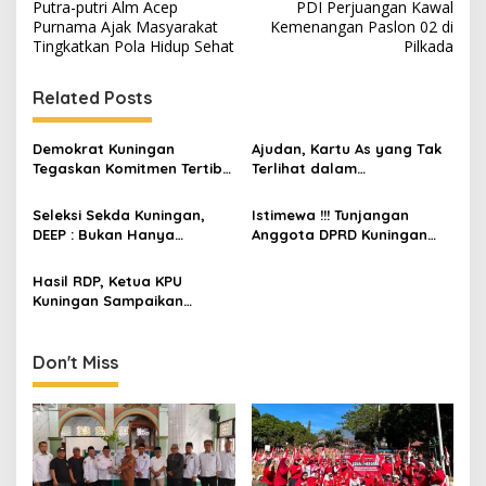
navigation
Putra-putri Alm Acep
PDI Perjuangan Kawal
Purnama Ajak Masyarakat
Kemenangan Paslon 02 di
Tingkatkan Pola Hidup Sehat
Pilkada
Related Posts
Demokrat Kuningan
Ajudan, Kartu As yang Tak
Tegaskan Komitmen Tertib
Terlihat dalam
Administrasi Kepartaian
Kepemimpinan Kepala
Lewat SIPOL
Daerah di Jawa Barat
Seleksi Sekda Kuningan,
Istimewa !!! Tunjangan
DEEP : Bukan Hanya
Anggota DPRD Kuningan
Kompetensi, Tapi Juga
Capai Puluhan Juta per
Integritas dan Kejujuran
Bulan
Hasil RDP, Ketua KPU
Kuningan Sampaikan
Pelantikan Kepala Daerah
Terpilih 6 Februari
Don't Miss