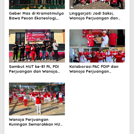
Geber Mas di Kramatmulya
Linggarjati Jadi Saksi,
Bawa Pesan Ekoteologi,
Wanoja Perjuangan dan
Bersihkan Masjid Sekaligus
PDIP Cilimus Kobarkan
Tanam Pohon
Kemerdekaan
Sambut HUT ke-81 RI, PDI
Kolaborasi PAC PDIP dan
Perjuangan dan Wanoja
Wanoja Perjuangan
Perjuangan Bangun
Semarakkan HUT ke-81 RI di
Kebersamaan Bersama
Pancalang
Karang Taruna
Wanoja Perjuangan
Kuningan Semarakkan HUT
ke-8 RI, Indah Nur Aliah:
Perempuan Harus Sehat