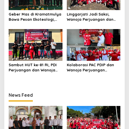
Geber Mas di Kramatmulya
Linggarjati Jadi Saksi,
Bawa Pesan Ekoteologi,
Wanoja Perjuangan dan
Bersihkan Masjid Sekaligus
PDIP Cilimus Kobarkan
Tanam Pohon
Kemerdekaan
Sambut HUT ke-81 RI, PDI
Kolaborasi PAC PDIP dan
Perjuangan dan Wanoja
Wanoja Perjuangan
Perjuangan Bangun
Semarakkan HUT ke-81 RI di
Kebersamaan Bersama
Pancalang
Karang Taruna
News Feed