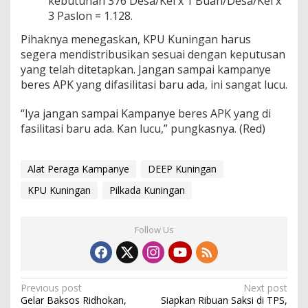
kebutuhan 376 Desa/Kel x 1 Buah/Desa/Kel x
3 Paslon = 1.128.
Pihaknya menegaskan, KPU Kuningan harus
segera mendistribusikan sesuai dengan keputusan
yang telah ditetapkan. Jangan sampai kampanye
beres APK yang difasilitasi baru ada, ini sangat lucu.
“Iya jangan sampai Kampanye beres APK yang di
fasilitasi baru ada. Kan lucu,” pungkasnya. (Red)
Alat Peraga Kampanye
DEEP Kuningan
KPU Kuningan
Pilkada Kuningan
Follow Us
Post
Previous post
Next post
Gelar Baksos Ridhokan,
Siapkan Ribuan Saksi di TPS,