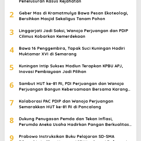
Penelusuran Kasus Kejahatan
2
Geber Mas di Kramatmulya Bawa Pesan Ekoteologi,
Bersihkan Masjid Sekaligus Tanam Pohon
3
Linggarjati Jadi Saksi, Wanoja Perjuangan dan PDIP
Cilimus Kobarkan Kemerdekaan
4
Bawa 16 Penggembira, Tapak Suci Kuningan Hadiri
Muktamar XVI di Semarang
5
Kuningan Intip Sukses Madiun Terapkan KPBU APJ,
Inovasi Pembiayaan Jadi Pilihan
6
Sambut HUT ke-81 RI, PDI Perjuangan dan Wanoja
Perjuangan Bangun Kebersamaan Bersama Karang
Taruna
7
Kolaborasi PAC PDIP dan Wanoja Perjuangan
Semarakkan HUT ke-81 RI di Pancalang
8
Dukung Penugasan Pemda dan Tekan Inflasi,
Perumda Aneka Usaha Hadirkan Pangan Berkualitas
Harga Terjangkau
9
Prabowo Instruksikan Buku Pelajaran SD-SMA