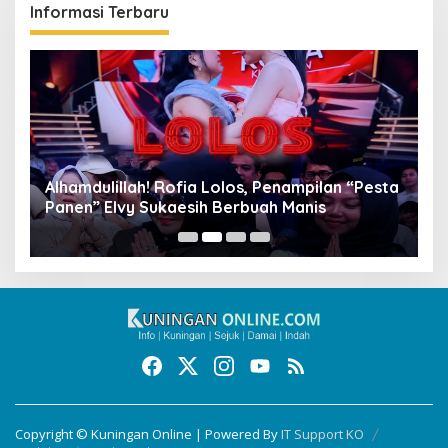
Informasi Terbaru
Alhamdulillah! Rofia Lolos, Penampilan “Pesta
D
Panen” Elvy Sukaesih Berbuah Manis
K
D
Copyright © Kuningan Online | Powered By
IT Support KO