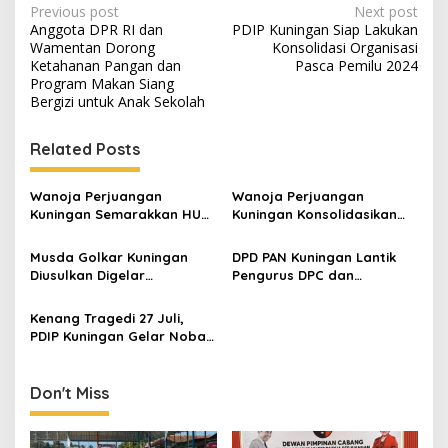
Post
Previous post
Next post
Anggota DPR RI dan
PDIP Kuningan Siap Lakukan
navigation
Wamentan Dorong
Konsolidasi Organisasi
Ketahanan Pangan dan
Pasca Pemilu 2024
Program Makan Siang
Bergizi untuk Anak Sekolah
Related Posts
Wanoja Perjuangan
Wanoja Perjuangan
Kuningan Semarakkan HUT
Kuningan Konsolidasikan
ke-8 RI, Indah Nur Aliah:
Organisasi, Dukung
Perempuan Harus Sehat
Kegiatan Positif Generasi
Musda Golkar Kuningan
DPD PAN Kuningan Lantik
dan Berdaya
Muda
Diusulkan Digelar
Pengurus DPC dan
September 2026, Panitia
Relawan, Targetkan
Mulai Matangkan Persiapan
Minimal Satu Dapil Satu
Kenang Tragedi 27 Juli,
Kursi
PDIP Kuningan Gelar Nobar
dan Doa Bersama
Don't Miss