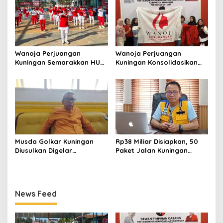
Wanoja Perjuangan
Wanoja Perjuangan
Kuningan Semarakkan HUT
Kuningan Konsolidasikan
ke-8 RI, Indah Nur Aliah:
Organisasi, Dukung
Perempuan Harus Sehat
Kegiatan Positif Generasi
dan Berdaya
Muda
Musda Golkar Kuningan
Rp38 Miliar Disiapkan, 50
Diusulkan Digelar
Paket Jalan Kuningan
September 2026, Panitia
Ditarget Tangani 22
Mulai Matangkan Persiapan
Kilometer
News Feed