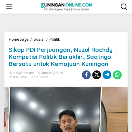
Skip
to
content
Sikap
Homepage
/
Sosial
/
Politik
PDI
Sikap PDI Perjuangan, Nuzul Rachdy :
Perjuangan,
Nuzul
Kompetisi Politik Berakhir, Saatnya
Rachdy
Bersatu untuk Kemajuan Kuningan
:
Kompetisi
Kuninganonline
09 January 2025
Politik
Politik
,
Sosial
2,335 Views
Berakhir,
Saatnya
Bersatu
untuk
Kemajuan
Kuningan