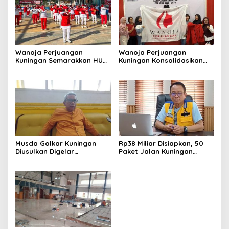
Wanoja Perjuangan
Wanoja Perjuangan
Kuningan Semarakkan HUT
Kuningan Konsolidasikan
ke-8 RI, Indah Nur Aliah:
Organisasi, Dukung
Perempuan Harus Sehat
Kegiatan Positif Generasi
dan Berdaya
Muda
Musda Golkar Kuningan
Rp38 Miliar Disiapkan, 50
Diusulkan Digelar
Paket Jalan Kuningan
September 2026, Panitia
Ditarget Tangani 22
Mulai Matangkan Persiapan
Kilometer