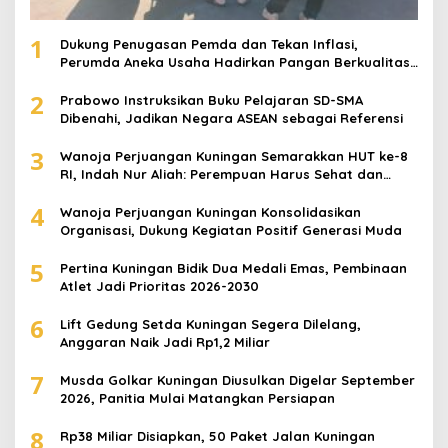
1
Dukung Penugasan Pemda dan Tekan Inflasi,
Perumda Aneka Usaha Hadirkan Pangan Berkualitas
Harga Terjangkau
2
Prabowo Instruksikan Buku Pelajaran SD-SMA
Dibenahi, Jadikan Negara ASEAN sebagai Referensi
3
Wanoja Perjuangan Kuningan Semarakkan HUT ke-8
RI, Indah Nur Aliah: Perempuan Harus Sehat dan
Berdaya
4
Wanoja Perjuangan Kuningan Konsolidasikan
Organisasi, Dukung Kegiatan Positif Generasi Muda
5
Pertina Kuningan Bidik Dua Medali Emas, Pembinaan
Atlet Jadi Prioritas 2026-2030
6
Lift Gedung Setda Kuningan Segera Dilelang,
Anggaran Naik Jadi Rp1,2 Miliar
7
Musda Golkar Kuningan Diusulkan Digelar September
2026, Panitia Mulai Matangkan Persiapan
8
Rp38 Miliar Disiapkan, 50 Paket Jalan Kuningan