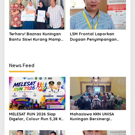
ASI, Cegah Stunting hingga
Perawatan Lansia
Terharu! Baznas Kuningan
LSM Frontal Laporkan
Bantu Siswi Kurang Mampu
Dugaan Penyimpangan
Miliki Seragam SMK,
Dana GU Disdik Rp3,1 Miliar
Semangat Belajarnya Tak
ke KPK, Uha: APBD Bukan
Pernah Padam
Dana Talangan Pejabat
News Feed
MELESAT RUN 2026 Siap
Mahasiswa KKN UNISA
Digelar, Colour Run 5,28 Km
Kuningan Bersinergi
Jadi Ajang Sport Tourism
dengan PKK dan
dan Promosi Kuningan
Puskesmas, Fokus Edukasi
ASI, Cegah Stunting hingga