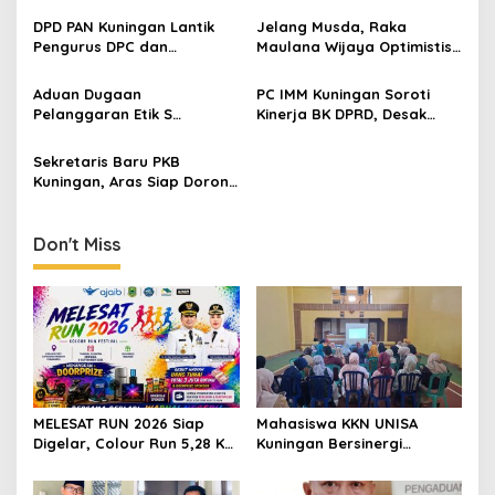
DPD PAN Kuningan Lantik
Jelang Musda, Raka
Pengurus DPC dan
Maulana Wijaya Optimistis
Relawan, Targetkan
Asep Kembali Pimpin DPD
Minimal Satu Dapil Satu
Golkar Kuningan
Aduan Dugaan
PC IMM Kuningan Soroti
Kursi
Pelanggaran Etik S
Kinerja BK DPRD, Desak
Anggota DPRD Masih
Transparansi Penanganan
Menggantung, Ketua BK
Dugaan Pelanggaran Etika
Sekretaris Baru PKB
Ungkap Begini
S Anggota Dewan
Kuningan, Aras Siap Dorong
Peran Pemuda dalam
Politik
Don't Miss
MELESAT RUN 2026 Siap
Mahasiswa KKN UNISA
Digelar, Colour Run 5,28 Km
Kuningan Bersinergi
Jadi Ajang Sport Tourism
dengan PKK dan
dan Promosi Kuningan
Puskesmas, Fokus Edukasi