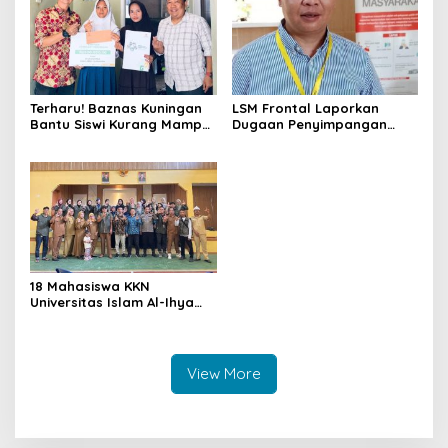
Perawatan Lansia
Terharu! Baznas Kuningan
LSM Frontal Laporkan
Bantu Siswi Kurang Mampu
Dugaan Penyimpangan
Miliki Seragam SMK,
Dana GU Disdik Rp3,1 Miliar
Semangat Belajarnya Tak
ke KPK, Uha: APBD Bukan
Pernah Padam
Dana Talangan Pejabat
18 Mahasiswa KKN
Universitas Islam Al-Ihya
Kuningan Mulai Mengabdi di
Desa Linggamekar,
Ditandai Pemasangan Vest
View More