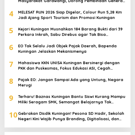
Masyarakat Garawangi, Dorong Pembinaan Generasi
Muda
4
MELESAT RUN 2026 Siap Digelar, Colour Run 5,28 Km
Jadi Ajang Sport Tourism dan Promosi Kuningan
5
Kejari Kuningan Musnahkan 184 Barang Bukti dari 39
Perkara Inkrah, Sabu Direbus agar Tak Bisa
Digunakan Lagi
6
EO Tak Selalu Jadi Objek Pajak Daerah, Bapenda
Kuningan Jelaskan Mekanismenya
7
Mahasiswa KKN UNISA Kuningan Bersinergi dengan
PKK dan Puskesmas, Fokus Edukasi ASI, Cegah
Stunting hingga Perawatan Lansia
8
Pajak EO: Jangan Sampai Ada yang Untung, Negara
Merugi
9
Terharu! Baznas Kuningan Bantu Siswi Kurang Mampu
Miliki Seragam SMK, Semangat Belajarnya Tak
Pernah Padam
10
Gebrakan Disdik Kuningan! Pesona SD Hadir, Sekolah
Negeri Kini Wajib Punya Branding, Digitalisasi, dan
Robotika