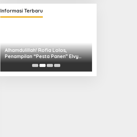
Informasi Terbaru
Alhamdulillah! Rofia Lolos,
Diskominfo Kuni
Penampilan “Pesta Panen” Elvy
Bangun Kolaboras
Sukaesih Berbuah Manis
Digital hingga D