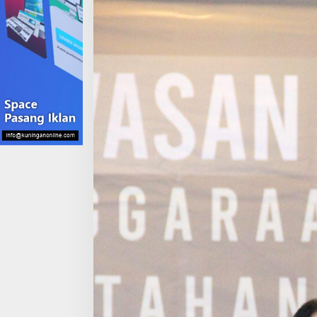
Tani
hingga
Jalan
Lingkungan