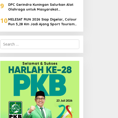
9
DPC Gerindra Kuningan Salurkan Alat
Olahraga untuk Masyarakat
Garawangi, Dorong Pembinaan
10
Generasi Muda
MELESAT RUN 2026 Siap Digelar, Colour
Run 5,28 Km Jadi Ajang Sport Tourism
dan Promosi Kuningan
Search
for: