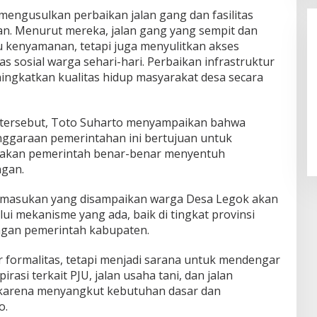
mengusulkan perbaikan jalan gang dan fasilitas
an. Menurut mereka, jalan gang yang sempit dan
 kenyamanan, tetapi juga menyulitkan akses
as sosial warga sehari-hari. Perbaikan infrastruktur
ningkatkan kualitas hidup masyarakat desa secara
LPPL Kuningan Kian Melekat di
 tersebut, Toto Suharto menyampaikan bahwa
Hati Masyarakat, Dewas Dorong
ggaraan pemerintahan ini bertujuan untuk
Inovasi Penyiaran Digital
jakan pemerintah benar-benar menyentuh
ngan.
 masukan yang disampaikan warga Desa Legok akan
lui mekanisme yang ada, baik di tingkat provinsi
ngan pemerintah kabupaten.
 formalitas, tetapi menjadi sarana untuk mendengar
rasi terkait PJU, jalan usaha tani, dan jalan
g karena menyangkut kebutuhan dasar dan
o.