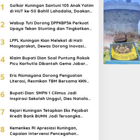
1
Golkar Kuningan Santuni 105 Anak Yatim
di HUT ke-50 Bahlil Lahadalia, Doakan
Partai Semakin Berjaya
2
Wabup Tuti Dorong DPPKBP3A Perkuat
Upaya Tekan Stunting dan Tingkatkan
Kesejahteraan Keluarga
3
LPPL Kuningan Kian Melekat di Hati
Masyarakat, Dewas Dorong Inovasi
Penyiaran Digital
4
Klaim Bupati Dian Soal Puntung Rokok
Picu Karhutla Dibantah Gema Jabar
Hejo, Sebut Tak Sesuai Kajian Ilmiah
5
Eris Rismayana Dorong Penguatan
Literasi, Resmikan TBM Bersama KKN
UIN Sunan Kalijaga di Sagaranten
6
Bupati Dian: SMPN 1 Cilimus Jadi
Inspirasi Sekolah Unggul, Dies Natalis
ke-70 Momentum Cetak Generasi Emas
7
Kejari Kuningan Tetapkan Eks Pejabat
Kredit Bank BUMN Jadi Tersangka
Korupsi, Negara Rugi Rp529 Juta
8
Kemenkes RI Apresiasi Kuningan,
Capaian Intervensi Pencegahan
Stunting Tembus 100 Persen