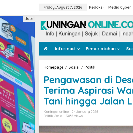
Skip
to
Friday, August 7, 2026
Redaksi
Media Cyber
content
close
Informasi
Pemerintahan
Sos
Pengawasan
Homepage
/
Sosial
/
Politik
di
Pengawasan di Desa
Desa
Legok,
Terima Aspirasi Wa
Toto
Suharto
Tani hingga Jalan 
Terima
Aspirasi
Warga
Kuninganonline
24 January 2026
Soal
Politik
,
Sosial
3,836 Views
PJU,
Jalan
Usaha