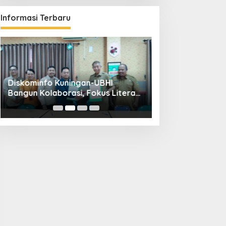
Informasi Terbaru
Diskominfo Kuningan-UBHI
Kuningan Weddin
Bangun Kolaborasi, Fokus Literasi
Hadirkan 65 Vend
Digital hingga Desa Digital
Pandapa Parama