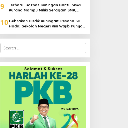
9
Terharu! Baznas Kuningan Bantu Siswi
Kurang Mampu Miliki Seragam SMK,
Semangat Belajarnya Tak Pernah
10
Padam
Gebrakan Disdik Kuningan! Pesona SD
Hadir, Sekolah Negeri Kini Wajib Punya
Branding, Digitalisasi, dan Robotika
Search
for: