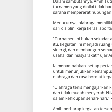
Dalam sambutannya, Amih Tuti
turnamen yang dinilai tidak ha
sarana mempererat hubungan 
Menurutnya, olahraga memilik
dari disiplin, kerja keras, spo
“Turnamen ini bukan sekadar 
itu, kegiatan ini menjadi rua
sinergi, dan membangun seman
usaha, dan masyarakat,” ujar A
Ia menambahkan, setiap perta
untuk menunjukkan kemampuan 
olahraga dan rasa hormat kepa
“Olahraga tenis mengajarkan ki
dan tidak mudah menyerah. Nilai
dalam kehidupan sehari-hari,” 
Amih berharap kegiatan terseb