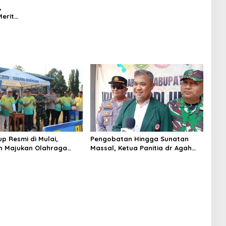
,
Merit
p Resmi di Mulai,
Pengobatan Hingga Sunatan
n Majukan Olahraga
Massal, Ketua Panitia dr Agah
la
Tegaskan IDI Kuningan Hadirkan
Layanan Kesehatan Gratis di
Cibingbin