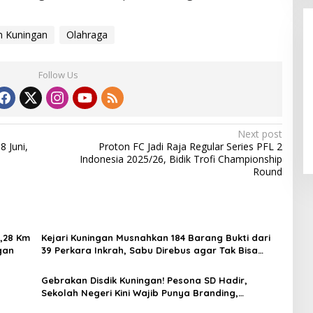
n Kuningan
Olahraga
Follow Us
Alhamdulillah! Rofia Lolos,
Penampilan “Pesta Panen” Elvy
Next post
Sukaesih Berbuah Manis
 Juni,
Proton FC Jadi Raja Regular Series PFL 2
Indonesia 2025/26, Bidik Trofi Championship
Round
5,28 Km
Kejari Kuningan Musnahkan 184 Barang Bukti dari
gan
39 Perkara Inkrah, Sabu Direbus agar Tak Bisa
Digunakan Lagi
Gebrakan Disdik Kuningan! Pesona SD Hadir,
Sekolah Negeri Kini Wajib Punya Branding,
Digitalisasi, dan Robotika