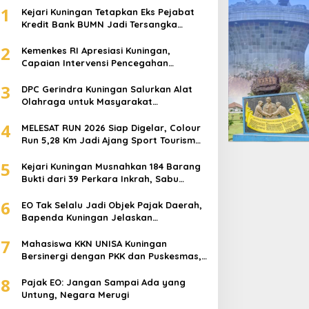
1
Kejari Kuningan Tetapkan Eks Pejabat
Kredit Bank BUMN Jadi Tersangka
Korupsi, Negara Rugi Rp529 Juta
2
Kemenkes RI Apresiasi Kuningan,
Capaian Intervensi Pencegahan
Stunting Tembus 100 Persen
3
DPC Gerindra Kuningan Salurkan Alat
Olahraga untuk Masyarakat
Garawangi, Dorong Pembinaan
4
Generasi Muda
MELESAT RUN 2026 Siap Digelar, Colour
Run 5,28 Km Jadi Ajang Sport Tourism
dan Promosi Kuningan
5
Kejari Kuningan Musnahkan 184 Barang
Bukti dari 39 Perkara Inkrah, Sabu
Direbus agar Tak Bisa Digunakan Lagi
6
EO Tak Selalu Jadi Objek Pajak Daerah,
Bapenda Kuningan Jelaskan
Mekanismenya
7
Mahasiswa KKN UNISA Kuningan
Bersinergi dengan PKK dan Puskesmas,
Fokus Edukasi ASI, Cegah Stunting
8
hingga Perawatan Lansia
Pajak EO: Jangan Sampai Ada yang
Untung, Negara Merugi