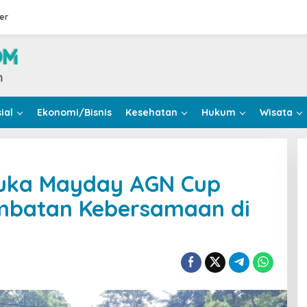
er
ial
Ekonomi/Bisnis
Kesehatan
Hukum
Wisata
Buka Mayday AGN Cup
embatan Kebersamaan di
an