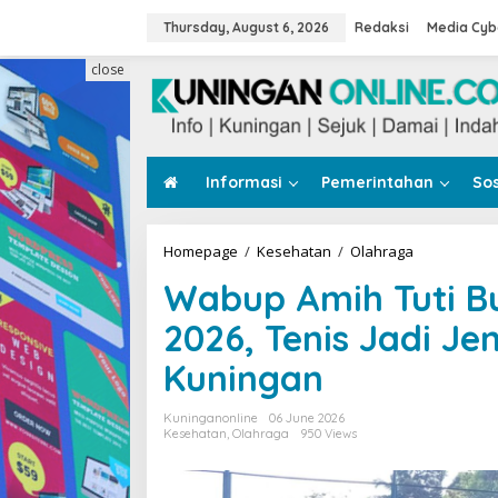
Skip
to
Thursday, August 6, 2026
Redaksi
Media Cyb
content
close
Informasi
Pemerintahan
Sos
Wabup
Homepage
/
Kesehatan
/
Olahraga
Amih
Wabup Amih Tuti 
Tuti
Buka
2026, Tenis Jadi J
Mayday
AGN
Kuningan
Cup
2026,
Tenis
Kuninganonline
06 June 2026
Jadi
Kesehatan
,
Olahraga
950 Views
Jembatan
Kebersama
di