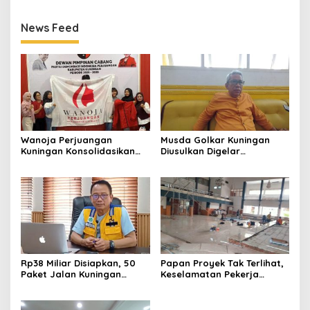
News Feed
Wanoja Perjuangan
Musda Golkar Kuningan
Kuningan Konsolidasikan
Diusulkan Digelar
Organisasi, Dukung
September 2026, Panitia
Kegiatan Positif Generasi
Mulai Matangkan Persiapan
Muda
Rp38 Miliar Disiapkan, 50
Papan Proyek Tak Terlihat,
Paket Jalan Kuningan
Keselamatan Pekerja
Ditarget Tangani 22
Disorot dalam Rehab
Kilometer
Gedung DPRD Kuningan