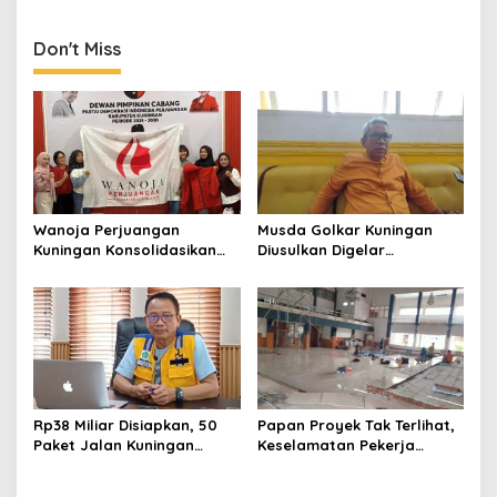
Tawuran Pelajar Jadi
Evaluasi Besar
Don't Miss
Wanoja Perjuangan
Musda Golkar Kuningan
Kuningan Konsolidasikan
Diusulkan Digelar
Organisasi, Dukung
September 2026, Panitia
Kegiatan Positif Generasi
Mulai Matangkan Persiapan
Muda
Rp38 Miliar Disiapkan, 50
Papan Proyek Tak Terlihat,
Paket Jalan Kuningan
Keselamatan Pekerja
Ditarget Tangani 22
Disorot dalam Rehab
Kilometer
Gedung DPRD Kuningan