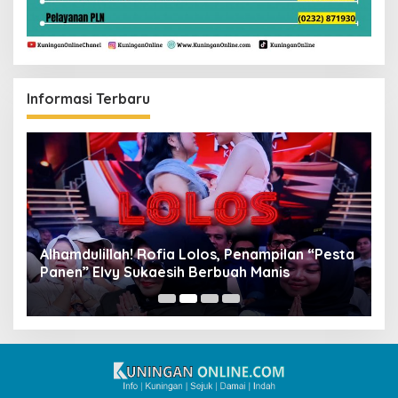
Informasi Terbaru
Alhamdulillah! Rofia Lolos, Penampilan “Pesta
D
Panen” Elvy Sukaesih Berbuah Manis
K
D