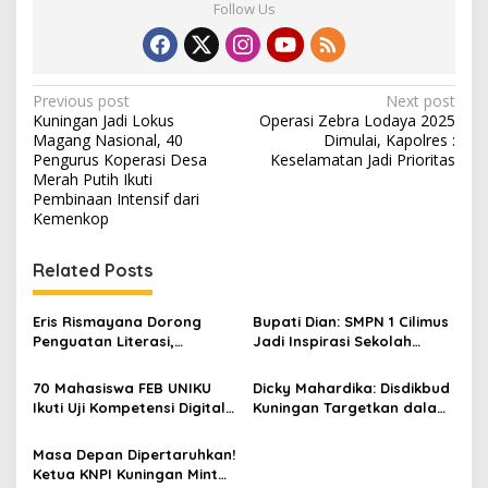
Follow Us
Post
Previous post
Next post
Kuningan Jadi Lokus
Operasi Zebra Lodaya 2025
navigation
Magang Nasional, 40
Dimulai, Kapolres :
Pengurus Koperasi Desa
Keselamatan Jadi Prioritas
Merah Putih Ikuti
Pembinaan Intensif dari
Kemenkop
Related Posts
Eris Rismayana Dorong
Bupati Dian: SMPN 1 Cilimus
Penguatan Literasi,
Jadi Inspirasi Sekolah
Resmikan TBM Bersama
Unggul, Dies Natalis ke-70
KKN UIN Sunan Kalijaga di
Momentum Cetak Generasi
70 Mahasiswa FEB UNIKU
Dicky Mahardika: Disdikbud
Sagaranten
Emas
Ikuti Uji Kompetensi Digital
Kuningan Targetkan dalam
Marketing, Siap Kantongi
RPJMD Rata-rata Lama
Sertifikat BNSP
Sekolah Capai 8,5 Tahun,
Masa Depan Dipertaruhkan!
Angka ATS Terus Menurun
Ketua KNPI Kuningan Minta