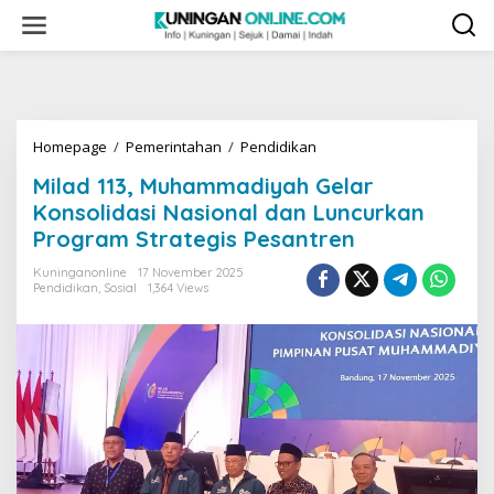
Skip
to
content
Milad
Homepage
/
Pemerintahan
/
Pendidikan
113,
Milad 113, Muhammadiyah Gelar
Muhammadiyah
Gelar
Konsolidasi Nasional dan Luncurkan
Konsolidasi
Program Strategis Pesantren
Nasional
dan
Kuninganonline
17 November 2025
Luncurkan
Pendidikan
,
Sosial
1,364 Views
Program
Strategis
Pesantren