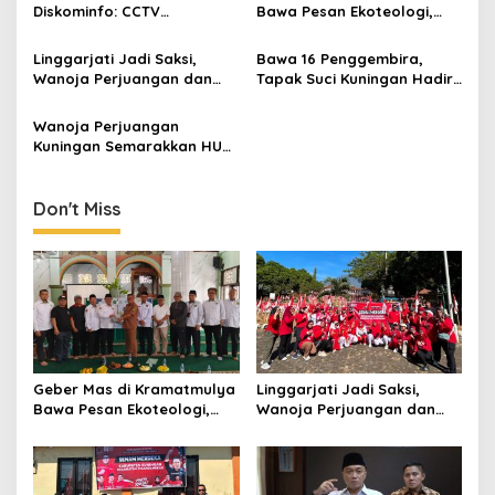
Diskominfo: CCTV
Bawa Pesan Ekoteologi,
Membantu Penelusuran
Bersihkan Masjid Sekaligus
Kasus Kejahatan
Tanam Pohon
Linggarjati Jadi Saksi,
Bawa 16 Penggembira,
Wanoja Perjuangan dan
Tapak Suci Kuningan Hadiri
PDIP Cilimus Kobarkan
Muktamar XVI di Semarang
Kemerdekaan
Wanoja Perjuangan
Kuningan Semarakkan HUT
ke-8 RI, Indah Nur Aliah:
Perempuan Harus Sehat
dan Berdaya
Don't Miss
Geber Mas di Kramatmulya
Linggarjati Jadi Saksi,
Bawa Pesan Ekoteologi,
Wanoja Perjuangan dan
Bersihkan Masjid Sekaligus
PDIP Cilimus Kobarkan
Tanam Pohon
Kemerdekaan