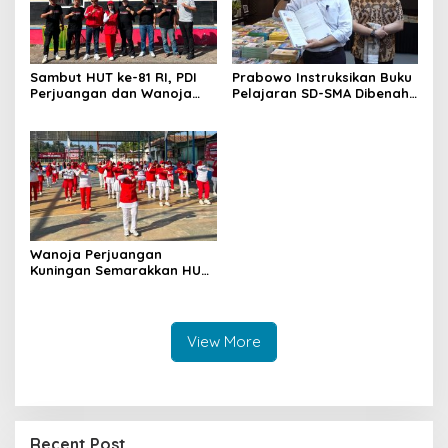
Sambut HUT ke-81 RI, PDI
Prabowo Instruksikan Buku
Perjuangan dan Wanoja
Pelajaran SD-SMA Dibenahi,
Perjuangan Bangun
Jadikan Negara ASEAN
Kebersamaan Bersama
sebagai Referensi
Karang Taruna
Wanoja Perjuangan
Kuningan Semarakkan HUT
ke-8 RI, Indah Nur Aliah:
Perempuan Harus Sehat
dan Berdaya
View More
Recent Post