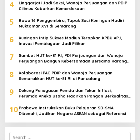
4
Linggarjati Jadi Saksi, Wanoja Perjuangan dan PDIP
Cilimus Kobarkan Kemerdekaan
5
Bawa 16 Penggembira, Tapak Suci Kuningan Hadiri
Muktamar XVI di Semarang
6
Kuningan Intip Sukses Madiun Terapkan KPBU APJ,
Inovasi Pembiayaan Jadi Pilihan
7
Sambut HUT ke-81 RI, PDI Perjuangan dan Wanoja
Perjuangan Bangun Kebersamaan Bersama Karang
Taruna
8
Kolaborasi PAC PDIP dan Wanoja Perjuangan
Semarakkan HUT ke-81 RI di Pancalang
9
Dukung Penugasan Pemda dan Tekan Inflasi,
Perumda Aneka Usaha Hadirkan Pangan Berkualitas
Harga Terjangkau
10
Prabowo Instruksikan Buku Pelajaran SD-SMA
Dibenahi, Jadikan Negara ASEAN sebagai Referensi
Search
for: