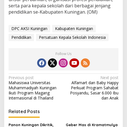
serta para kepala sekolah dari berbagai jenjang
pendidikan se-Kabupaten Kuningan. (OM)
DPC AKSI Kuningan
Kabupaten Kuningan
Pendidikan
Persatuan Kepala Sekolah Indonesia
Follow Us
Post
Previous post
Next post
Mahasiswa Universitas
Alfamart dan Baby Happy
navigation
Muhammadiyah Kuningan
Perkuat Program Sahabat
Ikuti Program Magang
Posyandu, Sasar 6.000 Ibu
Internasional di Thailand
dan Anak
Related Posts
Panon Kuningan Dikritik,
Geber Mas di Kramatmulya