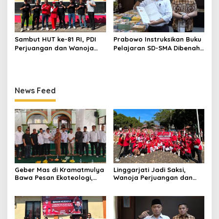
Sambut HUT ke-81 RI, PDI
Prabowo Instruksikan Buku
Perjuangan dan Wanoja
Pelajaran SD-SMA Dibenahi,
Perjuangan Bangun
Jadikan Negara ASEAN
Kebersamaan Bersama
sebagai Referensi
Karang Taruna
News Feed
Geber Mas di Kramatmulya
Linggarjati Jadi Saksi,
Bawa Pesan Ekoteologi,
Wanoja Perjuangan dan
Bersihkan Masjid Sekaligus
PDIP Cilimus Kobarkan
Tanam Pohon
Kemerdekaan