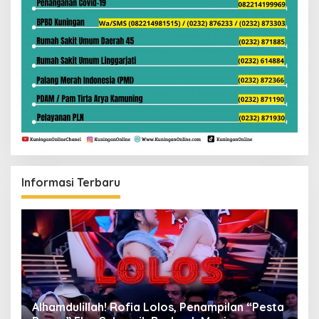
Informasi Terbaru
Alhamdulillah! Rofia Lolos, Penampilan “Pesta
D