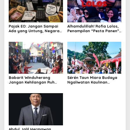
Pajak EO: Jangan Sampai
Alhamdulillah! Rofia Lolos,
Ada yang Untung, Negara
Penampilan “Pesta Panen”
Merugi
Elvy Sukaesih Berbuah
Manis
Babarit Winduherang
Sérén Taun Miara Budaya
Jangan Kehilangan Ruh
Ngaliwatan Kaulinan
Budayanya
Barudak
Abdul Jalil Hermawan,