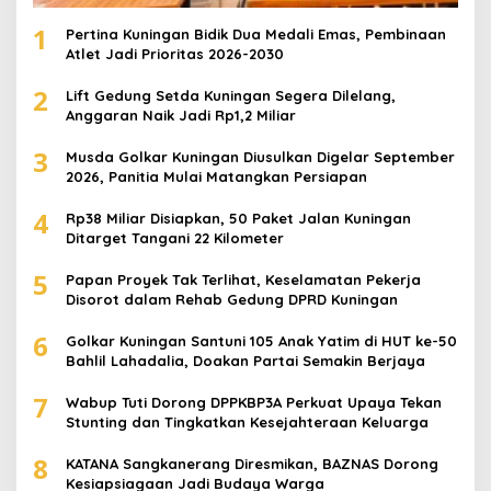
1
Pertina Kuningan Bidik Dua Medali Emas, Pembinaan
Atlet Jadi Prioritas 2026-2030
2
Lift Gedung Setda Kuningan Segera Dilelang,
Anggaran Naik Jadi Rp1,2 Miliar
3
Musda Golkar Kuningan Diusulkan Digelar September
2026, Panitia Mulai Matangkan Persiapan
4
Rp38 Miliar Disiapkan, 50 Paket Jalan Kuningan
Ditarget Tangani 22 Kilometer
5
Papan Proyek Tak Terlihat, Keselamatan Pekerja
Disorot dalam Rehab Gedung DPRD Kuningan
6
Golkar Kuningan Santuni 105 Anak Yatim di HUT ke-50
Bahlil Lahadalia, Doakan Partai Semakin Berjaya
7
Wabup Tuti Dorong DPPKBP3A Perkuat Upaya Tekan
Stunting dan Tingkatkan Kesejahteraan Keluarga
8
KATANA Sangkanerang Diresmikan, BAZNAS Dorong
Kesiapsiagaan Jadi Budaya Warga