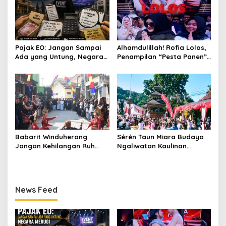
Pajak EO: Jangan Sampai
Alhamdulillah! Rofia Lolos,
Ada yang Untung, Negara
Penampilan “Pesta Panen”
Merugi
Elvy Sukaesih Berbuah
Manis
Babarit Winduherang
Sérén Taun Miara Budaya
Jangan Kehilangan Ruh
Ngaliwatan Kaulinan
Budayanya
Barudak
News Feed