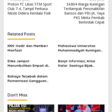
Post
Proton FC Libas 5TM Sport
34.804 Warga Kuningan
navigation
Club 7-4, Tampil Perkasa
Terdampak Penonaktifan
Meski Didera Kendala Fisik
Bansos dan PBI-JK, Yaya
PKS Minta Pemkab
Bertindak Cepat
Related Posts
KKN: Hadir dan Memberi
Mahasiswa Universitas
Manfaat
Muhammadiyah Kuningan
Ikuti Program Magang
Internasional di Thailand
Etika Jempol:
Banjir Informasi, Krisis
Menumbuhkan Empati di
Nalar: Saatnya Bijak
Tengah Anonimitas Digital
Bermedia Sosial
Bahaya Terjebak dalam
Romantisasi Gangguan
Mental melalui Self
Diagnosis Remaja
Don't Miss