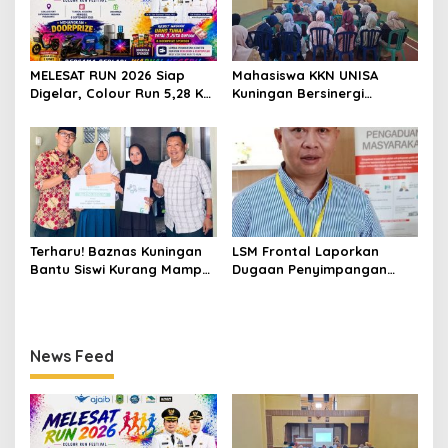
MELESAT RUN 2026 Siap
Mahasiswa KKN UNISA
Digelar, Colour Run 5,28 Km
Kuningan Bersinergi
Jadi Ajang Sport Tourism
dengan PKK dan
dan Promosi Kuningan
Puskesmas, Fokus Edukasi
ASI, Cegah Stunting hingga
Perawatan Lansia
Terharu! Baznas Kuningan
LSM Frontal Laporkan
Bantu Siswi Kurang Mampu
Dugaan Penyimpangan
Miliki Seragam SMK,
Dana GU Disdik Rp3,1 Miliar
Semangat Belajarnya Tak
ke KPK, Uha: APBD Bukan
Pernah Padam
Dana Talangan Pejabat
News Feed