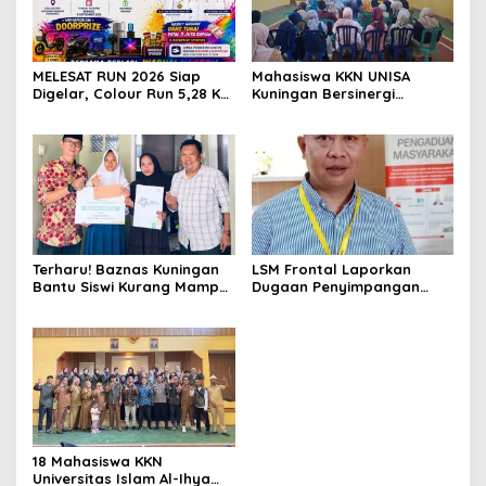
MELESAT RUN 2026 Siap
Mahasiswa KKN UNISA
Digelar, Colour Run 5,28 Km
Kuningan Bersinergi
Jadi Ajang Sport Tourism
dengan PKK dan
dan Promosi Kuningan
Puskesmas, Fokus Edukasi
ASI, Cegah Stunting hingga
Perawatan Lansia
Terharu! Baznas Kuningan
LSM Frontal Laporkan
Bantu Siswi Kurang Mampu
Dugaan Penyimpangan
Miliki Seragam SMK,
Dana GU Disdik Rp3,1 Miliar
Semangat Belajarnya Tak
ke KPK, Uha: APBD Bukan
Pernah Padam
Dana Talangan Pejabat
18 Mahasiswa KKN
Universitas Islam Al-Ihya