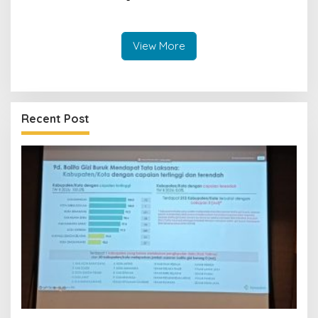
Kuningan Mulai Mengabdi di
Desa Linggamekar,
Ditandai Pemasangan Vest
View More
Recent Post