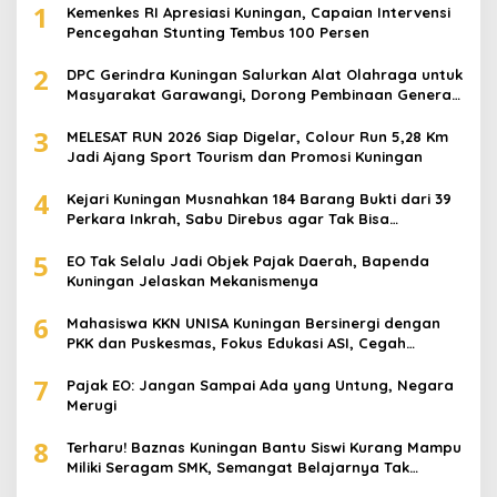
1
Kemenkes RI Apresiasi Kuningan, Capaian Intervensi
Pencegahan Stunting Tembus 100 Persen
2
DPC Gerindra Kuningan Salurkan Alat Olahraga untuk
Masyarakat Garawangi, Dorong Pembinaan Generasi
Muda
3
MELESAT RUN 2026 Siap Digelar, Colour Run 5,28 Km
Jadi Ajang Sport Tourism dan Promosi Kuningan
4
Kejari Kuningan Musnahkan 184 Barang Bukti dari 39
Perkara Inkrah, Sabu Direbus agar Tak Bisa
Digunakan Lagi
5
EO Tak Selalu Jadi Objek Pajak Daerah, Bapenda
Kuningan Jelaskan Mekanismenya
6
Mahasiswa KKN UNISA Kuningan Bersinergi dengan
PKK dan Puskesmas, Fokus Edukasi ASI, Cegah
Stunting hingga Perawatan Lansia
7
Pajak EO: Jangan Sampai Ada yang Untung, Negara
Merugi
8
Terharu! Baznas Kuningan Bantu Siswi Kurang Mampu
Miliki Seragam SMK, Semangat Belajarnya Tak
Pernah Padam