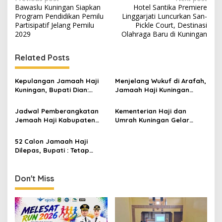
Post
Bawaslu Kuningan Siapkan
Hotel Santika Premiere
navigation
Program Pendidikan Pemilu
Linggarjati Luncurkan San-
Partisipatif Jelang Pemilu
Pickle Court, Destinasi
2029
Olahraga Baru di Kuningan
Related Posts
Kepulangan Jamaah Haji
Menjelang Wukuf di Arafah,
Kuningan, Bupati Dian:
Jamaah Haji Kuningan
Pertahankan Kemabruran
Gelar Doa Bersama dan
dan Jadi Teladan
Istigasah
Jadwal Pemberangkatan
Kementerian Haji dan
Jemaah Haji Kabupaten
Umrah Kuningan Gelar
Kuningan 1447 H / 2026 M
Manasik Haji Terintegrasi,
683 Jemaah Siap
52 Calon Jamaah Haji
Berangkat
Dilepas, Bupati : Tetap
Jaga Kesehatan
danMenjadi Haji Mabrur
Don't Miss