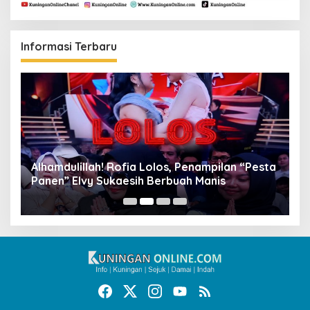
Informasi Terbaru
Alhamdulillah! Rofia Lolos, Penampilan “Pesta
D
Panen” Elvy Sukaesih Berbuah Manis
K
D