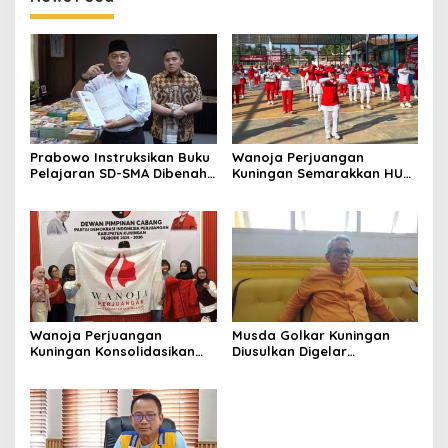
Prabowo Instruksikan Buku
Wanoja Perjuangan
Pelajaran SD-SMA Dibenahi,
Kuningan Semarakkan HUT
Jadikan Negara ASEAN
ke-8 RI, Indah Nur Aliah:
sebagai Referensi
Perempuan Harus Sehat
dan Berdaya
Wanoja Perjuangan
Musda Golkar Kuningan
Kuningan Konsolidasikan
Diusulkan Digelar
Organisasi, Dukung
September 2026, Panitia
Kegiatan Positif Generasi
Mulai Matangkan Persiapan
Muda