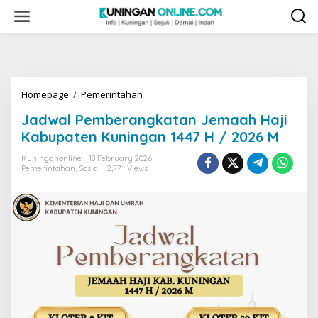
Skip
to
content
Jadwal
Homepage
/
Pemerintahan
Pemberangkatan
Jadwal Pemberangkatan Jemaah Haji
Jemaah
Haji
Kabupaten Kuningan 1447 H / 2026 M
Kabupaten
Kuningan
Kuninganonline
18 February 2026
Pemerintahan
,
Sosial
2,771 Views
1447
H
/
2026
M