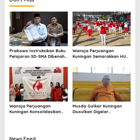
Prabowo Instruksikan Buku
Wanoja Perjuangan
Pelajaran SD-SMA Dibenahi,
Kuningan Semarakkan HUT
Jadikan Negara ASEAN
ke-8 RI, Indah Nur Aliah:
sebagai Referensi
Perempuan Harus Sehat
dan Berdaya
Wanoja Perjuangan
Musda Golkar Kuningan
Kuningan Konsolidasikan
Diusulkan Digelar
Organisasi, Dukung
September 2026, Panitia
Kegiatan Positif Generasi
Mulai Matangkan Persiapan
Muda
News Feed