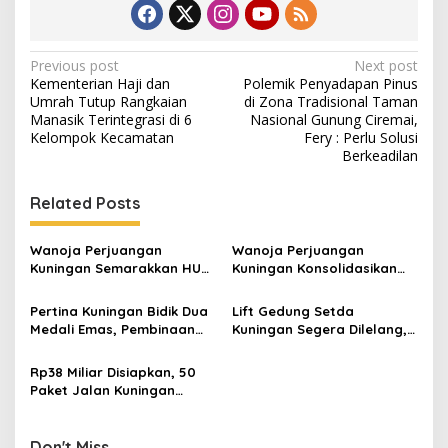
Post
Previous post
Next post
Kementerian Haji dan
Polemik Penyadapan Pinus
navigation
Umrah Tutup Rangkaian
di Zona Tradisional Taman
Manasik Terintegrasi di 6
Nasional Gunung Ciremai,
Kelompok Kecamatan
Fery : Perlu Solusi
Berkeadilan
Related Posts
Wanoja Perjuangan
Wanoja Perjuangan
Kuningan Semarakkan HUT
Kuningan Konsolidasikan
ke-8 RI, Indah Nur Aliah:
Organisasi, Dukung
Perempuan Harus Sehat
Kegiatan Positif Generasi
Pertina Kuningan Bidik Dua
Lift Gedung Setda
dan Berdaya
Muda
Medali Emas, Pembinaan
Kuningan Segera Dilelang,
Atlet Jadi Prioritas 2026-
Anggaran Naik Jadi Rp1,2
2030
Miliar
Rp38 Miliar Disiapkan, 50
Paket Jalan Kuningan
Ditarget Tangani 22
Kilometer
Don't Miss