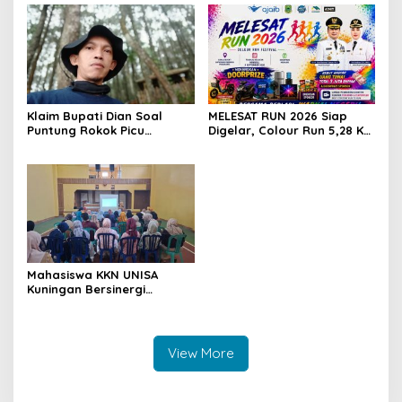
Berjaya
Keluarga
Klaim Bupati Dian Soal
MELESAT RUN 2026 Siap
Puntung Rokok Picu
Digelar, Colour Run 5,28 Km
Karhutla Dibantah Gema
Jadi Ajang Sport Tourism
Jabar Hejo, Sebut Tak
dan Promosi Kuningan
Sesuai Kajian Ilmiah
Mahasiswa KKN UNISA
Kuningan Bersinergi
dengan PKK dan
Puskesmas, Fokus Edukasi
ASI, Cegah Stunting hingga
Perawatan Lansia
View More