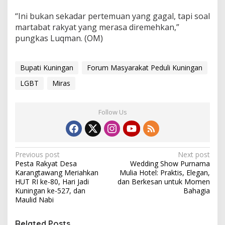
“Ini bukan sekadar pertemuan yang gagal, tapi soal
martabat rakyat yang merasa diremehkan,”
pungkas Luqman. (OM)
Bupati Kuningan
Forum Masyarakat Peduli Kuningan
LGBT
Miras
Follow Us
Post
Previous post
Next post
Pesta Rakyat Desa
Wedding Show Purnama
navigation
Karangtawang Meriahkan
Mulia Hotel: Praktis, Elegan,
HUT RI ke-80, Hari Jadi
dan Berkesan untuk Momen
Kuningan ke-527, dan
Bahagia
Maulid Nabi
Related Posts