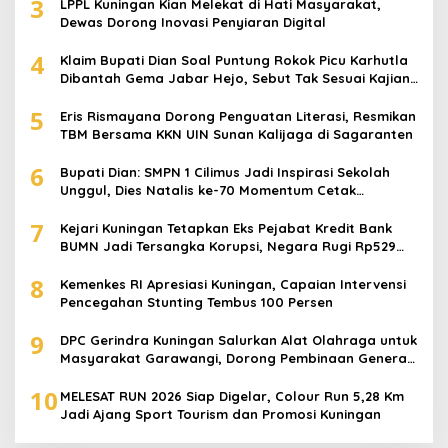
3
LPPL Kuningan Kian Melekat di Hati Masyarakat,
Dewas Dorong Inovasi Penyiaran Digital
4
Klaim Bupati Dian Soal Puntung Rokok Picu Karhutla
Dibantah Gema Jabar Hejo, Sebut Tak Sesuai Kajian
Ilmiah
5
Eris Rismayana Dorong Penguatan Literasi, Resmikan
TBM Bersama KKN UIN Sunan Kalijaga di Sagaranten
6
Bupati Dian: SMPN 1 Cilimus Jadi Inspirasi Sekolah
Unggul, Dies Natalis ke-70 Momentum Cetak
Generasi Emas
7
Kejari Kuningan Tetapkan Eks Pejabat Kredit Bank
BUMN Jadi Tersangka Korupsi, Negara Rugi Rp529
Juta
8
Kemenkes RI Apresiasi Kuningan, Capaian Intervensi
Pencegahan Stunting Tembus 100 Persen
9
DPC Gerindra Kuningan Salurkan Alat Olahraga untuk
Masyarakat Garawangi, Dorong Pembinaan Generasi
Muda
10
MELESAT RUN 2026 Siap Digelar, Colour Run 5,28 Km
Jadi Ajang Sport Tourism dan Promosi Kuningan