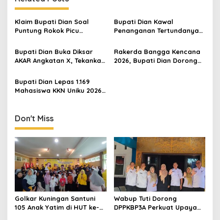
Klaim Bupati Dian Soal
Bupati Dian Kawal
Puntung Rokok Picu
Penanganan Tertundanya
Karhutla Dibantah Gema
Keberangkatan 95 Jemaah
Jabar Hejo, Sebut Tak
Umrah Kuningan, Minta Hak
Bupati Dian Buka Diksar
Rakerda Bangga Kencana
Sesuai Kajian Ilmiah
Jemaah Dipenuhi
AKAR Angkatan X, Tekankan
2026, Bupati Dian Dorong
Pentingnya Karakter dan
Sinergi Lintas Sektor
Kepedulian Lingkungan
Bangun Keluarga
Bupati Dian Lepas 1.169
Berkualitas
Mahasiswa KKN Uniku 2026,
Tekankan Inovasi
Sederhana untuk Kemajuan
Desa
Don't Miss
Golkar Kuningan Santuni
Wabup Tuti Dorong
105 Anak Yatim di HUT ke-
DPPKBP3A Perkuat Upaya
50 Bahlil Lahadalia,
Tekan Stunting dan