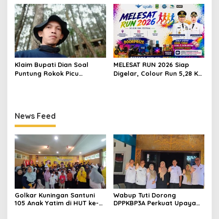
Doakan Partai Semakin
Tingkatkan Kesejahteraan
Berjaya
Keluarga
Klaim Bupati Dian Soal
MELESAT RUN 2026 Siap
Puntung Rokok Picu
Digelar, Colour Run 5,28 Km
Karhutla Dibantah Gema
Jadi Ajang Sport Tourism
Jabar Hejo, Sebut Tak
dan Promosi Kuningan
Sesuai Kajian Ilmiah
News Feed
Golkar Kuningan Santuni
Wabup Tuti Dorong
105 Anak Yatim di HUT ke-
DPPKBP3A Perkuat Upaya
50 Bahlil Lahadalia,
Tekan Stunting dan
Doakan Partai Semakin
Tingkatkan Kesejahteraan