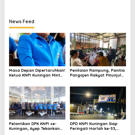
Peran Pemuda dalam
Bahas Isu Perlindungan
Pembangunan Daerah
Anak hingga Lantik
Pengurus DPK
News Feed
Masa Depan Dipertaruhkan!
Penilaian Rampung, Panitia
Ketua KNPI Kuningan Minta
Pangajen Rakyat Pinunjul
Tawuran Pelajar Jadi
2026 Serahkan Hasil ke Juri
Evaluasi Besar
Pelantikan DPK KNPI se-
DPD KNPI Kuningan Siap
Kuningan, Ayep Tekankan
Peringati Harlah ke-53,
Peran Pemuda dalam
Bahas Isu Perlindungan