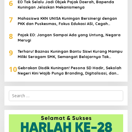
6
EO Tak Selalu Jadi Objek Pajak Daerah, Bapenda
Kuningan Jelaskan Mekanismenya
7
Mahasiswa KKN UNISA Kuningan Bersinergi dengan
PKK dan Puskesmas, Fokus Edukasi ASI, Cegah
Stunting hingga Perawatan Lansia
8
Pajak EO: Jangan Sampai Ada yang Untung, Negara
Merugi
9
Terharu! Baznas Kuningan Bantu Siswi Kurang Mampu
Miliki Seragam SMK, Semangat Belajarnya Tak
Pernah Padam
10
Gebrakan Disdik Kuningan! Pesona SD Hadir, Sekolah
Negeri Kini Wajib Punya Branding, Digitalisasi, dan
Robotika
Search
for: