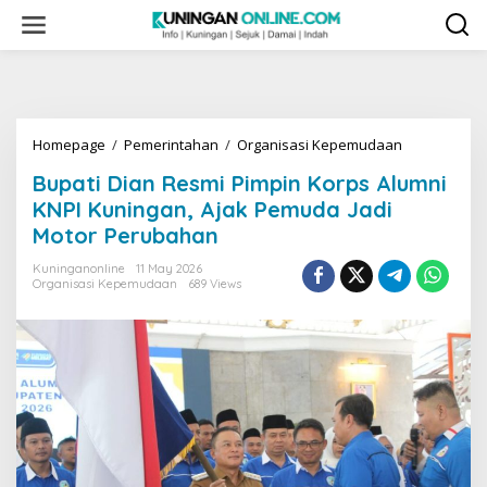
Skip
to
content
Bupati
Homepage
/
Pemerintahan
/
Organisasi Kepemudaan
Dian
Bupati Dian Resmi Pimpin Korps Alumni
Resmi
Pimpin
KNPI Kuningan, Ajak Pemuda Jadi
Korps
Motor Perubahan
Alumni
KNPI
Kuninganonline
11 May 2026
Kuningan,
Organisasi Kepemudaan
689 Views
Ajak
Pemuda
Jadi
Motor
Perubahan