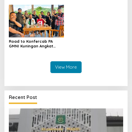
Pembangunan Daerah
Anak hingga Lantik
Pengurus DPK
Road to Konfercab PA
GMNI Kuningan Angkat
Tema “Membaca Kuningan,
Menghidupkan Pemikiran
Bung Karno”
View More
Recent Post