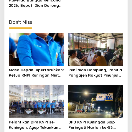
2026, Bupati Dian Dorong
Sinergi Lintas Sektor
Bangun Keluarga
Berkualitas
Don't Miss
Masa Depan Dipertaruhkan!
Penilaian Rampung, Panitia
Ketua KNPI Kuningan Minta
Pangajen Rakyat Pinunjul
Tawuran Pelajar Jadi
2026 Serahkan Hasil ke Juri
Evaluasi Besar
Pelantikan DPK KNPI se-
DPD KNPI Kuningan Siap
Kuningan, Ayep Tekankan
Peringati Harlah ke-53,