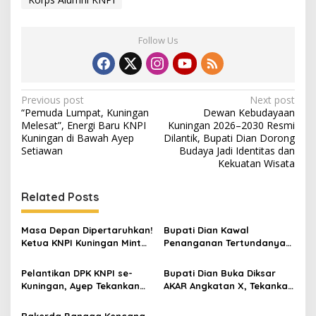
Follow Us
Post
Previous post
Next post
“Pemuda Lumpat, Kuningan
Dewan Kebudayaan
navigation
Melesat”, Energi Baru KNPI
Kuningan 2026–2030 Resmi
Kuningan di Bawah Ayep
Dilantik, Bupati Dian Dorong
Setiawan
Budaya Jadi Identitas dan
Kekuatan Wisata
Related Posts
Masa Depan Dipertaruhkan!
Bupati Dian Kawal
Ketua KNPI Kuningan Minta
Penanganan Tertundanya
Tawuran Pelajar Jadi
Keberangkatan 95 Jemaah
Evaluasi Besar
Umrah Kuningan, Minta Hak
Pelantikan DPK KNPI se-
Bupati Dian Buka Diksar
Jemaah Dipenuhi
Kuningan, Ayep Tekankan
AKAR Angkatan X, Tekankan
Peran Pemuda dalam
Pentingnya Karakter dan
Pembangunan Daerah
Kepedulian Lingkungan
Rakerda Bangga Kencana