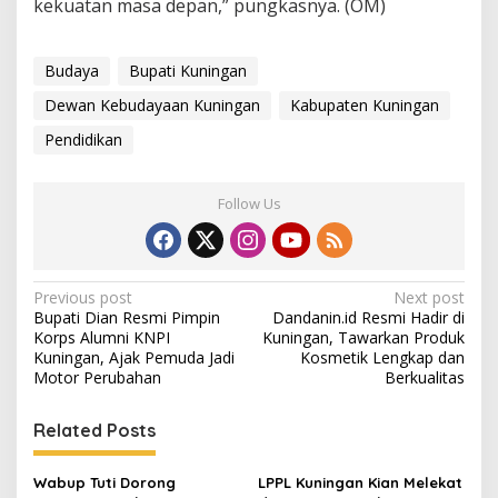
kekuatan masa depan,” pungkasnya. (OM)
Budaya
Bupati Kuningan
Dewan Kebudayaan Kuningan
Kabupaten Kuningan
Pendidikan
Follow Us
Post
Previous post
Next post
Bupati Dian Resmi Pimpin
Dandanin.id Resmi Hadir di
navigation
Korps Alumni KNPI
Kuningan, Tawarkan Produk
Kuningan, Ajak Pemuda Jadi
Kosmetik Lengkap dan
Motor Perubahan
Berkualitas
Related Posts
Wabup Tuti Dorong
LPPL Kuningan Kian Melekat