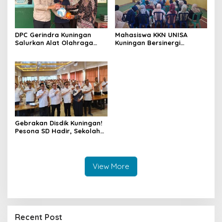
DPC Gerindra Kuningan
Mahasiswa KKN UNISA
Salurkan Alat Olahraga
Kuningan Bersinergi
untuk Masyarakat
dengan PKK dan
Garawangi, Dorong
Puskesmas, Fokus Edukasi
Pembinaan Generasi Muda
ASI, Cegah Stunting hingga
Perawatan Lansia
Gebrakan Disdik Kuningan!
Pesona SD Hadir, Sekolah
Negeri Kini Wajib Punya
Branding, Digitalisasi, dan
Robotika
View More
Recent Post