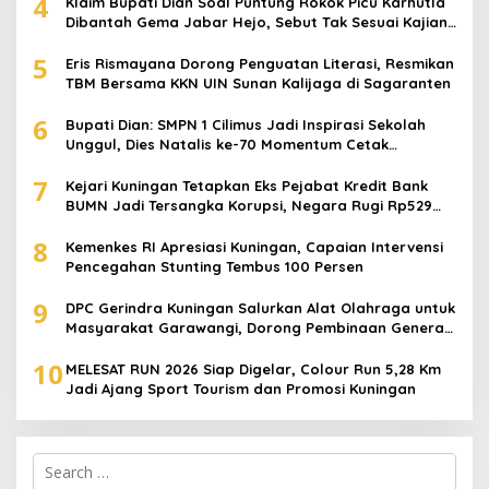
4
Klaim Bupati Dian Soal Puntung Rokok Picu Karhutla
Dibantah Gema Jabar Hejo, Sebut Tak Sesuai Kajian
Ilmiah
5
Eris Rismayana Dorong Penguatan Literasi, Resmikan
TBM Bersama KKN UIN Sunan Kalijaga di Sagaranten
6
Bupati Dian: SMPN 1 Cilimus Jadi Inspirasi Sekolah
Unggul, Dies Natalis ke-70 Momentum Cetak
Generasi Emas
7
Kejari Kuningan Tetapkan Eks Pejabat Kredit Bank
BUMN Jadi Tersangka Korupsi, Negara Rugi Rp529
Juta
8
Kemenkes RI Apresiasi Kuningan, Capaian Intervensi
Pencegahan Stunting Tembus 100 Persen
9
DPC Gerindra Kuningan Salurkan Alat Olahraga untuk
Masyarakat Garawangi, Dorong Pembinaan Generasi
Muda
10
MELESAT RUN 2026 Siap Digelar, Colour Run 5,28 Km
Jadi Ajang Sport Tourism dan Promosi Kuningan
Search
for: