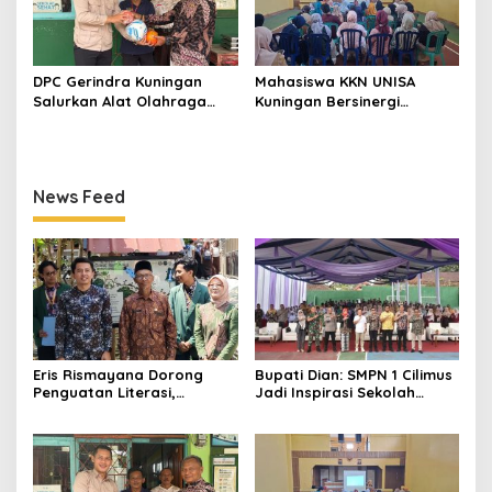
DPC Gerindra Kuningan
Mahasiswa KKN UNISA
Salurkan Alat Olahraga
Kuningan Bersinergi
untuk Masyarakat
dengan PKK dan
Garawangi, Dorong
Puskesmas, Fokus Edukasi
Pembinaan Generasi Muda
ASI, Cegah Stunting hingga
Perawatan Lansia
News Feed
Eris Rismayana Dorong
Bupati Dian: SMPN 1 Cilimus
Penguatan Literasi,
Jadi Inspirasi Sekolah
Resmikan TBM Bersama
Unggul, Dies Natalis ke-70
KKN UIN Sunan Kalijaga di
Momentum Cetak Generasi
Sagaranten
Emas