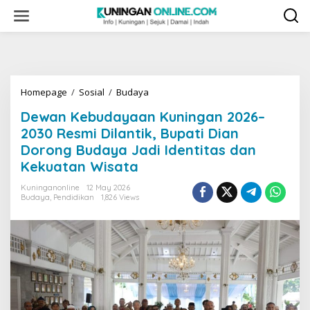
Skip
to
content
Dewan
Homepage
/
Sosial
/
Budaya
Kebudayaan
Dewan Kebudayaan Kuningan 2026–
Kuningan
2026–
2030 Resmi Dilantik, Bupati Dian
2030
Dorong Budaya Jadi Identitas dan
Resmi
Kekuatan Wisata
Dilantik,
Bupati
Kuninganonline
12 May 2026
Dian
Budaya
,
Pendidikan
1,826 Views
Dorong
Budaya
Jadi
Identitas
dan
Kekuatan
Wisata