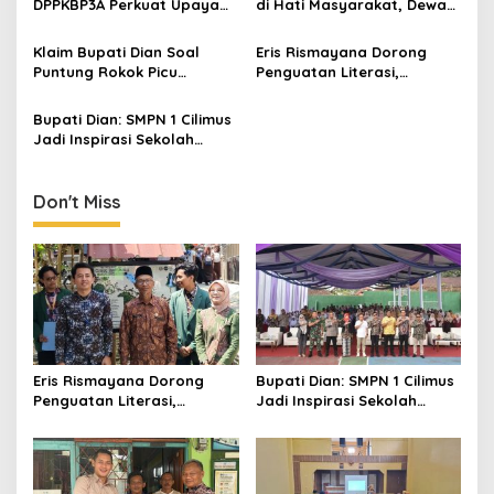
DPPKBP3A Perkuat Upaya
di Hati Masyarakat, Dewas
Tekan Stunting dan
Dorong Inovasi Penyiaran
Tingkatkan Kesejahteraan
Digital
Klaim Bupati Dian Soal
Eris Rismayana Dorong
Keluarga
Puntung Rokok Picu
Penguatan Literasi,
Karhutla Dibantah Gema
Resmikan TBM Bersama
Jabar Hejo, Sebut Tak
KKN UIN Sunan Kalijaga di
Bupati Dian: SMPN 1 Cilimus
Sesuai Kajian Ilmiah
Sagaranten
Jadi Inspirasi Sekolah
Unggul, Dies Natalis ke-70
Momentum Cetak Generasi
Emas
Don't Miss
Eris Rismayana Dorong
Bupati Dian: SMPN 1 Cilimus
Penguatan Literasi,
Jadi Inspirasi Sekolah
Resmikan TBM Bersama
Unggul, Dies Natalis ke-70
KKN UIN Sunan Kalijaga di
Momentum Cetak Generasi
Sagaranten
Emas