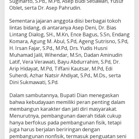
Sugiharto, S.Pd., M.Pd, Asep Budi Setiawan, Yusuf
Oblet, serta Dr. Asep Pahrudin.
Sementara jajaran anggota diisi berbagai tokoh
lintas bidang, di antaranya Asep Deni, Dr. Bias
Lintang Dialog, SH., M.Kn, Ence Bagus, S.Sn, Endang
Komara, Agung M. Abul, S.Pd, Ageng Sutrisno, S.Pd,
H. Irsan Fajar, S.Pd., M.Pd, Drs. Yudis Husni
Muhamad Jalil, Wihendar, M.Sn, Dadan Aminudin
Latif, Vera Verawati, Bayu Abdurrahim, S.Pd, Dr.
Arip Hidayat, M.Pd, Tiffani Kautsar, M.Pd, Edi
Suherdi, Azhar Natsir Ahdiyat, S.Pd., M.Ds., serta
Dini Sukmawati, S.Pd.
Dalam sambutannya, Bupati Dian menegaskan
bahwa kebudayaan memiliki peran penting dalam
membangun karakter dan jati diri masyarakat.
Menurutnya, pembangunan daerah tidak cukup
hanya berfokus pada pembangunan fisik, tetapi
juga harus berjalan beriringan dengan
pembangunan nonfisik, termasuk penguatan seni