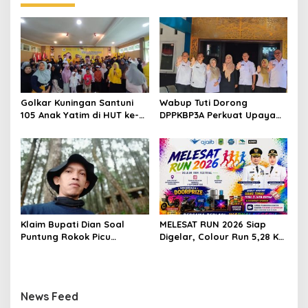
Golkar Kuningan Santuni
Wabup Tuti Dorong
105 Anak Yatim di HUT ke-
DPPKBP3A Perkuat Upaya
50 Bahlil Lahadalia,
Tekan Stunting dan
Doakan Partai Semakin
Tingkatkan Kesejahteraan
Berjaya
Keluarga
Klaim Bupati Dian Soal
MELESAT RUN 2026 Siap
Puntung Rokok Picu
Digelar, Colour Run 5,28 Km
Karhutla Dibantah Gema
Jadi Ajang Sport Tourism
Jabar Hejo, Sebut Tak
dan Promosi Kuningan
Sesuai Kajian Ilmiah
News Feed