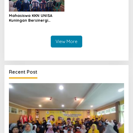
Mahasiswa KKN UNISA
Kuningan Bersinergi
dengan PKK dan
Puskesmas, Fokus Edukasi
ASI, Cegah Stunting hingga
Perawatan Lansia
View More
Recent Post