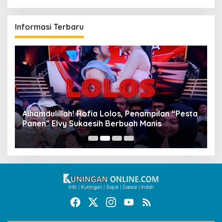
Informasi Terbaru
Alhamdulillah! Rofia Lolos, Penampilan “Pesta
D
Panen” Elvy Sukaesih Berbuah Manis
K
D