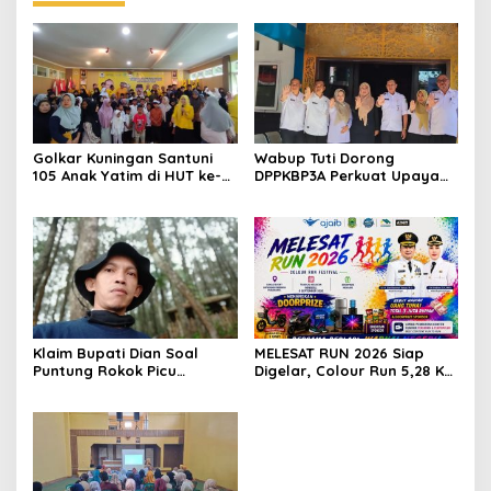
Golkar Kuningan Santuni
Wabup Tuti Dorong
105 Anak Yatim di HUT ke-
DPPKBP3A Perkuat Upaya
50 Bahlil Lahadalia,
Tekan Stunting dan
Doakan Partai Semakin
Tingkatkan Kesejahteraan
Berjaya
Keluarga
Klaim Bupati Dian Soal
MELESAT RUN 2026 Siap
Puntung Rokok Picu
Digelar, Colour Run 5,28 Km
Karhutla Dibantah Gema
Jadi Ajang Sport Tourism
Jabar Hejo, Sebut Tak
dan Promosi Kuningan
Sesuai Kajian Ilmiah