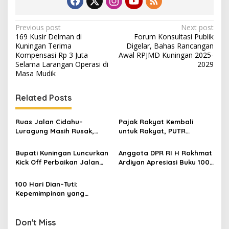
Post
Previous post
Next post
169 Kusir Delman di
Forum Konsultasi Publik
navigation
Kuningan Terima
Digelar, Bahas Rancangan
Kompensasi Rp 3 Juta
Awal RPJMD Kuningan 2025-
Selama Larangan Operasi di
2029
Masa Mudik
Related Posts
Ruas Jalan Cidahu–
Pajak Rakyat Kembali
Luragung Masih Rusak,
untuk Rakyat, PUTR
DPUTR Kuningan Targetkan
Kuningan Gencarkan
Perbaikan Segera Dimulai
Pembangunan Jalan dari
Bupati Kuningan Luncurkan
Anggota DPR RI H Rokhmat
Opsen PKB
Kick Off Perbaikan Jalan
Ardiyan Apresiasi Buku 100
dan Jembatan 2025 di
Hari Kerja Bupati-Wabup
Desa Sumurwiru
Kuningan, Soroti Isu
100 Hari Dian–Tuti:
Sampah dan Investasi
Kepemimpinan yang
Dibayangi Fatamorgana
Don't Miss