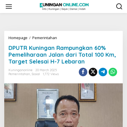
Skip
to
content
DPUTR
Homepage
/
Pemerintahan
Kuningan
DPUTR Kuningan Rampungkan 60%
Rampungkan
60%
Pemeliharaan Jalan dari Total 100 Km,
Pemeliharaan
Target Selesai H-7 Lebaran
Jalan
dari
Kuninganonline
20 March 2025
Total
Pemerintahan
,
Sosial
1,772 Views
100
Km,
Target
Selesai
H-
7
Lebaran