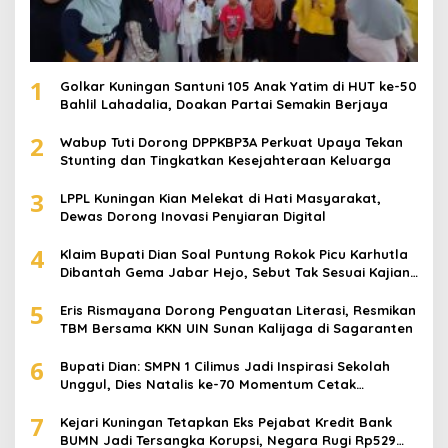
1
Golkar Kuningan Santuni 105 Anak Yatim di HUT ke-50
Bahlil Lahadalia, Doakan Partai Semakin Berjaya
2
Wabup Tuti Dorong DPPKBP3A Perkuat Upaya Tekan
Stunting dan Tingkatkan Kesejahteraan Keluarga
3
LPPL Kuningan Kian Melekat di Hati Masyarakat,
Dewas Dorong Inovasi Penyiaran Digital
4
Klaim Bupati Dian Soal Puntung Rokok Picu Karhutla
Dibantah Gema Jabar Hejo, Sebut Tak Sesuai Kajian
Ilmiah
5
Eris Rismayana Dorong Penguatan Literasi, Resmikan
TBM Bersama KKN UIN Sunan Kalijaga di Sagaranten
6
Bupati Dian: SMPN 1 Cilimus Jadi Inspirasi Sekolah
Unggul, Dies Natalis ke-70 Momentum Cetak
Generasi Emas
7
Kejari Kuningan Tetapkan Eks Pejabat Kredit Bank
BUMN Jadi Tersangka Korupsi, Negara Rugi Rp529