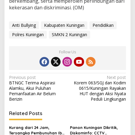
berkembang, serta memperoleh perlindungan dari
kekerasan dan diskriminasi. (OM)
Anti Bullying
Kabupaten Kuningan
Pendidikan
Polres Kuningan
SMKN 2 Kuningan
Follow Us
Post
Previous post
Next post
BTNGC Terima Aspirasi
Korem 063/SGJ dan Kodim
navigation
Alamku, Akui Puluhan
0615/Kuningan Rayakan
Pemanfaatan Air Belum
HUT dengan Aksi Nyata
Berizin
Peduli Lingkungan
Related Posts
Kurang dari 24 Jam,
Panon Kuningan Dikritik,
Tersangka Pembunuhan Ibu
Diskominfo: CCTV