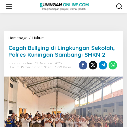
Skip
to
content
Cegah
Homepage
/
Hukum
Bullying
Cegah Bullying di Lingkungan Sekolah,
di
Lingkungan
Polres Kuningan Sambangi SMKN 2
Sekolah,
Polres
Kuninganonline
11 December 2025
Hukum
,
Pemerintahan
,
Sosial
1,792 Views
Kuningan
Sambangi
SMKN
2