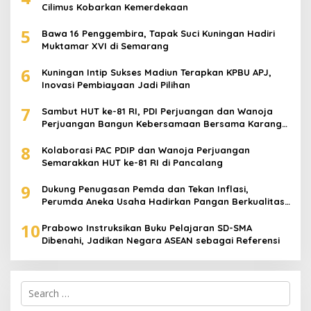
Cilimus Kobarkan Kemerdekaan
5
Bawa 16 Penggembira, Tapak Suci Kuningan Hadiri
Muktamar XVI di Semarang
6
Kuningan Intip Sukses Madiun Terapkan KPBU APJ,
Inovasi Pembiayaan Jadi Pilihan
7
Sambut HUT ke-81 RI, PDI Perjuangan dan Wanoja
Perjuangan Bangun Kebersamaan Bersama Karang
Taruna
8
Kolaborasi PAC PDIP dan Wanoja Perjuangan
Semarakkan HUT ke-81 RI di Pancalang
9
Dukung Penugasan Pemda dan Tekan Inflasi,
Perumda Aneka Usaha Hadirkan Pangan Berkualitas
Harga Terjangkau
10
Prabowo Instruksikan Buku Pelajaran SD-SMA
Dibenahi, Jadikan Negara ASEAN sebagai Referensi
Search
for: