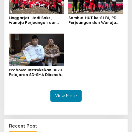
Linggarjati Jadi Saksi,
Sambut HUT ke-81 RI, PDI
Wanoja Perjuangan dan
Perjuangan dan Wanoja
PDIP Cilimus Kobarkan
Perjuangan Bangun
Kemerdekaan
Kebersamaan Bersama
Karang Taruna
Prabowo Instruksikan Buku
Pelajaran SD-SMA Dibenahi,
Jadikan Negara ASEAN
sebagai Referensi
View More
Recent Post