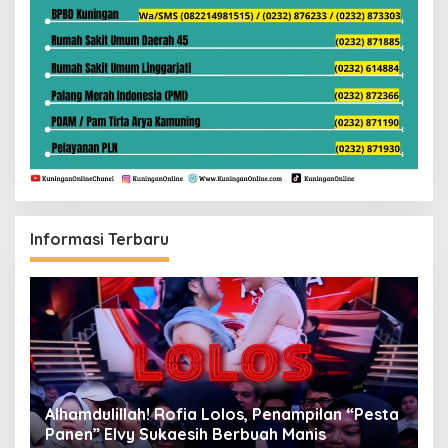
Informasi Terbaru
Alhamdulillah! Rofia Lolos, Penampilan “Pesta
D
Panen” Elvy Sukaesih Berbuah Manis
K