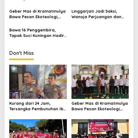
Kandung di Wanasaraya
Membantu Penelusuran
Ditangkap di Brebes
Kasus Kejahatan
Geber Mas di Kramatmulya
Linggarjati Jadi Saksi,
Bawa Pesan Ekoteologi,
Wanoja Perjuangan dan
Bersihkan Masjid Sekaligus
PDIP Cilimus Kobarkan
Tanam Pohon
Kemerdekaan
Bawa 16 Penggembira,
Tapak Suci Kuningan Hadiri
Muktamar XVI di Semarang
Don't Miss
Kurang dari 24 Jam,
Geber Mas di Kramatmulya
Tersangka Pembunuhan Ibu
Bawa Pesan Ekoteologi,
Kandung di Wanasaraya
Bersihkan Masjid Sekaligus
Ditangkap di Brebes
Tanam Pohon