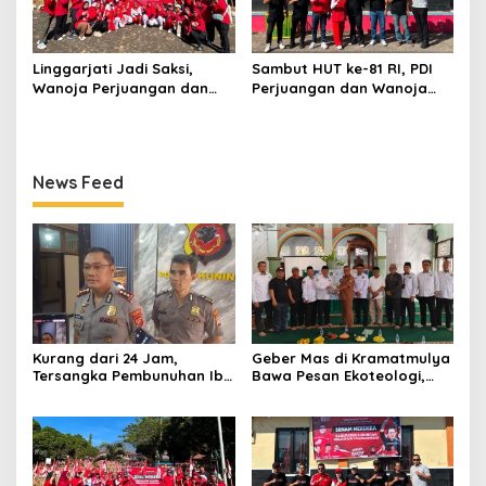
Linggarjati Jadi Saksi,
Sambut HUT ke-81 RI, PDI
Wanoja Perjuangan dan
Perjuangan dan Wanoja
PDIP Cilimus Kobarkan
Perjuangan Bangun
Kemerdekaan
Kebersamaan Bersama
Karang Taruna
News Feed
Kurang dari 24 Jam,
Geber Mas di Kramatmulya
Tersangka Pembunuhan Ibu
Bawa Pesan Ekoteologi,
Kandung di Wanasaraya
Bersihkan Masjid Sekaligus
Ditangkap di Brebes
Tanam Pohon