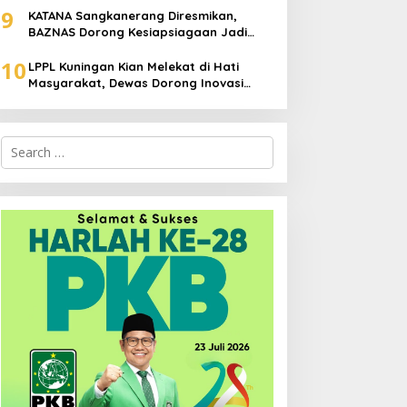
9
KATANA Sangkanerang Diresmikan,
BAZNAS Dorong Kesiapsiagaan Jadi
Budaya Warga
10
LPPL Kuningan Kian Melekat di Hati
Masyarakat, Dewas Dorong Inovasi
Penyiaran Digital
Search
for: