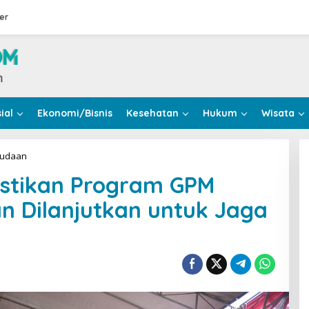
er
ial
Ekonomi/Bisnis
Kesehatan
Hukum
Wisata
Bupati
mudaan
Kuningan
astikan Program GPM
Pastikan
Program
n Dilanjutkan untuk Jaga
GPM
Padaringan
Diskatan
Dilanjutkan
untuk
Jaga
Stabilitas
Pangan