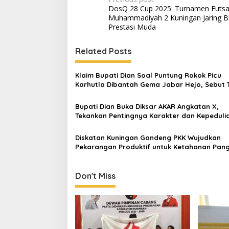
Post
DosQ 28 Cup 2025: Turnamen Futs
navigation
Muhammadiyah 2 Kuningan Jaring Bi
Prestasi Muda
Related Posts
Klaim Bupati Dian Soal Puntung Rokok Picu
Karhutla Dibantah Gema Jabar Hejo, Sebut 
Sesuai Kajian Ilmiah
Bupati Dian Buka Diksar AKAR Angkatan X,
Tekankan Pentingnya Karakter dan Kepeduli
Lingkungan
Diskatan Kuningan Gandeng PKK Wujudkan
Pekarangan Produktif untuk Ketahanan Pan
Don't Miss