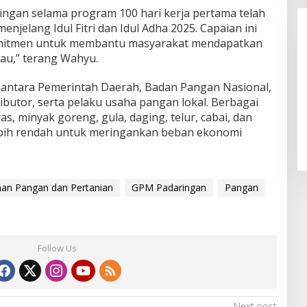
ngan selama program 100 hari kerja pertama telah
enjelang Idul Fitri dan Idul Adha 2025. Capaian ini
omitmen untuk membantu masyarakat mendapatkan
au,” terang Wahyu.
i antara Pemerintah Daerah, Badan Pangan Nasional,
ributor, serta pelaku usaha pangan lokal. Berbagai
LPPL Kuningan Kian Melekat di
as, minyak goreng, gula, daging, telur, cabai, dan
Hati Masyarakat, Dewas Dorong
ebih rendah untuk meringankan beban ekonomi
Inovasi Penyiaran Digital
an Pangan dan Pertanian
GPM Padaringan
Pangan
Follow Us
Next post