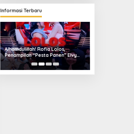
Informasi Terbaru
Alhamdulillah! Rofia Lolos,
Diskominfo Kuni
Penampilan “Pesta Panen” Elvy
Bangun Kolaboras
Sukaesih Berbuah Manis
Digital hingga D