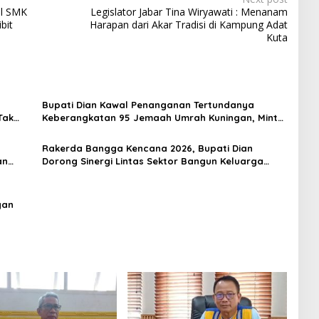
al SMK
Legislator Jabar Tina Wiryawati : Menanam
bit
Harapan dari Akar Tradisi di Kampung Adat
Kuta
Bupati Dian Kawal Penanganan Tertundanya
Tak
Keberangkatan 95 Jemaah Umrah Kuningan, Minta
Hak Jemaah Dipenuhi
Rakerda Bangga Kencana 2026, Bupati Dian
an
Dorong Sinergi Lintas Sektor Bangun Keluarga
Berkualitas
gan