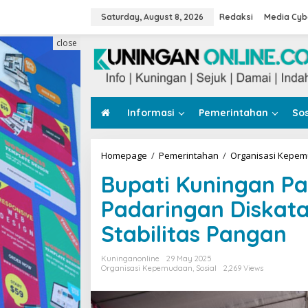
Skip
to
Saturday, August 8, 2026
Redaksi
Media Cyb
content
close
Informasi
Pemerintahan
Sos
Homepage
/
Pemerintahan
/
Organisasi Kepe
Bupati Kuningan P
Padaringan Diskata
Stabilitas Pangan
Kuninganonline
29 May 2025
Organisasi Kepemudaan
,
Sosial
2,269 Views