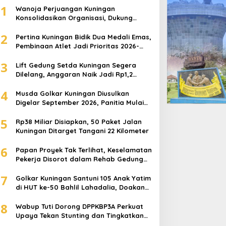
1
Wanoja Perjuangan Kuningan
Konsolidasikan Organisasi, Dukung
Kegiatan Positif Generasi Muda
2
Pertina Kuningan Bidik Dua Medali Emas,
Pembinaan Atlet Jadi Prioritas 2026-
2030
3
Lift Gedung Setda Kuningan Segera
Dilelang, Anggaran Naik Jadi Rp1,2
Miliar
4
Musda Golkar Kuningan Diusulkan
Digelar September 2026, Panitia Mulai
Matangkan Persiapan
5
Rp38 Miliar Disiapkan, 50 Paket Jalan
Kuningan Ditarget Tangani 22 Kilometer
6
Papan Proyek Tak Terlihat, Keselamatan
Pekerja Disorot dalam Rehab Gedung
DPRD Kuningan
7
Golkar Kuningan Santuni 105 Anak Yatim
di HUT ke-50 Bahlil Lahadalia, Doakan
Partai Semakin Berjaya
8
Wabup Tuti Dorong DPPKBP3A Perkuat
Upaya Tekan Stunting dan Tingkatkan
Kesejahteraan Keluarga