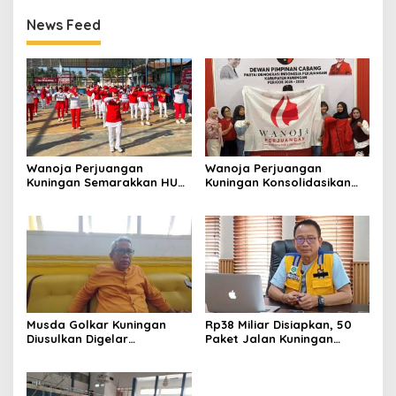
News Feed
Wanoja Perjuangan
Wanoja Perjuangan
Kuningan Semarakkan HUT
Kuningan Konsolidasikan
ke-8 RI, Indah Nur Aliah:
Organisasi, Dukung
Perempuan Harus Sehat
Kegiatan Positif Generasi
dan Berdaya
Muda
Musda Golkar Kuningan
Rp38 Miliar Disiapkan, 50
Diusulkan Digelar
Paket Jalan Kuningan
September 2026, Panitia
Ditarget Tangani 22
Mulai Matangkan Persiapan
Kilometer