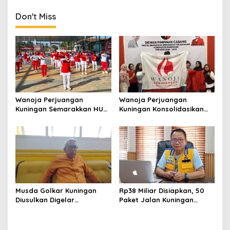
Dorong Pelestarian Budaya
dan Kearifan Lokal
Don't Miss
Wanoja Perjuangan
Wanoja Perjuangan
Kuningan Semarakkan HUT
Kuningan Konsolidasikan
ke-8 RI, Indah Nur Aliah:
Organisasi, Dukung
Perempuan Harus Sehat
Kegiatan Positif Generasi
dan Berdaya
Muda
Musda Golkar Kuningan
Rp38 Miliar Disiapkan, 50
Diusulkan Digelar
Paket Jalan Kuningan
September 2026, Panitia
Ditarget Tangani 22
Mulai Matangkan Persiapan
Kilometer