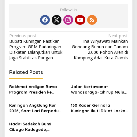
Follow Us
Post
Previous post
Next post
Bupati Kuningan Pastikan
Tina Wiryawati Mainkan
navigation
Program GPM Padaringan
Gondang Buhun dan Tanam
Diskatan Dilanjutkan untuk
2.000 Pohon Aren di
Jaga Stabilitas Pangan
Kampung Adat Kuta Ciamis
Related Posts
Rokhmat Ardiyan Bawa
Jalan Kertawana–
Program Presiden ke
Wanasaraya–Cihirup Mulus,
Cigadung, 400 Sambungan
Warga Apresiasi
Listrik Gratis Disalurkan
Perjuangan Anggota DPR RI
Kuningan Angklung Run
130 Kader Gerindra
Rokhmat Ardiyan
2026, Saat Lari Berpadu
Kuningan Ikuti Diklat Laskar
dengan Budaya dan
di Kiara Payung, Perkuat
Pariwisata
Soliditas Hadapi Pileg 2029
Hadiri Sedekah Bumi
Cibogo Kadugede,
Kadisdikbud Kuningan