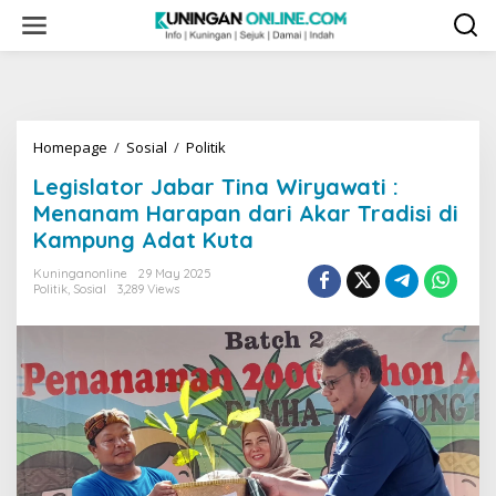
Skip
to
content
Legislator
Homepage
/
Sosial
/
Politik
Jabar
Legislator Jabar Tina Wiryawati :
Tina
Wiryawati
Menanam Harapan dari Akar Tradisi di
:
Kampung Adat Kuta
Menanam
Harapan
Kuninganonline
29 May 2025
dari
Politik
,
Sosial
3,289 Views
Akar
Tradisi
di
Kampung
Adat
Kuta