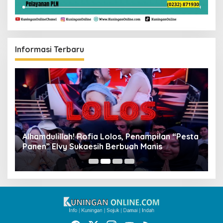
Informasi Terbaru
Alhamdulillah! Rofia Lolos, Penampilan “Pesta
D
Panen” Elvy Sukaesih Berbuah Manis
K
D