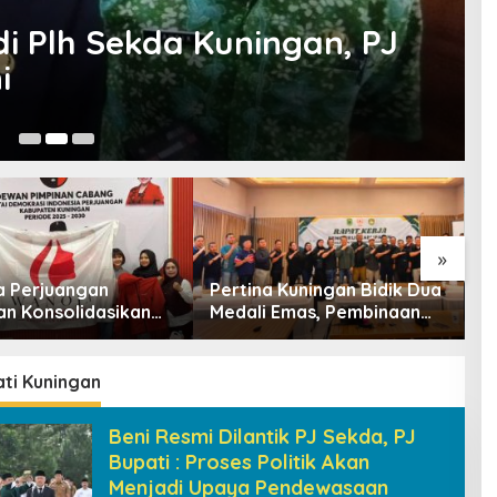
i Plh Sekda Kuningan, PJ
i
B
08
»
 Perjuangan
Pertina Kuningan Bidik Dua
L
an Konsolidasikan
Medali Emas, Pembinaan
K
sasi, Dukung
Atlet Jadi Prioritas 2026-
A
n Positif Generasi
2030
Mi
ati Kuningan
Beni Resmi Dilantik PJ Sekda, PJ
Bupati : Proses Politik Akan
Menjadi Upaya Pendewasaan