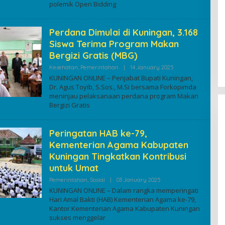
polemik Open Bidding
Perdana Dimulai di Kuningan, 3.168
Siswa Terima Program Makan
Bergizi Gratis (MBG)
By
Kesehatan
,
Pemerintahan
|
14 January 2025
Kuninganonline
KUNINGAN ONLINE – Penjabat Bupati Kuningan,
Dr. Agus Toyib, S.Sos., M.Si bersama Forkopimda
meninjau pelaksanaan perdana program Makan
Bergizi Gratis
Peringatan HAB ke-79,
Kementerian Agama Kabupaten
Kuningan Tingkatkan Kontribusi
untuk Umat
By
Pemerintahan
,
Sosial
|
03 January 2025
Kuninganonline
KUNINGAN ONLINE – Dalam rangka memperingati
Hari Amal Bakti (HAB) Kementerian Agama ke-79,
Kantor Kementerian Agama Kabupaten Kuningan
sukses menggelar