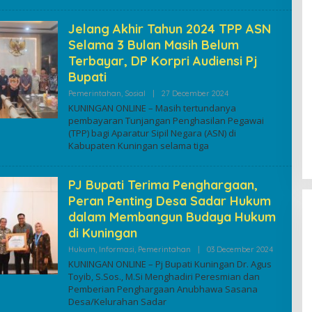
Jelang Akhir Tahun 2024 TPP ASN
Selama 3 Bulan Masih Belum
Terbayar, DP Korpri Audiensi Pj
Bupati
By
Pemerintahan
,
Sosial
|
27 December 2024
Kuninganonline
KUNINGAN ONLINE – Masih tertundanya
pembayaran Tunjangan Penghasilan Pegawai
(TPP) bagi Aparatur Sipil Negara (ASN) di
Kabupaten Kuningan selama tiga
PJ Bupati Terima Penghargaan,
Peran Penting Desa Sadar Hukum
dalam Membangun Budaya Hukum
di Kuningan
By
Hukum
,
Informasi
,
Pemerintahan
|
03 December 2024
Kuningano
KUNINGAN ONLINE – Pj Bupati Kuningan Dr. Agus
Toyib, S.Sos., M.Si Menghadiri Peresmian dan
Pemberian Penghargaan Anubhawa Sasana
Desa/Kelurahan Sadar