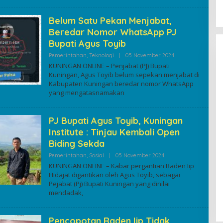
Belum Satu Pekan Menjabat,
Beredar Nomor WhatsApp PJ
Bupati Agus Toyib
By
Pemerintahan
,
Teknologi
|
05 November 2024
Kuninganonline
KUNINGAN ONLINE – Penjabat (PJ) Bupati
Kuningan, Agus Toyib belum sepekan menjabat di
Kabupaten Kuningan beredar nomor WhatsApp
yang mengatasnamakan
PJ Bupati Agus Toyib, Kuningan
Institute : Tinjau Kembali Open
Biding Sekda
By
Pemerintahan
,
Sosial
|
05 November 2024
Kuninganonline
KUNINGAN ONLINE – Kabar pergantian Raden Iip
Hidajat digantikan oleh Agus Toyib, sebagai
Pejabat (Pj) Bupati Kuningan yang dinilai
mendadak,
Pencopotan Raden Iip Tidak