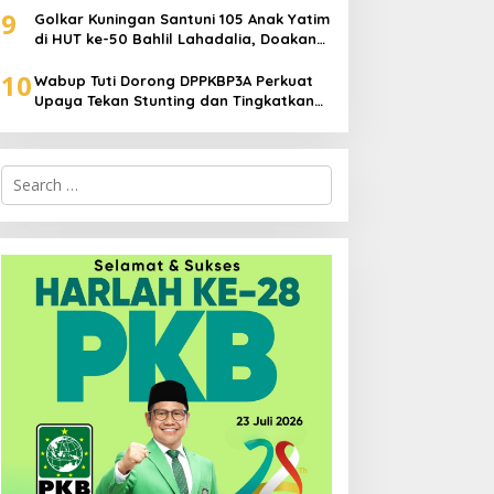
9
Golkar Kuningan Santuni 105 Anak Yatim
di HUT ke-50 Bahlil Lahadalia, Doakan
Partai Semakin Berjaya
10
Wabup Tuti Dorong DPPKBP3A Perkuat
Upaya Tekan Stunting dan Tingkatkan
Kesejahteraan Keluarga
Search
for: