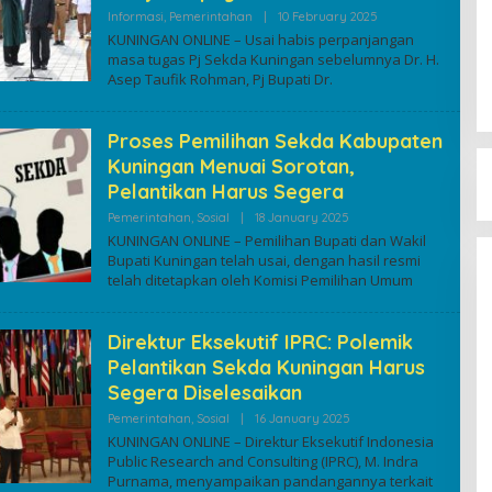
By
Informasi
,
Pemerintahan
|
10 February 2025
Kuninganonline
KUNINGAN ONLINE – Usai habis perpanjangan
masa tugas Pj Sekda Kuningan sebelumnya Dr. H.
Asep Taufik Rohman, Pj Bupati Dr.
Proses Pemilihan Sekda Kabupaten
Kuningan Menuai Sorotan,
Pelantikan Harus Segera
By
Pemerintahan
,
Sosial
|
18 January 2025
Kuninganonline
KUNINGAN ONLINE – Pemilihan Bupati dan Wakil
Bupati Kuningan telah usai, dengan hasil resmi
telah ditetapkan oleh Komisi Pemilihan Umum
Direktur Eksekutif IPRC: Polemik
Pelantikan Sekda Kuningan Harus
Segera Diselesaikan
By
Pemerintahan
,
Sosial
|
16 January 2025
Kuninganonline
KUNINGAN ONLINE – Direktur Eksekutif Indonesia
Public Research and Consulting (IPRC), M. Indra
Purnama, menyampaikan pandangannya terkait