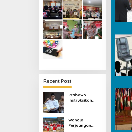
Recent Post
Prabowo
Instruksikan
Buku Pelajaran
SD-SMA
Dibenahi,
Wanoja
Jadikan Negara
Perjuangan
ASEAN sebagai
Kuningan
Referensi