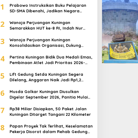
1
Prabowo Instruksikan Buku Pelajaran
Pj Bupati Lantik Pengurus Foru
SD-SMA Dibenahi, Jadikan Negara
ASEAN sebagai Referensi
ullying
2
Wanoja Perjuangan Kuningan
Semarakkan HUT ke-8 RI, Indah Nur
 August 2024
Aliah: Perempuan Harus Sehat dan
3
Berdaya
Wanoja Perjuangan Kuningan
Konsolidasikan Organisasi, Dukung
Kegiatan Positif Generasi Muda
4
Pertina Kuningan Bidik Dua Medali Emas,
Pembinaan Atlet Jadi Prioritas 2026-
2030
5
Lift Gedung Setda Kuningan Segera
ift Gedung Setda
Prabowo Instruksikan Buku
Dilelang, Anggaran Naik Jadi Rp1,2
Miliar
uningan Segera Dilelang,
Pelajaran SD-SMA
6
Musda Golkar Kuningan Diusulkan
nggaran Naik Jadi Rp1,2
Dibenahi, Jadikan Negara
Digelar September 2026, Panitia Mulai
liar
ASEAN sebagai Referensi
Matangkan Persiapan
7
Rp38 Miliar Disiapkan, 50 Paket Jalan
Kuningan Ditarget Tangani 22 Kilometer
8
Papan Proyek Tak Terlihat, Keselamatan
Pekerja Disorot dalam Rehab Gedung
DPRD Kuningan