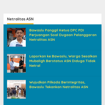
Netralitas ASN
Bawaslu Panggil Ketua DPC PDI
Perjuangan Soal Dugaan Pelanggaran
Netralitas ASN
Laporkan ke Bawaslu, Warga Sesalkan
Mubaligh Berstatus ASN Diduga Tidak
Netral
Wujudkan Pilkada Berintegritas,
Bawaslu Tekankan Netralitas ASN