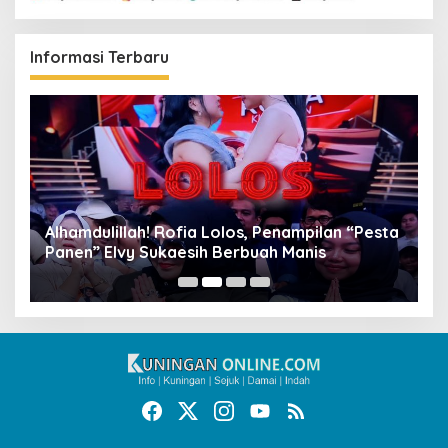
Informasi Terbaru
Alhamdulillah! Rofia Lolos, Penampilan “Pesta
D
Panen” Elvy Sukaesih Berbuah Manis
K
D