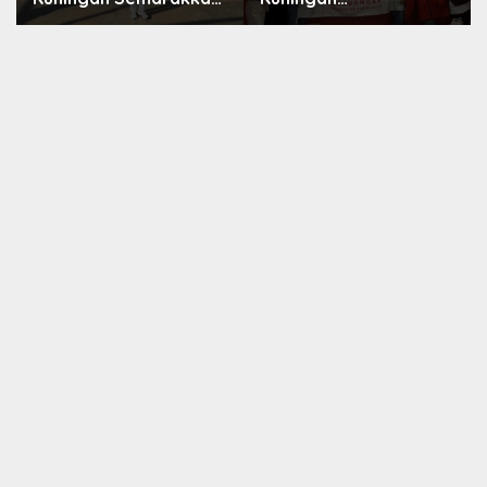
HUT ke-8 RI, Indah Nur
Konsolidasikan
Aliah: Perempuan
Organisasi, Dukung
Harus Sehat dan
Kegiatan Positif
Berdaya
Generasi Muda