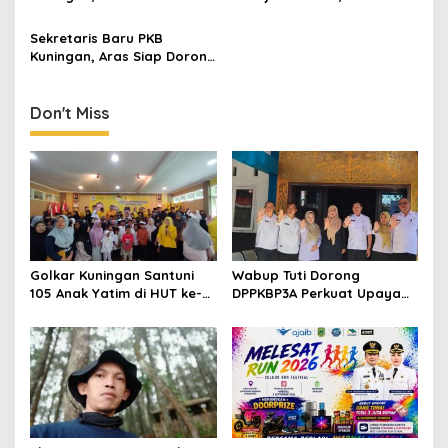
Penguatan SDM dan Tata
Transparansi Penanganan
Kelola Lembaga
Dugaan Pelanggaran Etika
Sekretaris Baru PKB
S Anggota Dewan
Kuningan, Aras Siap Dorong
Peran Pemuda dalam
Politik
Don't Miss
Golkar Kuningan Santuni
Wabup Tuti Dorong
105 Anak Yatim di HUT ke-
DPPKBP3A Perkuat Upaya
50 Bahlil Lahadalia,
Tekan Stunting dan
Doakan Partai Semakin
Tingkatkan Kesejahteraan
Berjaya
Keluarga