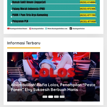
Informasi Terbaru
Alhamdulillah! Rofia Lolos, Penampilan “Pesta
D
Panen” Elvy Sukaesih Berbuah Manis
K
D