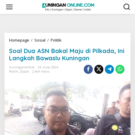
Skip
to
content
Soal
Homepage
/
Sosial
/
Politik
Dua
Soal Dua ASN Bakal Maju di Pilkada, Ini
ASN
Bakal
Langkah Bawaslu Kuningan
Maju
di
Kuninganonline
26 June 2024
Politik
,
Sosial
2,464 Views
Pilkada,
Ini
Langkah
Bawaslu
Kuningan