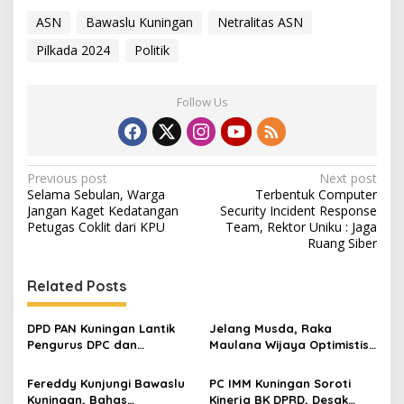
ASN
Bawaslu Kuningan
Netralitas ASN
Pilkada 2024
Politik
Follow Us
Post
Previous post
Next post
Selama Sebulan, Warga
Terbentuk Computer
navigation
Jangan Kaget Kedatangan
Security Incident Response
Petugas Coklit dari KPU
Team, Rektor Uniku : Jaga
Ruang Siber
Related Posts
DPD PAN Kuningan Lantik
Jelang Musda, Raka
Pengurus DPC dan
Maulana Wijaya Optimistis
Relawan, Targetkan
Asep Kembali Pimpin DPD
Minimal Satu Dapil Satu
Golkar Kuningan
Fereddy Kunjungi Bawaslu
PC IMM Kuningan Soroti
Kursi
Kuningan, Bahas
Kinerja BK DPRD, Desak