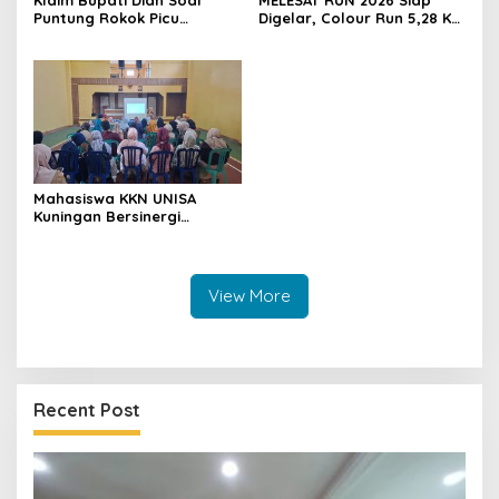
Klaim Bupati Dian Soal
MELESAT RUN 2026 Siap
Puntung Rokok Picu
Digelar, Colour Run 5,28 Km
Karhutla Dibantah Gema
Jadi Ajang Sport Tourism
Jabar Hejo, Sebut Tak
dan Promosi Kuningan
Sesuai Kajian Ilmiah
Mahasiswa KKN UNISA
Kuningan Bersinergi
dengan PKK dan
Puskesmas, Fokus Edukasi
ASI, Cegah Stunting hingga
Perawatan Lansia
View More
Recent Post