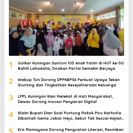
1
Golkar Kuningan Santuni 105 Anak Yatim di HUT ke-50
Bahlil Lahadalia, Doakan Partai Semakin Berjaya
2
Wabup Tuti Dorong DPPKBP3A Perkuat Upaya Tekan
Stunting dan Tingkatkan Kesejahteraan Keluarga
3
LPPL Kuningan Kian Melekat di Hati Masyarakat,
Dewas Dorong Inovasi Penyiaran Digital
4
Klaim Bupati Dian Soal Puntung Rokok Picu Karhutla
Dibantah Gema Jabar Hejo, Sebut Tak Sesuai Kajian
Ilmiah
5
Eris Rismayana Dorong Penguatan Literasi, Resmikan