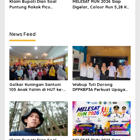
Klaim Bupati Dian Soal
MELESAT RUN 2026 Siap
Puntung Rokok Picu
Digelar, Colour Run 5,28 Km
Karhutla Dibantah Gema
Jadi Ajang Sport Tourism
Jabar Hejo, Sebut Tak
dan Promosi Kuningan
Sesuai Kajian Ilmiah
News Feed
Golkar Kuningan Santuni
Wabup Tuti Dorong
105 Anak Yatim di HUT ke-
DPPKBP3A Perkuat Upaya
50 Bahlil Lahadalia,
Tekan Stunting dan
Doakan Partai Semakin
Tingkatkan Kesejahteraan
Berjaya
Keluarga