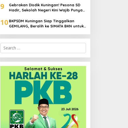
9
Padam
Gebrakan Disdik Kuningan! Pesona SD
Hadir, Sekolah Negeri Kini Wajib Punya
Branding, Digitalisasi, dan Robotika
10
BKPSDM Kuningan Siap Tinggalkan
GEMILANG, Beralih ke SIMATA BKN untuk
Perkuat Sistem Merit ASN
Search
for: