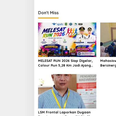
Etika S Anggota Dewan
Don't Miss
MELESAT RUN 2026 Siap Digelar,
Mahasisw
Colour Run 5,28 Km Jadi Ajang
Bersiner
Sport Tourism dan Promosi
Puskesma
Kuningan
Cegah St
Perawata
LSM Frontal Laporkan Dugaan