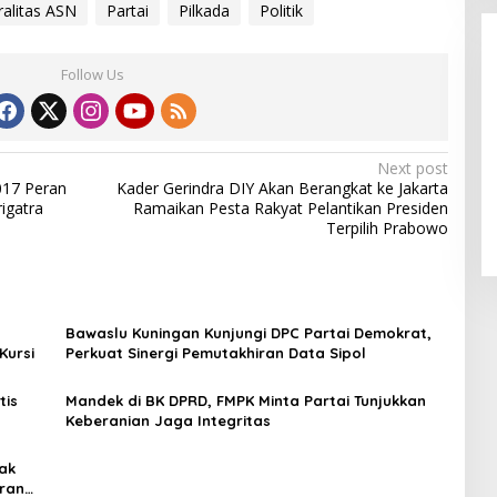
ralitas ASN
Partai
Pilkada
Politik
Follow Us
Next post
Alhamdulillah! Rofia Lolos,
017 Peran
Kader Gerindra DIY Akan Berangkat ke Jakarta
Penampilan “Pesta Panen” Elvy
igatra
Ramaikan Pesta Rakyat Pelantikan Presiden
Sukaesih Berbuah Manis
Terpilih Prabowo
Bawaslu Kuningan Kunjungi DPC Partai Demokrat,
Kursi
Perkuat Sinergi Pemutakhiran Data Sipol
tis
Mandek di BK DPRD, FMPK Minta Partai Tunjukkan
Keberanian Jaga Integritas
ak
ran