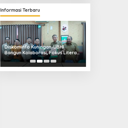
Informasi Terbaru
Diskominfo Kuningan-UBHI
Kuningan Weddin
Bangun Kolaborasi, Fokus Literasi
Hadirkan 65 Vend
Digital hingga Desa Digital
Pandapa Parama