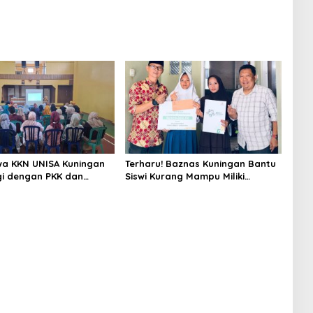
a KKN UNISA Kuningan
Terharu! Baznas Kuningan Bantu
gi dengan PKK dan
Siswi Kurang Mampu Miliki
s, Fokus Edukasi ASI,
Seragam SMK, Semangat
unting hingga
Belajarnya Tak Pernah Padam
n Lansia