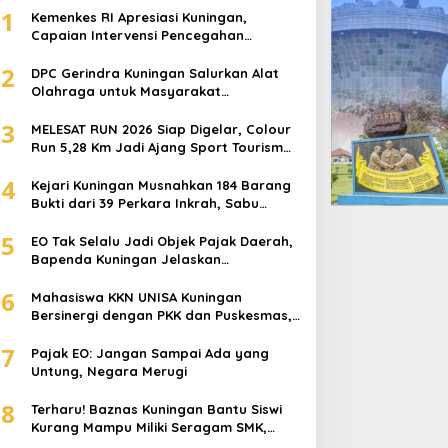
1
Kemenkes RI Apresiasi Kuningan,
Capaian Intervensi Pencegahan
Stunting Tembus 100 Persen
2
DPC Gerindra Kuningan Salurkan Alat
Olahraga untuk Masyarakat
Garawangi, Dorong Pembinaan
3
Generasi Muda
MELESAT RUN 2026 Siap Digelar, Colour
Run 5,28 Km Jadi Ajang Sport Tourism
dan Promosi Kuningan
4
Kejari Kuningan Musnahkan 184 Barang
Bukti dari 39 Perkara Inkrah, Sabu
Direbus agar Tak Bisa Digunakan Lagi
5
EO Tak Selalu Jadi Objek Pajak Daerah,
Bapenda Kuningan Jelaskan
Mekanismenya
6
Mahasiswa KKN UNISA Kuningan
Bersinergi dengan PKK dan Puskesmas,
Fokus Edukasi ASI, Cegah Stunting
7
hingga Perawatan Lansia
Pajak EO: Jangan Sampai Ada yang
Untung, Negara Merugi
8
Terharu! Baznas Kuningan Bantu Siswi
Kurang Mampu Miliki Seragam SMK,
Semangat Belajarnya Tak Pernah