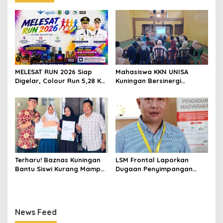
MELESAT RUN 2026 Siap
Mahasiswa KKN UNISA
Digelar, Colour Run 5,28 Km
Kuningan Bersinergi
Jadi Ajang Sport Tourism
dengan PKK dan
dan Promosi Kuningan
Puskesmas, Fokus Edukasi
ASI, Cegah Stunting hingga
Perawatan Lansia
Terharu! Baznas Kuningan
LSM Frontal Laporkan
Bantu Siswi Kurang Mampu
Dugaan Penyimpangan
Miliki Seragam SMK,
Dana GU Disdik Rp3,1 Miliar
Semangat Belajarnya Tak
ke KPK, Uha: APBD Bukan
Pernah Padam
Dana Talangan Pejabat
News Feed