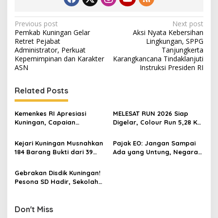
Post
Previous post
Next post
Pemkab Kuningan Gelar
Aksi Nyata Kebersihan
navigation
Retret Pejabat
Lingkungan, SPPG
Administrator, Perkuat
Tanjungkerta
Kepemimpinan dan Karakter
Karangkancana Tindaklanjuti
ASN
Instruksi Presiden RI
Related Posts
Kemenkes RI Apresiasi
MELESAT RUN 2026 Siap
Kuningan, Capaian
Digelar, Colour Run 5,28 Km
Intervensi Pencegahan
Jadi Ajang Sport Tourism
Stunting Tembus 100 Persen
dan Promosi Kuningan
Kejari Kuningan Musnahkan
Pajak EO: Jangan Sampai
184 Barang Bukti dari 39
Ada yang Untung, Negara
Perkara Inkrah, Sabu
Merugi
Direbus agar Tak Bisa
Gebrakan Disdik Kuningan!
Digunakan Lagi
Pesona SD Hadir, Sekolah
Negeri Kini Wajib Punya
Branding, Digitalisasi, dan
Robotika
Don't Miss