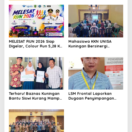
MELESAT RUN 2026 Siap
Mahasiswa KKN UNISA
Digelar, Colour Run 5,28 Km
Kuningan Bersinergi
Jadi Ajang Sport Tourism
dengan PKK dan
dan Promosi Kuningan
Puskesmas, Fokus Edukasi
ASI, Cegah Stunting hingga
Perawatan Lansia
Terharu! Baznas Kuningan
LSM Frontal Laporkan
Bantu Siswi Kurang Mampu
Dugaan Penyimpangan
Miliki Seragam SMK,
Dana GU Disdik Rp3,1 Miliar
Semangat Belajarnya Tak
ke KPK, Uha: APBD Bukan
Pernah Padam
Dana Talangan Pejabat