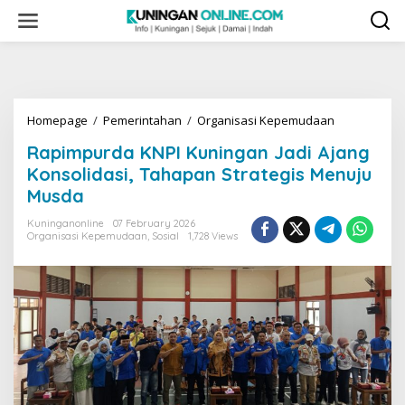
Skip
to
content
Rapimpurda
Homepage
/
Pemerintahan
/
Organisasi Kepemudaan
KNPI
Rapimpurda KNPI Kuningan Jadi Ajang
Kuningan
Jadi
Konsolidasi, Tahapan Strategis Menuju
Ajang
Musda
Konsolidasi,
Tahapan
Kuninganonline
07 February 2026
Strategis
Organisasi Kepemudaan
,
Sosial
1,728 Views
Menuju
Musda