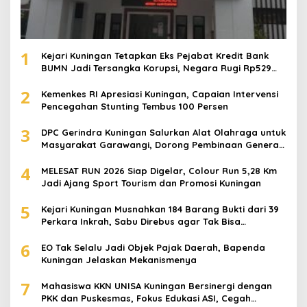
1
Kejari Kuningan Tetapkan Eks Pejabat Kredit Bank
BUMN Jadi Tersangka Korupsi, Negara Rugi Rp529
Juta
2
Kemenkes RI Apresiasi Kuningan, Capaian Intervensi
Pencegahan Stunting Tembus 100 Persen
3
DPC Gerindra Kuningan Salurkan Alat Olahraga untuk
Masyarakat Garawangi, Dorong Pembinaan Generasi
Muda
4
MELESAT RUN 2026 Siap Digelar, Colour Run 5,28 Km
Jadi Ajang Sport Tourism dan Promosi Kuningan
5
Kejari Kuningan Musnahkan 184 Barang Bukti dari 39
Perkara Inkrah, Sabu Direbus agar Tak Bisa
Digunakan Lagi
6
EO Tak Selalu Jadi Objek Pajak Daerah, Bapenda
Kuningan Jelaskan Mekanismenya
7
Mahasiswa KKN UNISA Kuningan Bersinergi dengan
PKK dan Puskesmas, Fokus Edukasi ASI, Cegah