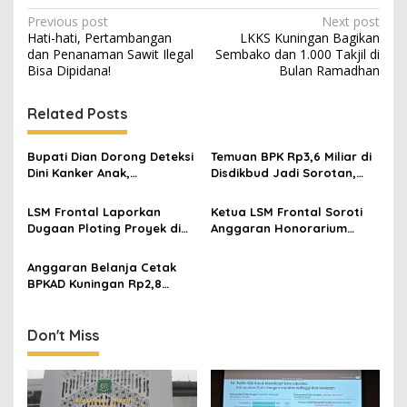
Post
Previous post
Next post
Hati-hati, Pertambangan
LKKS Kuningan Bagikan
navigation
dan Penanaman Sawit Ilegal
Sembako dan 1.000 Takjil di
Bisa Dipidana!
Bulan Ramadhan
Related Posts
Bupati Dian Dorong Deteksi
Temuan BPK Rp3,6 Miliar di
Dini Kanker Anak,
Disdikbud Jadi Sorotan,
Puskesmas dan Kader PKK
Ketua LSM Frontal Kaitkan
Diminta Tingkatkan
dengan Evaluasi JPT
LSM Frontal Laporkan
Ketua LSM Frontal Soroti
Kewaspadaan
Pemkab Kuningan
Dugaan Ploting Proyek di
Anggaran Honorarium
Seluruh OPD, Eks Ajudan
Rp9,4 Miliar dalam APBD
Sekda Disorot
Kuningan 2026
Anggaran Belanja Cetak
BPKAD Kuningan Rp2,8
Miliar Disorot, LSM Frontal
Minta Transparansi
Don't Miss