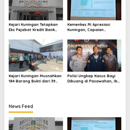
Kejari Kuningan Tetapkan
Kemenkes RI Apresiasi
Eks Pejabat Kredit Bank
Kuningan, Capaian
BUMN Jadi Tersangka
Intervensi Pencegahan
Korupsi, Negara Rugi
Stunting Tembus 100 Persen
Rp529 Juta
Kejari Kuningan Musnahkan
Polisi Ungkap Kasus Bayi
184 Barang Bukti dari 39
Dibuang di Pasawahan, Ibu
Perkara Inkrah, Sabu
Kandung Berusia 19 Tahun
Direbus agar Tak Bisa
Jadi Tersangka
Digunakan Lagi
News Feed