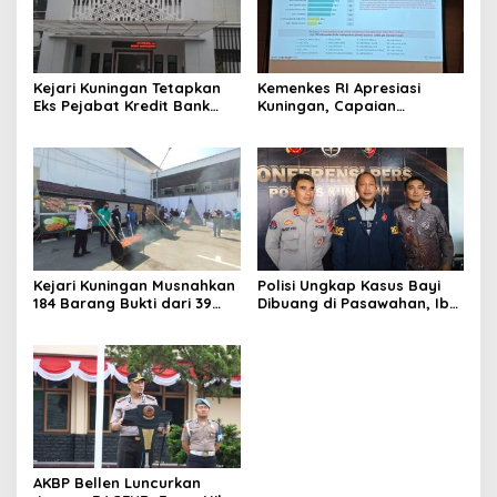
Kejari Kuningan Tetapkan
Kemenkes RI Apresiasi
Eks Pejabat Kredit Bank
Kuningan, Capaian
BUMN Jadi Tersangka
Intervensi Pencegahan
Korupsi, Negara Rugi
Stunting Tembus 100 Persen
Rp529 Juta
Kejari Kuningan Musnahkan
Polisi Ungkap Kasus Bayi
184 Barang Bukti dari 39
Dibuang di Pasawahan, Ibu
Perkara Inkrah, Sabu
Kandung Berusia 19 Tahun
Direbus agar Tak Bisa
Jadi Tersangka
Digunakan Lagi
AKBP Bellen Luncurkan