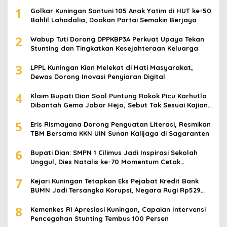
1
Golkar Kuningan Santuni 105 Anak Yatim di HUT ke-50
Bahlil Lahadalia, Doakan Partai Semakin Berjaya
2
Wabup Tuti Dorong DPPKBP3A Perkuat Upaya Tekan
Stunting dan Tingkatkan Kesejahteraan Keluarga
3
LPPL Kuningan Kian Melekat di Hati Masyarakat,
Dewas Dorong Inovasi Penyiaran Digital
4
Klaim Bupati Dian Soal Puntung Rokok Picu Karhutla
Dibantah Gema Jabar Hejo, Sebut Tak Sesuai Kajian
Ilmiah
5
Eris Rismayana Dorong Penguatan Literasi, Resmikan
TBM Bersama KKN UIN Sunan Kalijaga di Sagaranten
6
Bupati Dian: SMPN 1 Cilimus Jadi Inspirasi Sekolah
Unggul, Dies Natalis ke-70 Momentum Cetak
Generasi Emas
7
Kejari Kuningan Tetapkan Eks Pejabat Kredit Bank
BUMN Jadi Tersangka Korupsi, Negara Rugi Rp529
Juta
8
Kemenkes RI Apresiasi Kuningan, Capaian Intervensi
Pencegahan Stunting Tembus 100 Persen